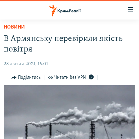
Доступність
посилання
Перейти
НОВИНИ
до
НОВИНИ
В Армянську перевірили якість
основного
ВОДА.КРИМ
матеріалу
повітря
ВІДЕО ТА ФОТО
Перейти
до
28 лютий 2021, 16:01
ПОЛІТИКА
основної
БЛОГИ
Поділитись
Читати без VPN
навігації
Перейти
ПОГЛЯД
до
ІНТЕРВ'Ю
пошуку
ВСЕ ЗА ДЕНЬ
СПЕЦПРОЕКТИ
ЯК ОБІЙТИ БЛОКУВАННЯ
ДЕПОРТАЦІЯ