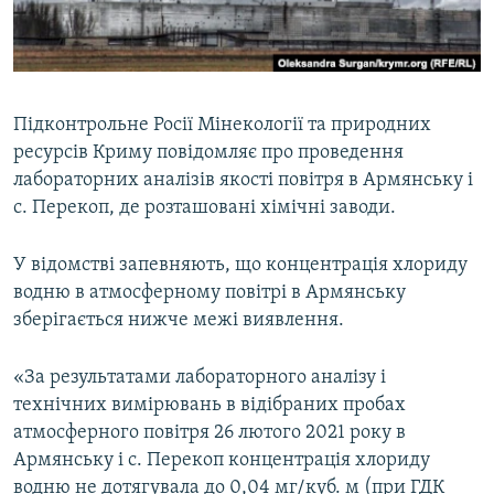
ВІДЕОУРОКИ «ELIFBE»
Русский
СВІДЧЕННЯ ОКУПАЦІЇ
Qırımtatar
УКРАЇНСЬКА ПРОБЛЕМА КРИМУ
Підконтрольне Росії Мінекології та природних
ДОЛУЧАЙСЯ!
ІНФОГРАФІКА
ресурсів Криму повідомляє про проведення
лабораторних аналізів якості повітря в Армянську і
с. Перекоп, де розташовані хімічні заводи.
Усі сайти RFE/RL
У відомстві запевняють, що концентрація хлориду
водню в атмосферному повітрі в Армянську
зберігається нижче межі виявлення.
«За результатами лабораторного аналізу і
технічних вимірювань в відібраних пробах
атмосферного повітря 26 лютого 2021 року в
Армянську і с. Перекоп концентрація хлориду
водню не дотягувала до 0,04 мг/куб. м (при ГДК