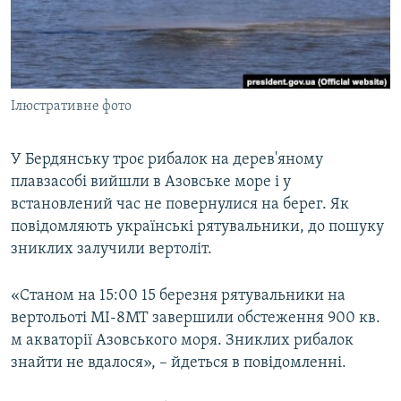
ВІДЕОУРОКИ «ELIFBE»
Русский
СВІДЧЕННЯ ОКУПАЦІЇ
Qırımtatar
УКРАЇНСЬКА ПРОБЛЕМА КРИМУ
Ілюстративне фото
ДОЛУЧАЙСЯ!
ІНФОГРАФІКА
У Бердянську троє рибалок на дерев'яному
плавзасобі вийшли в Азовське море і у
Усі сайти RFE/RL
встановлений час не повернулися на берег. Як
повідомляють українські рятувальники, до пошуку
зниклих залучили вертоліт.
«Станом на 15:00 15 березня рятувальники на
вертольоті МІ-8МТ завершили обстеження 900 кв.
м акваторії Азовського моря. Зниклих рибалок
знайти не вдалося», – йдеться в повідомленні.