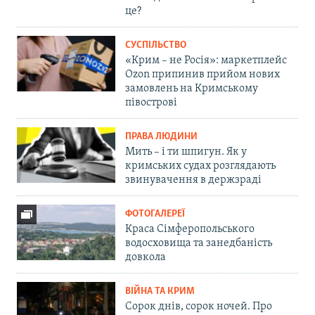
це?
СУСПІЛЬСТВО
«Крим – не Росія»: маркетплейс
Ozon припинив прийом нових
замовлень на Кримському
півострові
ПРАВА ЛЮДИНИ
Мить – і ти шпигун. Як у
кримських судах розглядають
звинувачення в держзраді
ФОТОГАЛЕРЕЇ
Краса Сімферопольського
водосховища та занедбаність
довкола
ВІЙНА ТА КРИМ
Сорок днів, сорок ночей. Про