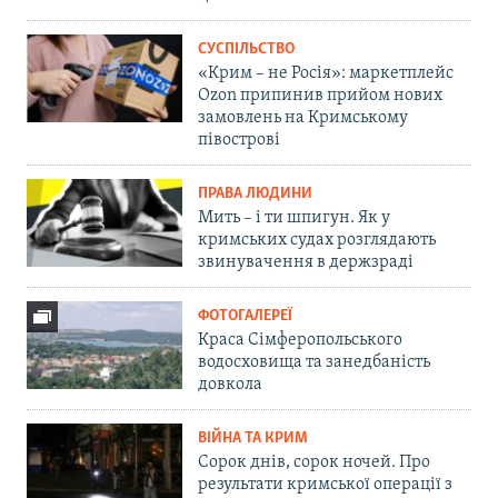
СУСПІЛЬСТВО
«Крим – не Росія»: маркетплейс
Ozon припинив прийом нових
замовлень на Кримському
півострові
ПРАВА ЛЮДИНИ
Мить – і ти шпигун. Як у
кримських судах розглядають
звинувачення в держзраді
ФОТОГАЛЕРЕЇ
Краса Сімферопольського
водосховища та занедбаність
довкола
ВІЙНА ТА КРИМ
Сорок днів, сорок ночей. Про
результати кримської операції з