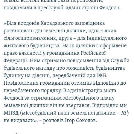
землю встигли кілька разів перепродати,
повідомили в пресслужбі адміністрації Феодосії.
«Біля кордонів Карадазького заповідника
розташовані дві земельні ділянки, одна з яких
сільгосппризначення, друга – для індивідуального
житлового будівництва. На ці ділянки є оформлене
право власності у громадянина Російської
Федерації. Ним отримано повідомлення від Служби
будівельного нагляду про можливість будівництва
будинку на ділянці, передбаченій для ІЖБ.
Повідомлення громадянин отримав відповідно до
передбаченого порядку. В адміністрацію міста
Феодосії за отриманням містобудівного плану
земельної ділянки він не звертався. Відповідно ми
МПЗД (містобудівний план земельної ділянки –
КР
)
не видавали», – розповів Ігор Соколов.