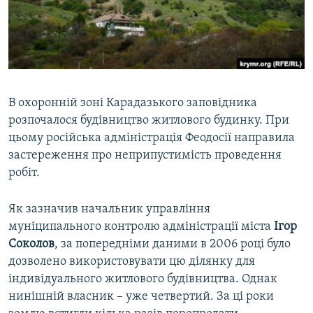
ВІДЕОУРОКИ «ELIFBE»
Русский
СВІДЧЕННЯ ОКУПАЦІЇ
Qırımtatar
УКРАЇНСЬКА ПРОБЛЕМА КРИМУ
ДОЛУЧАЙСЯ!
ІНФОГРАФІКА
В охоронній зоні Карадазького заповідника
розпочалося будівництво житлового будинку. При
цьому російська адміністрація Феодосії направила
Усі сайти RFE/RL
застереження про неприпустимість проведення
робіт.
Як зазначив начальник управління
муніципального контролю адміністрації міста
Ігор
Соколов
, за попередніми даними в 2006 році було
дозволено використовувати цю ділянку для
індивідуального житлового будівництва. Однак
нинішній власник – уже четвертий. За ці роки