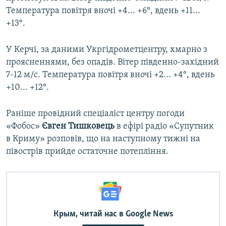
Температура повітря вночі +4... +6°, вдень +11...
+13°.
У Керчі, за даними Укргідрометцентру, хмарно з
проясненнями, без опадів. Вітер південно-західний
7-12 м/с. Температура повітря вночі +2... +4°, вдень
+10... +12°.
Раніше провідний спеціаліст центру погоди
«Фобос»
Євген Тишковець
в ефірі радіо «Супутник
в Криму» розповів, що на наступному тижні на
півострів прийде остаточне потепління.
Крым, читай нас в Google News