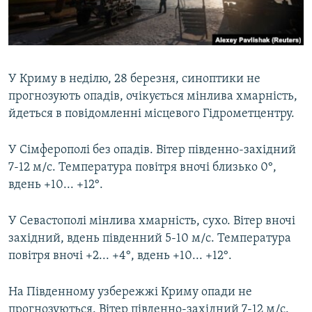
ВІДЕОУРОКИ «ELIFBE»
Русский
СВІДЧЕННЯ ОКУПАЦІЇ
Qırımtatar
УКРАЇНСЬКА ПРОБЛЕМА КРИМУ
У Криму в неділю, 28 березня, синоптики не
ДОЛУЧАЙСЯ!
ІНФОГРАФІКА
прогнозують опадів, очікується мінлива хмарність,
йдеться в повідомленні місцевого Гідрометцентру.
У Сімферополі без опадів. Вітер південно-західний
Усі сайти RFE/RL
7-12 м/с. Температура повітря вночі близько 0°,
вдень +10... +12°.
У Севастополі мінлива хмарність, сухо. Вітер вночі
західний, вдень південний 5-10 м/с. Температура
повітря вночі +2... +4°, вдень +10... +12°.
На Південному узбережжі Криму опади не
прогнозуються. Вітер південно-західний 7-12 м/с.