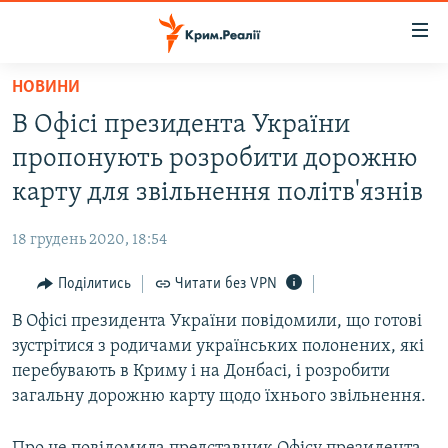
Доступність
посилання
Перейти
НОВИНИ
до
НОВИНИ
В Офісі президента України
основного
ВОДА.КРИМ
матеріалу
пропонують розробити дорожню
ВІДЕО ТА ФОТО
Перейти
карту для звільнення політв'язнів
до
ПОЛІТИКА
основної
18 грудень 2020, 18:54
БЛОГИ
навігації
Перейти
Поділитись
Читати без VPN
ПОГЛЯД
до
В Офісі президента України повідомили, що готові
ІНТЕРВ'Ю
пошуку
зустрітися з родичами українських полонених, які
ВСЕ ЗА ДЕНЬ
перебувають в Криму і на Донбасі, і розробити
СПЕЦПРОЕКТИ
загальну дорожню карту щодо їхнього звільнення.
ЯК ОБІЙТИ БЛОКУВАННЯ
ДЕПОРТАЦІЯ