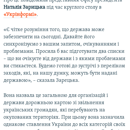
Про це повідомила представник Офісу президента
ВІДЕОУРОКИ «ELIFBE»
Наталія Зарицька
під час круглого столу в
Русский
«Укрінформі»
.
СВІДЧЕННЯ ОКУПАЦІЇ
Qırımtatar
УКРАЇНСЬКА ПРОБЛЕМА КРИМУ
«Є чітке розуміння того, що держава може
ДОЛУЧАЙСЯ!
забезпечити на сьогодні. Давайте його
ІНФОГРАФІКА
синхронізуємо з вашим запитом, очікуваннями і
проблемами. Просила б вас підготувати два списки
– що ви очікуєте від держави і з якими проблемами
Усі сайти RFE/RL
ви стикаєтеся. Будемо готові до зустрічі з переліком
заходів, які, на нашу думку, можуть бути надані
державою», – сказала Зарецька.
Вона назвала це загальною для організацій і
держави дорожньою картою зі звільнення
українських громадян, які перебувають на
окупованих територіях. При цьому вона зазначила
однакове ставлення України до всіх категорій своїх