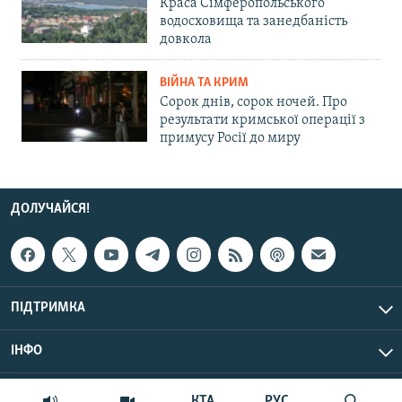
Краса Сімферопольського
водосховища та занедбаність
довкола
ВІЙНА ТА КРИМ
Сорок днів, сорок ночей. Про
результати кримської операції з
примусу Росії до миру
ДОЛУЧАЙСЯ!
ПІДТРИМКА
ІНФО
© Крим.Реалії, 2026 | Усі права застережено.
КТА
РУС