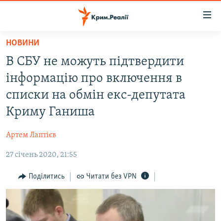
Доступність
посилання
Перейти
НОВИНИ
до
НОВИНИ
В СБУ не можуть підтвердити
основного
ВОДА.КРИМ
матеріалу
інформацію про включення в
ВІДЕО ТА ФОТО
Перейти
списки на обмін екс-депутата
до
ПОЛІТИКА
Криму Ганиша
основної
БЛОГИ
навігації
Артем Лаптієв
Перейти
ПОГЛЯД
до
27 січень 2020, 21:55
ІНТЕРВ'Ю
пошуку
ВСЕ ЗА ДЕНЬ
Поділитись
Читати без VPN
СПЕЦПРОЕКТИ
ЯК ОБІЙТИ БЛОКУВАННЯ
ДЕПОРТАЦІЯ