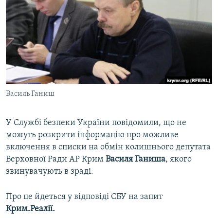
ВІДЕОУРОКИ «ELIFBE»
Русский
СВІДЧЕННЯ ОКУПАЦІЇ
Qırımtatar
УКРАЇНСЬКА ПРОБЛЕМА КРИМУ
ДОЛУЧАЙСЯ!
ІНФОГРАФІКА
Василь Ганиш
Усі сайти RFE/RL
У Службі безпеки України повідомили, що не
можуть розкрити інформацію про можливе
включення в списки на обмін колишнього депутата
Верховної Ради АР Крим
Василя Ганиша
, якого
звинувачують в зраді.
Про це йдеться у відповіді СБУ на запит
Крим.Реалії.