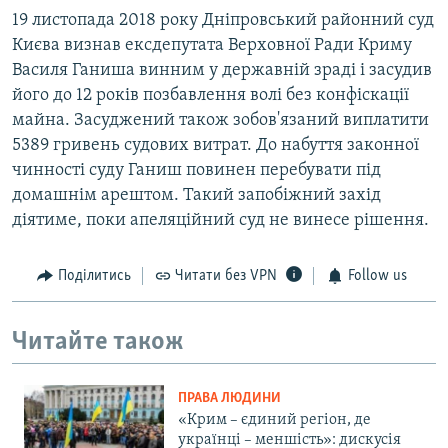
19 листопада 2018 року Дніпровський районний суд
Києва визнав ексдепутата Верховної Ради Криму
Василя Ганиша винним у державній зраді і засудив
його до 12 років позбавлення волі без конфіскації
майна. Засуджений також зобов'язаний виплатити
5389 гривень судових витрат. До набуття законної
чинності суду Ганиш повинен перебувати під
домашнім арештом. Такий запобіжний захід
діятиме, поки апеляційний суд не винесе рішення.
Поділитись
Читати без VPN
Follow us
Читайте також
ПРАВА ЛЮДИНИ
«Крим – єдиний регіон, де
українці – меншість»: дискусія