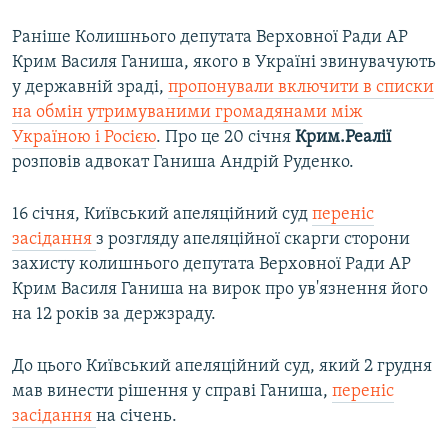
Раніше Колишнього депутата Верховної Ради АР
Крим Василя Ганиша, якого в Україні звинувачують
у державній зраді,
пропонували включити в списки
на обмін утримуваними громадянами між
Україною і Росією
. Про це 20 січня
Крим.Реалії
розповів адвокат Ганиша Андрій Руденко.
16 січня, Київський апеляційний суд
переніс
засідання
з розгляду апеляційної скарги сторони
захисту колишнього депутата Верховної Ради АР
Крим Василя Ганиша на вирок про ув'язнення його
на 12 років за держзраду.
До цього Київський апеляційний суд, який 2 грудня
мав винести рішення у справі Ганиша,
переніс
засідання
на січень.