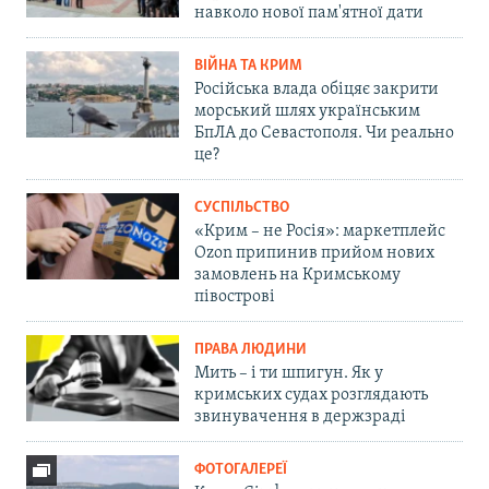
навколо нової пам'ятної дати
ВІЙНА ТА КРИМ
Російська влада обіцяє закрити
морський шлях українським
БпЛА до Севастополя. Чи реально
це?
СУСПІЛЬСТВО
«Крим – не Росія»: маркетплейс
Ozon припинив прийом нових
замовлень на Кримському
півострові
ПРАВА ЛЮДИНИ
Мить – і ти шпигун. Як у
кримських судах розглядають
звинувачення в держзраді
ФОТОГАЛЕРЕЇ