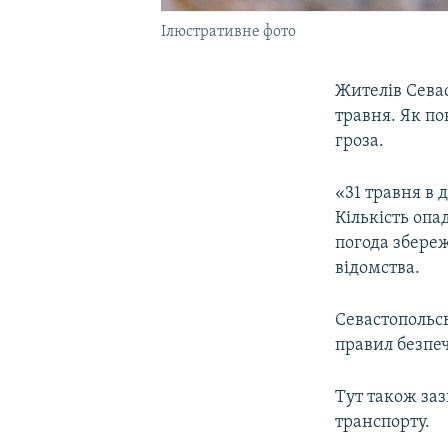
Ілюстративне фото
Жителів Сева
травня. Як по
гроза.
«31 травня в 
Кількість опа
погода збереж
відомства.
Севастопольс
правил безпеч
Тут також заз
транспорту.