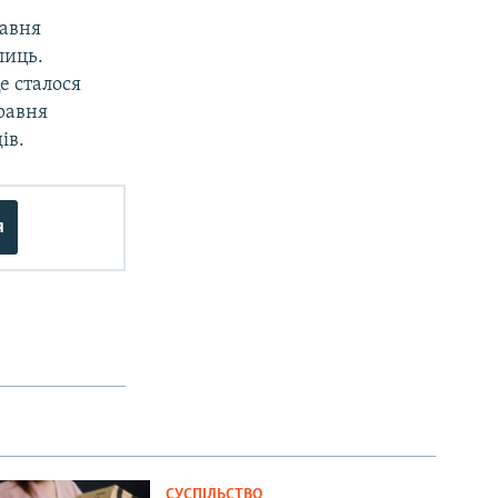
равня
лиць.
е сталося
травня
ів.
я
СУСПІЛЬСТВО