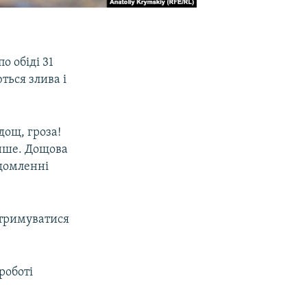
 обіді 31
ться злива і
дощ, гроза!
енше. Дощова
ідомленні
отримуватися
роботі