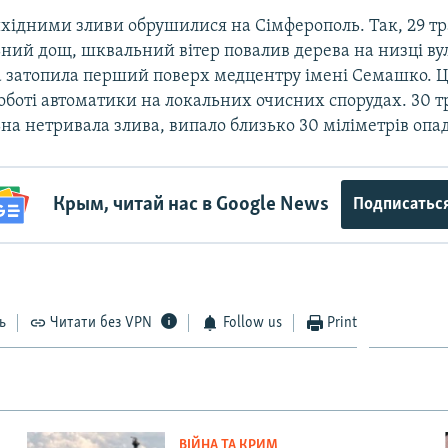
ідними зливи обрушилися на Сімферополь. Так, 29 т
ний дощ, шквальний вітер повалив дерева на низці ву
а затопила перший поверх медцентру імені Семашко. Ц
роботі автоматики на локальних очисних спорудах. 30 
а нетривала злива, випало близько 30 міліметрів опад
Крым, читай нас в Google News
Подписатьс
ь
Читати без VPN
Follow us
Print
ВІЙНА ТА КРИМ