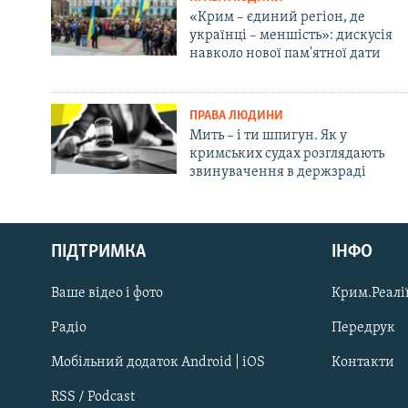
«Крим – єдиний регіон, де
українці – меншість»: дискусія
навколо нової пам'ятної дати
ПРАВА ЛЮДИНИ
Мить – і ти шпигун. Як у
кримських судах розглядають
звинувачення в держзраді
Русский
ПІДТРИМКА
ІНФО
Qırımtatar
Ваше відео і фото
Крим.Реалії
ДОЛУЧАЙСЯ!
Радіо
Передрук
Мобільний додаток Android | iOS
Контакти
RSS / Podcast