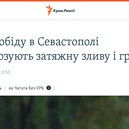
обіду в Севастополі
озують затяжну зливу і г
 11:53
ь
Читати без VPN