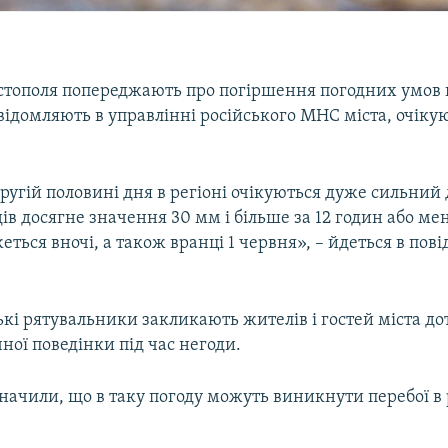
стополя попереджають про погіршення погодних умов по
відомляють в управлінні російського МНС міста, очікую
другій половині дня в регіоні очікуються дуже сильний 
дів досягне значення 30 мм і більше за 12 годин або м
еться вночі, а також вранці 1 червня», – йдеться в пов
ькі рятувальники закликають жителів і гостей міста д
ної поведінки під час негоди.
начили, що в таку погоду можуть виникнути перебої в 