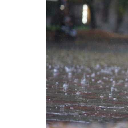
ВІДЕОУРОКИ «ELIFBE»
СВІДЧЕННЯ ОКУПАЦІЇ
УКРАЇНСЬКА ПРОБЛЕМА КРИМУ
ІНФОГРАФІКА