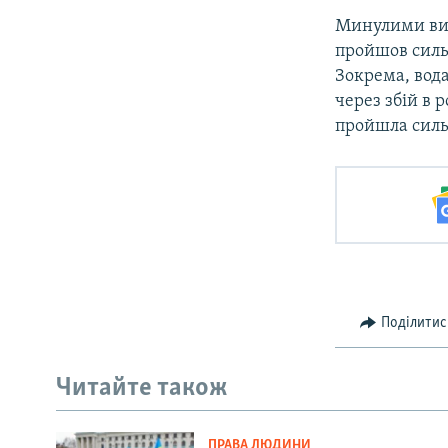
Минулими вих
пройшов силь
Зокрема, вод
через збій в 
пройшла сильн
Поділитис
Читайте також
ПРАВА ЛЮДИНИ