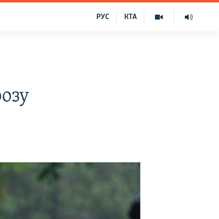
РУС
КТА
розу