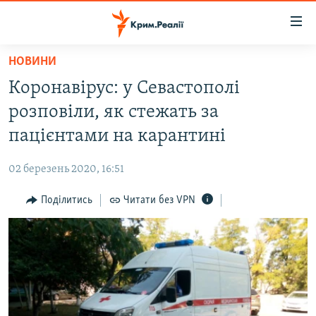
Доступність
посилання
Перейти
НОВИНИ
до
НОВИНИ
Коронавірус: у Севастополі
основного
ВОДА.КРИМ
матеріалу
розповіли, як стежать за
ВІДЕО ТА ФОТО
Перейти
пацієнтами на карантині
до
ПОЛІТИКА
основної
02 березень 2020, 16:51
БЛОГИ
навігації
Перейти
Поділитись
Читати без VPN
ПОГЛЯД
до
ІНТЕРВ'Ю
пошуку
ВСЕ ЗА ДЕНЬ
СПЕЦПРОЕКТИ
ЯК ОБІЙТИ БЛОКУВАННЯ
ДЕПОРТАЦІЯ