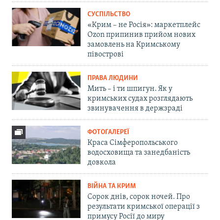
СУСПІЛЬСТВО
«Крим – не Росія»: маркетплейс
Ozon припинив прийом нових
замовлень на Кримському
півострові
ПРАВА ЛЮДИНИ
Мить – і ти шпигун. Як у
кримських судах розглядають
звинувачення в держзраді
ФОТОГАЛЕРЕЇ
Краса Сімферопольського
водосховища та занедбаність
довкола
ВІЙНА ТА КРИМ
Сорок днів, сорок ночей. Про
результати кримської операції з
примусу Росії до миру