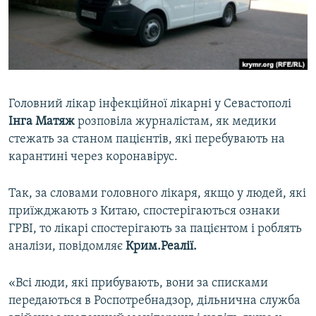
ВІДЕОУРОКИ «ELIFBE»
Русский
СВІДЧЕННЯ ОКУПАЦІЇ
Qırımtatar
УКРАЇНСЬКА ПРОБЛЕМА КРИМУ
ДОЛУЧАЙСЯ!
ІНФОГРАФІКА
Головний лікар інфекційної лікарні у Севастополі
Інга Матяж
розповіла журналістам, як медики
стежать за станом пацієнтів, які перебувають на
Усі сайти RFE/RL
карантині через коронавірус.
Так, за словами головного лікаря, якщо у людей, які
приїжджають з Китаю, спостерігаються ознаки
ГРВІ, то лікарі спостерігають за пацієнтом і роблять
аналізи, повідомляє
Крим.Реалії.
«Всі люди, які прибувають, вони за списками
передаються в Роспотребнадзор, дільнична служба