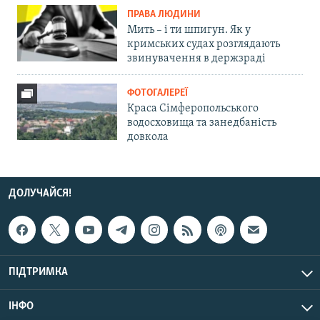
ПРАВА ЛЮДИНИ
Мить – і ти шпигун. Як у
кримських судах розглядають
звинувачення в держзраді
ФОТОГАЛЕРЕЇ
Краса Сімферопольського
водосховища та занедбаність
довкола
ДОЛУЧАЙСЯ!
ПІДТРИМКА
ІНФО