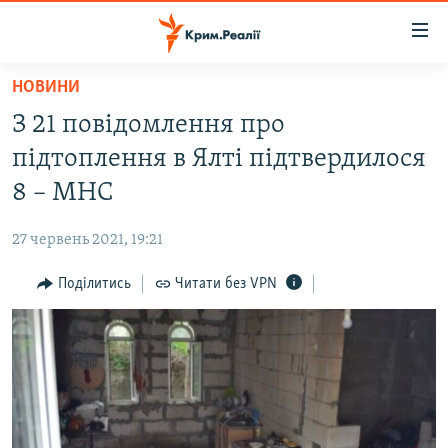
Доступність
посилання
Перейти
НОВИНИ
до
НОВИНИ
З 21 повідомлення про
основного
ВОДА.КРИМ
матеріалу
підтоплення в Ялті підтвердилося
ВІДЕО ТА ФОТО
Перейти
8 – МНС
до
ПОЛІТИКА
основної
27 червень 2021, 19:21
БЛОГИ
навігації
Перейти
Поділитись
Читати без VPN
ПОГЛЯД
до
ІНТЕРВ'Ю
пошуку
ВСЕ ЗА ДЕНЬ
СПЕЦПРОЕКТИ
ЯК ОБІЙТИ БЛОКУВАННЯ
ДЕПОРТАЦІЯ