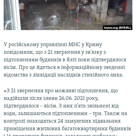
ВІДЕОУРОКИ «ELIFBE»
Русский
СВІДЧЕННЯ ОКУПАЦІЇ
Qırımtatar
УКРАЇНСЬКА ПРОБЛЕМА КРИМУ
ДОЛУЧАЙСЯ!
ІНФОГРАФІКА
У російському управлінні МНС у Криму
повідомили, що з 21 звернення у зв'язку з
підтопленням будинків в Ялті поки підтвердилося
Усі сайти RFE/RL
вісім. Про це йдеться в інформаційному зведенні
відомства з ліквідації наслідків стихійного лиха.
«З 21 звернення про можливі підтоплення, що
надійшли після зливи 26.06. 2021 року,
підтвердилося – вісім. З них п'ять звільнені від
води, залишаються підтопленими – три. Також на
контролі знаходяться 24 замулених підвальних
приміщення житлових багатоквартирних будинків