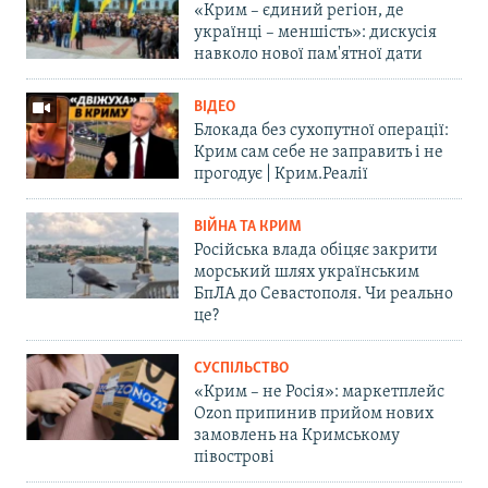
«Крим – єдиний регіон, де
українці – меншість»: дискусія
навколо нової пам'ятної дати
ВІДЕО
Блокада без сухопутної операції:
Крим сам себе не заправить і не
прогодує | Крим.Реалії
ВІЙНА ТА КРИМ
Російська влада обіцяє закрити
морський шлях українським
БпЛА до Севастополя. Чи реально
це?
СУСПІЛЬСТВО
«Крим – не Росія»: маркетплейс
Ozon припинив прийом нових
замовлень на Кримському
півострові