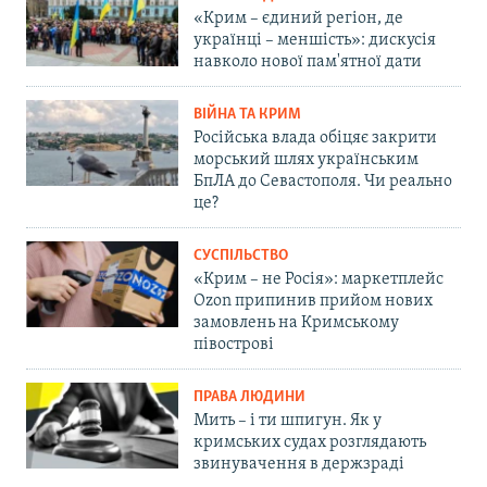
«Крим – єдиний регіон, де
українці – меншість»: дискусія
навколо нової пам'ятної дати
ВІЙНА ТА КРИМ
Російська влада обіцяє закрити
морський шлях українським
БпЛА до Севастополя. Чи реально
це?
СУСПІЛЬСТВО
«Крим – не Росія»: маркетплейс
Ozon припинив прийом нових
замовлень на Кримському
півострові
ПРАВА ЛЮДИНИ
Мить – і ти шпигун. Як у
кримських судах розглядають
звинувачення в держзраді