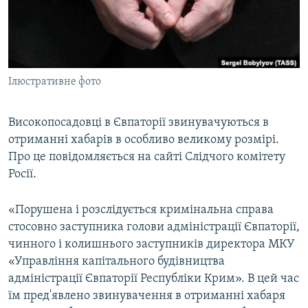
ВІДЕОУРОКИ «ELIFBE»
Русский
СВІДЧЕННЯ ОКУПАЦІЇ
Qırımtatar
УКРАЇНСЬКА ПРОБЛЕМА КРИМУ
Ілюстративне фото
ДОЛУЧАЙСЯ!
ІНФОГРАФІКА
Високопосадовці в Євпаторії звинувачуються в
отриманні хабарів в особливо великому розмірі.
Усі сайти RFE/RL
Про це повідомляється на сайті Слідчого комітету
Росії.
«Порушена і розслідується кримінальна справа
стосовно заступника голови адміністрації Євпаторії,
чинного і колишнього заступників директора МКУ
«Управління капітального будівництва
адміністрації Євпаторії Республіки Крим». В цей час
їм пред'явлено звинувачення в отриманні хабаря