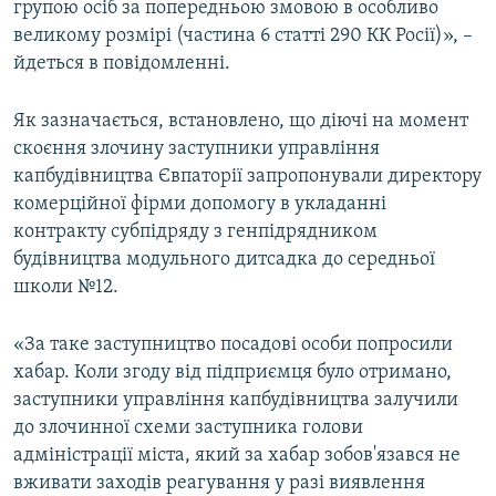
групою осіб за попередньою змовою в особливо
великому розмірі (частина 6 статті 290 КК Росії)», –
йдеться в повідомленні.
Як зазначається, встановлено, що діючі на момент
скоєння злочину заступники управління
капбудівництва Євпаторії запропонували директору
комерційної фірми допомогу в укладанні
контракту субпідряду з генпідрядником
будівництва модульного дитсадка до середньої
школи №12.
«За таке заступництво посадові особи попросили
хабар. Коли згоду від підприємця було отримано,
заступники управління капбудівництва залучили
до злочинної схеми заступника голови
адміністрації міста, який за хабар зобов'язався не
вживати заходів реагування у разі виявлення