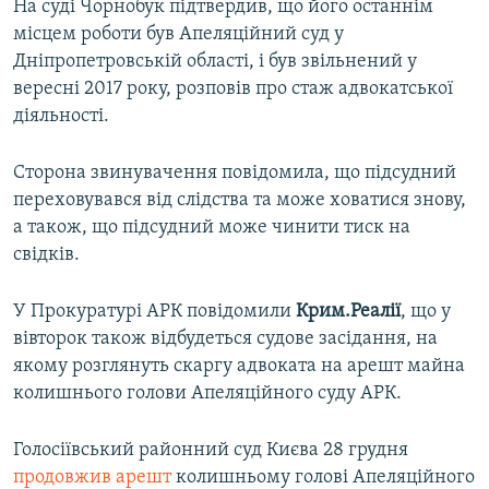
На суді Чорнобук підтвердив, що його останнім
місцем роботи був Апеляційний суд у
Дніпропетровській області, і був звільнений у
вересні 2017 року, розповів про стаж адвокатської
діяльності.
Сторона звинувачення повідомила, що підсудний
переховувався від слідства та може ховатися знову,
а також, що підсудний може чинити тиск на
свідків.
У Прокуратурі АРК повідомили
Крим.Реалії
, що у
вівторок також відбудеться судове засідання, на
якому розглянуть скаргу адвоката на арешт майна
колишнього голови Апеляційного суду АРК.
Голосіївський районний суд Києва 28 грудня
продовжив арешт
колишньому голові Апеляційного