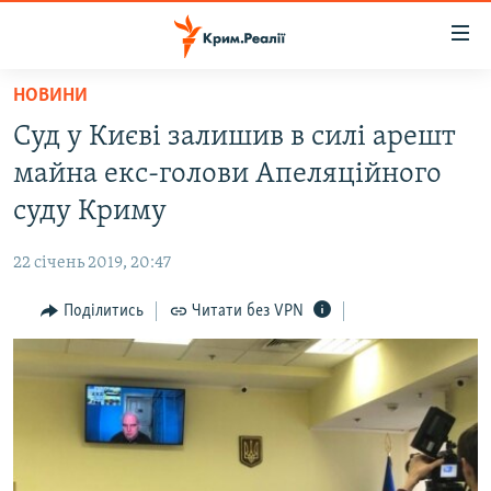
Доступність
посилання
Перейти
НОВИНИ
до
НОВИНИ
Суд у Києві залишив в силі арешт
основного
ВОДА.КРИМ
матеріалу
майна екс-голови Апеляційного
ВІДЕО ТА ФОТО
Перейти
суду Криму
до
ПОЛІТИКА
основної
22 січень 2019, 20:47
БЛОГИ
навігації
Перейти
Поділитись
Читати без VPN
ПОГЛЯД
до
ІНТЕРВ'Ю
пошуку
ВСЕ ЗА ДЕНЬ
СПЕЦПРОЕКТИ
ЯК ОБІЙТИ БЛОКУВАННЯ
ДЕПОРТАЦІЯ