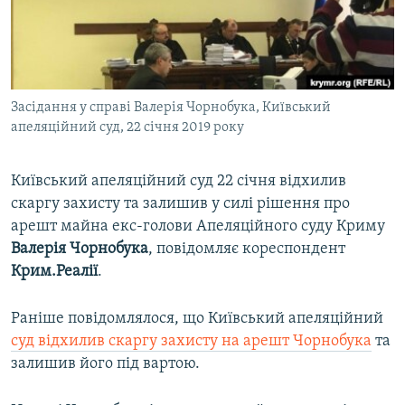
ВІДЕОУРОКИ «ELIFBE»
Русский
СВІДЧЕННЯ ОКУПАЦІЇ
Qırımtatar
УКРАЇНСЬКА ПРОБЛЕМА КРИМУ
Засідання у справі Валерія Чорнобука, Київський
ДОЛУЧАЙСЯ!
ІНФОГРАФІКА
апеляційний суд, 22 січня 2019 року
Київський апеляційний суд 22 січня відхилив
Усі сайти RFE/RL
скаргу захисту та залишив у силі рішення про
арешт майна екс-голови Апеляційного суду Криму
Валерія Чорнобука
, повідомляє кореспондент
Крим.Реалії
.
Раніше повідомлялося, що Київський апеляційний
суд відхилив скаргу захисту на арешт Чорнобука
та
залишив його під вартою.