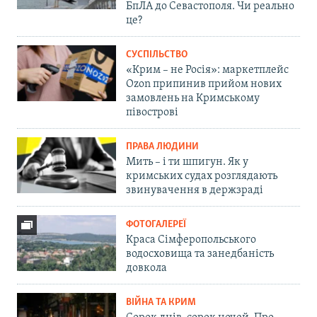
БпЛА до Севастополя. Чи реально
це?
СУСПІЛЬСТВО
«Крим – не Росія»: маркетплейс
Ozon припинив прийом нових
замовлень на Кримському
півострові
ПРАВА ЛЮДИНИ
Мить – і ти шпигун. Як у
кримських судах розглядають
звинувачення в держзраді
ФОТОГАЛЕРЕЇ
Краса Сімферопольського
водосховища та занедбаність
довкола
ВІЙНА ТА КРИМ