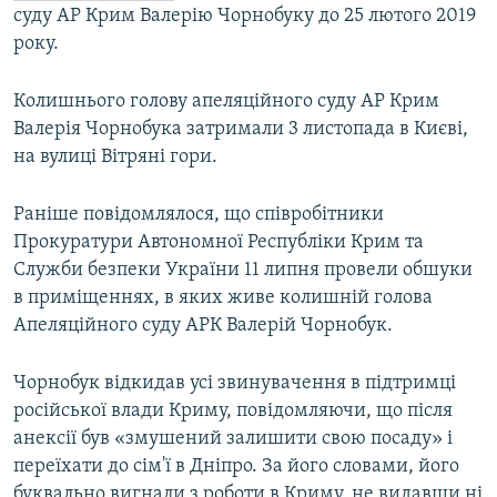
суду АР Крим Валерію Чорнобуку до 25 лютого 2019
року.
Колишнього голову апеляційного суду АР Крим
Валерія Чорнобука затримали 3 листопада в Києві,
на вулиці Вітряні гори.
Раніше повідомлялося, що співробітники
Прокуратури Автономної Республіки Крим та
Служби безпеки України 11 липня провели обшуки
в приміщеннях, в яких живе колишній голова
Апеляційного суду АРК Валерій Чорнобук.
Чорнобук відкидав усі звинувачення в підтримці
російської влади Криму, повідомляючи, що після
анексії був «змушений залишити свою посаду» і
переїхати до сім'ї в Дніпро. За його словами, його
буквально вигнали з роботи в Криму, не видавши ні