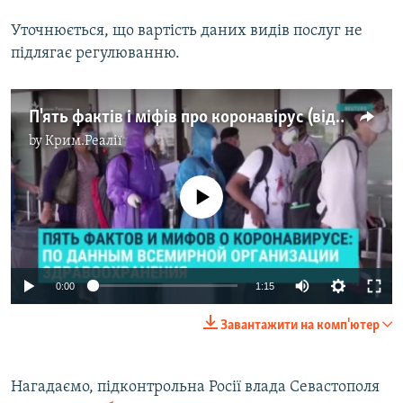
Уточнюється, що вартість даних видів послуг не
підлягає регулюванню.
П'ять фактів і міфів про коронавірус (відео)
by
Крим.Реалії
No media source currently available
Auto
0:00
1:15
270p
Завантажити на комп'ютер
360p
Auto
270p
360p
404p
404p
Нагадаємо, підконтрольна Росії влада Севастополя