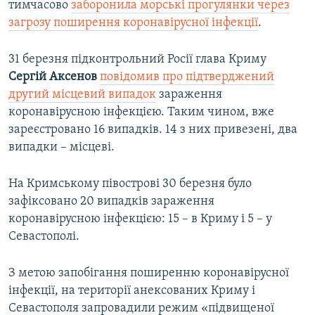
тимчасово
заборонила морські прогулянки через
1080p
1080p
загрозу поширення коронавірусної інфекції
.
31 березня підконтрольний Росії глава Криму
Сергій Аксенов
повідомив про підтверджений
другий місцевий випадок
зараження
коронавірусною інфекцією. Таким чином, вже
зареєстровано 16 випадків. 14 з них привезені, два
випадки – місцеві.
На Кримському півострові 30 березня було
зафіксовано 20 випадків зараження
коронавірусною інфекцією: 15 – в Криму і 5 – у
Севастополі.
З метою запобігання поширенню коронавірусної
інфекції, на території анексованих Криму і
Севастополя запровадили режим «підвищеної