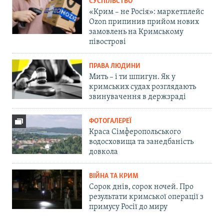
СУСПІЛЬСТВО
«Крим – не Росія»: маркетплейс
Ozon припинив прийом нових
замовлень на Кримському
півострові
ПРАВА ЛЮДИНИ
Мить – і ти шпигун. Як у
кримських судах розглядають
звинувачення в держзраді
ФОТОГАЛЕРЕЇ
Краса Сімферопольського
водосховища та занедбаність
довкола
ВІЙНА ТА КРИМ
Сорок днів, сорок ночей. Про
результати кримської операції з
примусу Росії до миру