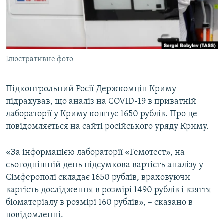
ВІДЕОУРОКИ «ELIFBE»
Русский
СВІДЧЕННЯ ОКУПАЦІЇ
Qırımtatar
УКРАЇНСЬКА ПРОБЛЕМА КРИМУ
Ілюстративне фото
ДОЛУЧАЙСЯ!
ІНФОГРАФІКА
Підконтрольний Росії Держкомцін Криму
підрахував, що аналіз на COVID-19 в приватній
Усі сайти RFE/RL
лабораторії у Криму коштує 1650 рублів. Про це
повідомляється на сайті російського уряду Криму.
«За інформацією лабораторії «Гемотест», на
сьогоднішній день підсумкова вартість аналізу у
Сімферополі складає 1650 рублів, враховуючи
вартість дослідження в розмірі 1490 рублів і взяття
біоматеріалу в розмірі 160 рублів», – сказано в
повідомленні.