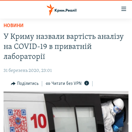
Доступність
посилання
Перейти
НОВИНИ
до
НОВИНИ
У Криму назвали вартість аналізу
основного
ВОДА.КРИМ
матеріалу
на COVID-19 в приватній
ВІДЕО ТА ФОТО
Перейти
лабораторії
до
ПОЛІТИКА
основної
31 березень 2020, 23:01
БЛОГИ
навігації
Перейти
Поділитись
Читати без VPN
ПОГЛЯД
до
ІНТЕРВ'Ю
пошуку
ВСЕ ЗА ДЕНЬ
СПЕЦПРОЕКТИ
ЯК ОБІЙТИ БЛОКУВАННЯ
ДЕПОРТАЦІЯ