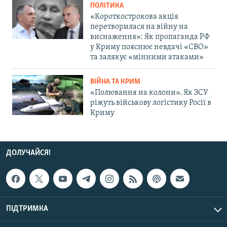
ПОЛІТИКА
«Короткострокова акція
перетворилася на війну на
виснаження»: Як пропаганда РФ
у Криму пояснює невдачі «СВО»
та залякує «мінними атаками»
ВІЙНА ТА КРИМ
«Полювання на колони». Як ЗСУ
ріжуть військову логістику Росії в
Криму
ДОЛУЧАЙСЯ!
ПІДТРИМКА