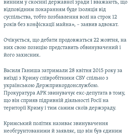
винним у скоєнні державної зради і вважають, що
відповідним покаранням буде ізоляція від
суспільства, тобто позбавлення волі на строк 12
років без конфіскації майна», – заявив адвокат.
Очікується, що дебати продовжаться 22 жовтня, на
них свою позицію представить обвинувачений і
його захисник.
Василя Ганиша затримали 28 квітня 2015 року за
виїзді з Криму співробітники СБУ спільно з
українською Держприкордонслужбою.
Прокуратура АРК звинувачує екс-депутата в тому,
що він сприяв підривній діяльності Росії на
території Криму і тим самим скоїв держзраду.
Кримський політик називає звинувачення
необгрунтованими й заявляє, що він був єдиним