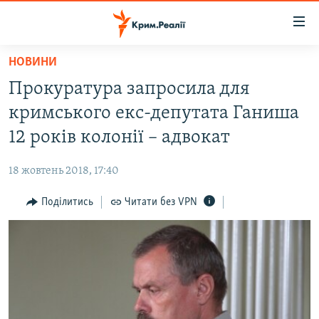
Доступність
посилання
Перейти
НОВИНИ
до
НОВИНИ
Прокуратура запросила для
основного
ВОДА.КРИМ
матеріалу
кримського екс-депутата Ганиша
ВІДЕО ТА ФОТО
Перейти
12 років колонії – адвокат
до
ПОЛІТИКА
основної
18 жовтень 2018, 17:40
БЛОГИ
навігації
Перейти
Поділитись
Читати без VPN
ПОГЛЯД
до
ІНТЕРВ'Ю
пошуку
ВСЕ ЗА ДЕНЬ
СПЕЦПРОЕКТИ
ЯК ОБІЙТИ БЛОКУВАННЯ
ДЕПОРТАЦІЯ