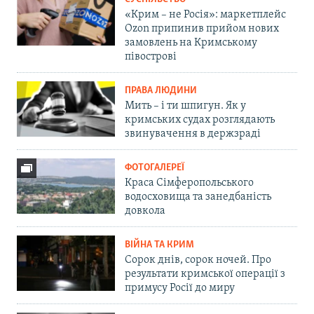
«Крим – не Росія»: маркетплейс
Ozon припинив прийом нових
замовлень на Кримському
півострові
ПРАВА ЛЮДИНИ
Мить – і ти шпигун. Як у
кримських судах розглядають
звинувачення в держзраді
ФОТОГАЛЕРЕЇ
Краса Сімферопольського
водосховища та занедбаність
довкола
ВІЙНА ТА КРИМ
Сорок днів, сорок ночей. Про
результати кримської операції з
примусу Росії до миру