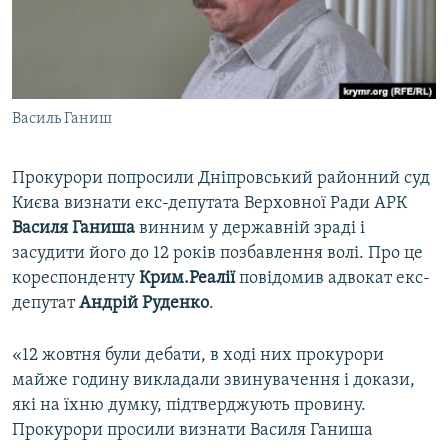
ВІДЕОУРОКИ «ELIFBE»
Русский
СВІДЧЕННЯ ОКУПАЦІЇ
Qırımtatar
УКРАЇНСЬКА ПРОБЛЕМА КРИМУ
Василь Ганиш
ДОЛУЧАЙСЯ!
ІНФОГРАФІКА
Прокурори попросили Дніпровський районний суд
Києва визнати екс-депутата Верховної Ради АРК
Усі сайти RFE/RL
Василя Ганиша
винним у державній зраді і
засудити його до 12 років позбавлення волі. Про це
кореспонденту
Крим.Реалії
повідомив адвокат екс-
депутат
Андрій Руденко
.
«12 жовтня були дебати, в ході них прокурори
майже годину викладали звинувачення і докази,
які на їхню думку, підтверджують провину.
Прокурори просили визнати Василя Ганиша