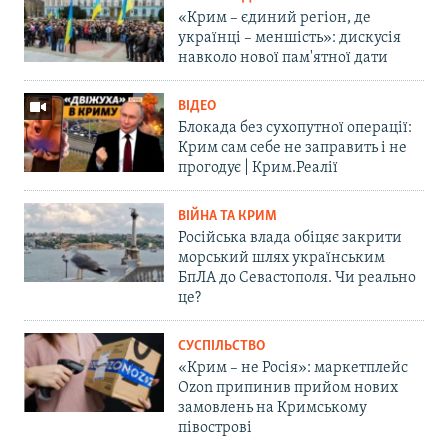
«Крим – єдиний регіон, де
українці – меншість»: дискусія
навколо нової пам'ятної дати
ВІДЕО
Блокада без сухопутної операції:
Крим сам себе не заправить і не
прогодує | Крим.Реалії
ВІЙНА ТА КРИМ
Російська влада обіцяє закрити
морський шлях українським
БпЛА до Севастополя. Чи реально
це?
СУСПІЛЬСТВО
«Крим – не Росія»: маркетплейс
Ozon припинив прийом нових
замовлень на Кримському
півострові