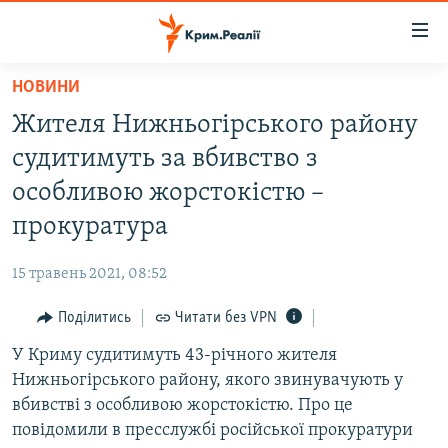
Доступність
посилання
Перейти
НОВИНИ
до
НОВИНИ
Жителя Нижньогірського району
основного
ВОДА.КРИМ
матеріалу
судитимуть за вбивство з
ВІДЕО ТА ФОТО
Перейти
особливою жорстокістю –
до
ПОЛІТИКА
прокуратура
основної
БЛОГИ
навігації
15 травень 2021, 08:52
Перейти
ПОГЛЯД
до
Поділитись
Читати без VPN
ІНТЕРВ'Ю
пошуку
У Криму судитимуть 43-річного жителя
ВСЕ ЗА ДЕНЬ
Нижньогірського району, якого звинувачують у
СПЕЦПРОЕКТИ
вбивстві з особливою жорстокістю. Про це
повідомили в пресслужбі російської прокуратури
ЯК ОБІЙТИ БЛОКУВАННЯ
ДЕПОРТАЦІЯ