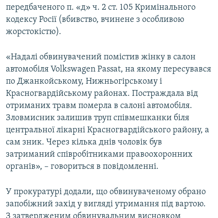
передбаченого п. «д» ч. 2 ст. 105 Кримінального
кодексу Росії (вбивство, вчинене з особливою
жорстокістю).
«Надалі обвинувачений помістив жінку в салон
автомобіля Volkswagen Passat, на якому пересувався
по Джанкойському, Нижньогірському і
Красногвардійському районах. Постраждала від
отриманих травм померла в салоні автомобіля.
Зловмисник залишив труп співмешканки біля
центральної лікарні Красногвардійського району, а
сам зник. Через кілька днів чоловік був
затриманий співробітниками правоохоронних
органів», – говориться в повідомленні.
У прокуратурі додали, що обвинуваченому обрано
запобіжний захід у вигляді утримання під вартою.
З затвердженим обвинувальним висновком