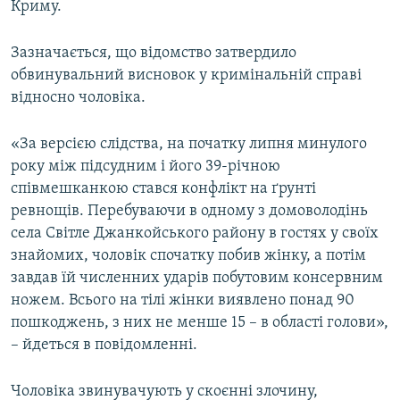
Криму.
ВІДЕОУРОКИ «ELIFBE»
Русский
СВІДЧЕННЯ ОКУПАЦІЇ
Зазначається, що відомство затвердило
Qırımtatar
обвинувальний висновок у кримінальній справі
УКРАЇНСЬКА ПРОБЛЕМА КРИМУ
відносно чоловіка.
ДОЛУЧАЙСЯ!
ІНФОГРАФІКА
«За версією слідства, на початку липня минулого
року між підсудним і його 39-річною
співмешканкою стався конфлікт на ґрунті
Усі сайти RFE/RL
ревнощів. Перебуваючи в одному з домоволодінь
села Світле Джанкойського району в гостях у своїх
знайомих, чоловік спочатку побив жінку, а потім
завдав їй численних ударів побутовим консервним
ножем. Всього на тілі жінки виявлено понад 90
пошкоджень, з них не менше 15 – в області голови»,
– йдеться в повідомленні.
Чоловіка звинувачують у скоєнні злочину,