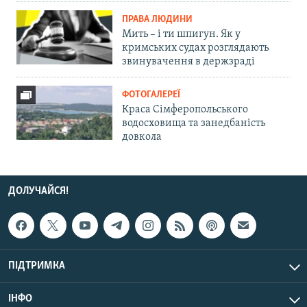
ПРАВА ЛЮДИНИ
Мить – і ти шпигун. Як у
кримських судах розглядають
звинувачення в держзраді
ФОТОГАЛЕРЕЇ
Краса Сімферопольського
водосховища та занедбаність
довкола
ДОЛУЧАЙСЯ!
ПІДТРИМКА
ІНФО