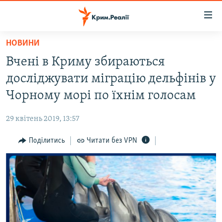
Доступність
посилання
Перейти
НОВИНИ
до
НОВИНИ
Вчені в Криму збираються
основного
ВОДА.КРИМ
матеріалу
досліджувати міграцію дельфінів у
ВІДЕО ТА ФОТО
Перейти
Чорному морі по їхнім голосам
до
ПОЛІТИКА
основної
29 квітень 2019, 13:57
БЛОГИ
навігації
Перейти
Поділитись
Читати без VPN
ПОГЛЯД
до
ІНТЕРВ'Ю
пошуку
ВСЕ ЗА ДЕНЬ
СПЕЦПРОЕКТИ
ЯК ОБІЙТИ БЛОКУВАННЯ
ДЕПОРТАЦІЯ