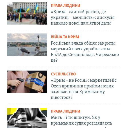
ПРАВА ЛЮДИНИ
«Крим – єдиний регіон, де
українці – меншість»: дискусія
навколо нової пам'ятної дати
ВІЙНА ТА КРИМ
Російська влада обіцяє закрити
морський шлях українським
БпЛА до Севастополя. Чи реально
це?
СУСПІЛЬСТВО
«Крим – не Росія»: маркетплейс
Ozon припинив прийом нових
замовлень на Кримському
півострові
ПРАВА ЛЮДИНИ
Мить – і ти шпигун. Як у
кримських судах розглядають