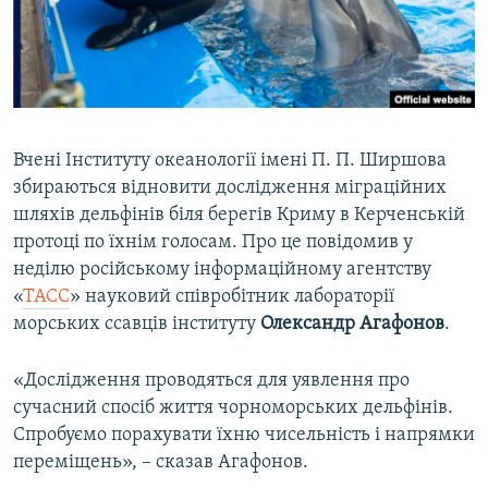
ВІДЕОУРОКИ «ELIFBE»
Русский
СВІДЧЕННЯ ОКУПАЦІЇ
Qırımtatar
УКРАЇНСЬКА ПРОБЛЕМА КРИМУ
ДОЛУЧАЙСЯ!
ІНФОГРАФІКА
Вчені Інституту океанології імені П. П. Ширшова
збираються відновити дослідження міграційних
шляхів дельфінів біля берегів Криму в Керченській
Усі сайти RFE/RL
протоці по їхнім голосам. Про це повідомив у
неділю російському інформаційному агентству
«
ТАСС
» науковий співробітник лабораторії
морських ссавців інституту
Олександр
Агафонов
.
«Дослідження проводяться для уявлення про
сучасний спосіб життя чорноморських дельфінів.
Спробуємо порахувати їхню чисельність і напрямки
переміщень», – сказав Агафонов.