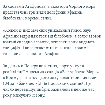
За словами Агафонова, в акваторії Чорного моря
представлені три види дельфінів: афаліни,
білобочки і морські свині.
«Кожен із них має свій унікальний голос, звук.
Афаліни відрізняються від білобочок, а голос азовок
взагалі складно зловити, оскільки вони видають
специфічні високочастотні та важко вловимі
сигнали», – зазначив Агафонов.
За даними Центру вивчення, порятунку та
реабілітації морських ссавців «Безтурботне Море»,
в Криму з початку цього року волонтери виявили
104 загиблих дельфінів і морських свиней. Це
число перевищує цифри, зазначені в цей же час
року минулого сезону.