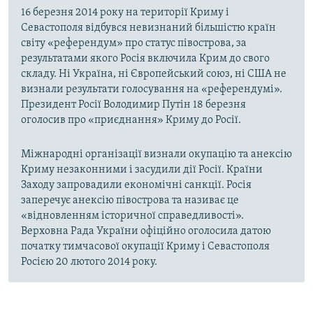
16 березня 2014 року на території Криму і
Севастополя відбувся невизнаний більшістю країн
світу «референдум» про статус півострова, за
результатами якого Росія включила Крим до свого
складу. Ні Україна, ні Європейський союз, ні США не
визнали результати голосування на «референдумі».
Президент Росії Володимир Путін 18 березня
оголосив про «приєднання» Криму до Росії.
Міжнародні організації визнали окупацію та анексію
Криму незаконними і засудили дії Росії. Країни
Заходу запровадили економічні санкції. Росія
заперечує анексію півострова та називає це
«відновленням історичної справедливості».
Верховна Рада України офіційно оголосила датою
початку тимчасової окупації Криму і Севастополя
Росією 20 лютого 2014 року.