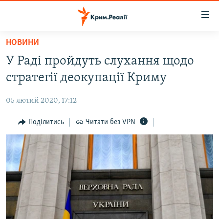
Доступність
посилання
Перейти
НОВИНИ
до
НОВИНИ
У Раді пройдуть слухання щодо
основного
ВОДА.КРИМ
матеріалу
стратегії деокупації Криму
ВІДЕО ТА ФОТО
Перейти
до
05 лютий 2020, 17:12
ПОЛІТИКА
основної
БЛОГИ
Поділитись
Читати без VPN
навігації
Перейти
ПОГЛЯД
до
ІНТЕРВ'Ю
пошуку
ВСЕ ЗА ДЕНЬ
СПЕЦПРОЕКТИ
ЯК ОБІЙТИ БЛОКУВАННЯ
ДЕПОРТАЦІЯ