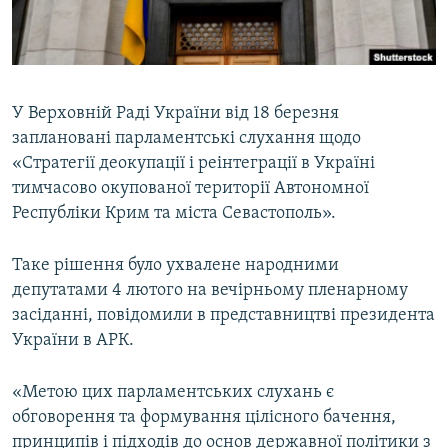
ВІДЕОУРОКИ «ELIFBE»
Русский
СВІДЧЕННЯ ОКУПАЦІЇ
Qırımtatar
УКРАЇНСЬКА ПРОБЛЕМА КРИМУ
У Верховній Раді України від 18 березня
ДОЛУЧАЙСЯ!
ІНФОГРАФІКА
заплановані парламентські слухання щодо
«Стратегії деокупації і реінтеграції в Україні
тимчасово окупованої території Автономної
Республіки Крим та міста Севастополь».
Усі сайти RFE/RL
Таке рішення було ухвалене народними
депутатами 4 лютого на вечірньому пленарному
засіданні, повідомили в представництві президента
України в АРК.
«Метою цих парламентських слухань є
обговорення та формування цілісного бачення,
принципів і підходів до основ державної політики з