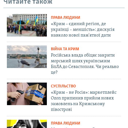
Читайте також
ПРАВА ЛЮДИНИ
«Крим – єдиний регіон, де
українці – меншість»: дискусія
навколо нової пам'ятної дати
ВІЙНА ТА КРИМ
Російська влада обіцяє закрити
морський шлях українським
БпЛА до Севастополя. Чи реально
це?
СУСПІЛЬСТВО
«Крим – не Росія»: маркетплейс
Ozon припинив прийом нових
замовлень на Кримському
півострові
ПРАВА ЛЮДИНИ