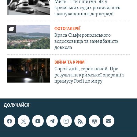
Мить – і ти шпигун. Як у
кримських судах розглядають
звинувачення в держзраді
ФОТОГАЛЕРЕЇ
Краса Сімферопольського
водосховища та занедбаність
довкола
ВІЙНА ТА КРИМ
Сорок днів, сорок ночей. Про
результати кримської операції з
примусу Росії до миру
ДОЛУЧАЙСЯ!