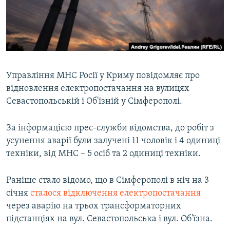
ВІДЕОУРОКИ «ELIFBE»
Русский
СВІДЧЕННЯ ОКУПАЦІЇ
Qırımtatar
УКРАЇНСЬКА ПРОБЛЕМА КРИМУ
ДОЛУЧАЙСЯ!
ІНФОГРАФІКА
Управління МНС Росії у Криму повідомляє про
відновлення електропостачання на вулицях
Севастопольській і Об'їзній у Сімферополі.
Усі сайти RFE/RL
За інформацією прес-служби відомства, до робіт з
усунення аварії були залучені 11 чоловік і 4 одиниці
техніки, від МНС – 5 осіб та 2 одиниці техніки.
Раніше стало відомо, що в Сімферополі в ніч на 3
січня
сталося відключення електропостачання
через аварію на трьох трансформаторних
підстанціях на вул. Севастопольська і вул. Об'їзна.