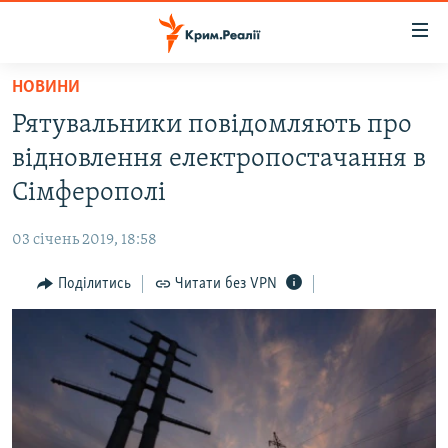
Доступність
посилання
Перейти
НОВИНИ
до
НОВИНИ
Рятувальники повідомляють про
основного
ВОДА.КРИМ
матеріалу
відновлення електропостачання в
ВІДЕО ТА ФОТО
Перейти
Сімферополі
до
ПОЛІТИКА
основної
03 січень 2019, 18:58
БЛОГИ
навігації
Перейти
Поділитись
Читати без VPN
ПОГЛЯД
до
ІНТЕРВ'Ю
пошуку
ВСЕ ЗА ДЕНЬ
СПЕЦПРОЕКТИ
ЯК ОБІЙТИ БЛОКУВАННЯ
ДЕПОРТАЦІЯ