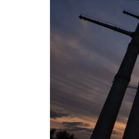
ВІДЕОУРОКИ «ELIFBE»
СВІДЧЕННЯ ОКУПАЦІЇ
УКРАЇНСЬКА ПРОБЛЕМА КРИМУ
ІНФОГРАФІКА