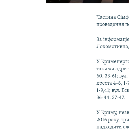
Частина Сімф
проведення п
За інформаці
Локомотивна,
У Крименерго 
такими адреса
60, 33-61; вул
хреста 4-8, 1-
1-9,41; вул. Е
36-44, 37-47.
У Криму, нез
2016 року, тр
надходити ел