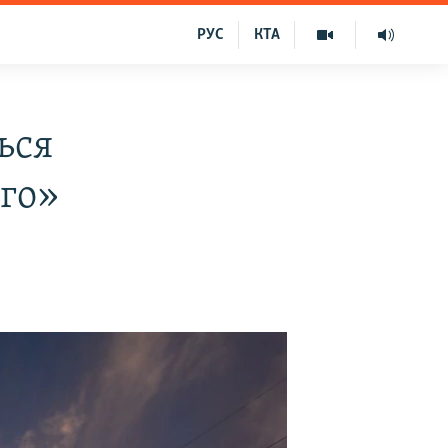
РУС
КТА
ься
рго»