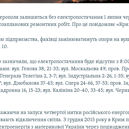
ерополя залишиться без електропостачання 1 липня че
озапланових ремонтних робіт. Про це повідомляє «Кр
єю підприємства, фахівці замінюватимуть опори на вул
 10.
зазначили, що електропостачання буде відсутнє з 8:00
ми: вул. Генова 38, 21-33; вул. Москальова 49; пров. Пр
. Генерала Телегіна 2, 3-7; вул. Індустріальна 2-26, 1-35;
7; вул. Дзюбанова 37-43; вул. Спера 24-66, 37-53; пров. 
скадронна 16, 15-23; вул. Калініна 20-40, 33-45; вул. Че
важаючи на запуск четвертої нитки російського енерго
ивають відключення світла. З грудня 2015 року в Крим 
ектроенергія з материкової України через пошкоджен