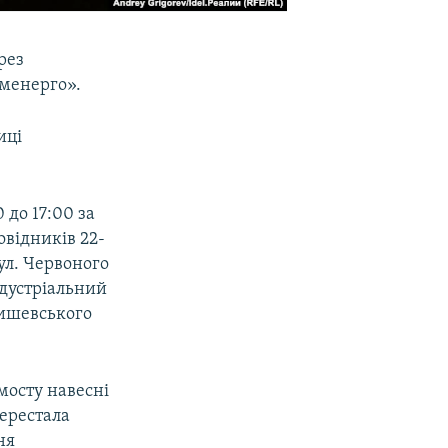
рез
именерго».
иці
 до 17:00 за
овідників 22-
 вул. Червоного
Індустріальний
рнишевського
мосту навесні
перестала
ня