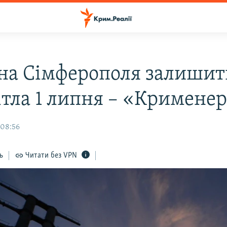
на Сімферополя залишит
вітла 1 липня – «Кримене
 08:56
ь
Читати без VPN