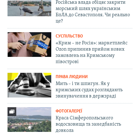
Російська влада обіцяє закрити
морський шлях українським
БпЛА до Севастополя. Чи реально
це?
СУСПІЛЬСТВО
«Крим – не Росія»: маркетплейс
Ozon припинив прийом нових
замовлень на Кримському
півострові
ПРАВА ЛЮДИНИ
Мить – і ти шпигун. Як у
кримських судах розглядають
звинувачення в держзраді
ФОТОГАЛЕРЕЇ
Краса Сімферопольського
водосховища та занедбаність
довкола