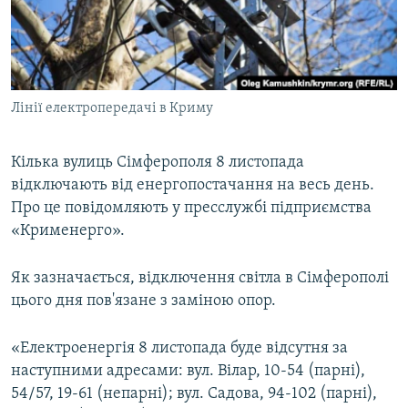
ВІДЕОУРОКИ «ELIFBE»
Русский
СВІДЧЕННЯ ОКУПАЦІЇ
Qırımtatar
УКРАЇНСЬКА ПРОБЛЕМА КРИМУ
Лінії електропередачі в Криму
ДОЛУЧАЙСЯ!
ІНФОГРАФІКА
Кілька вулиць Сімферополя 8 листопада
відключають від енергопостачання на весь день.
Усі сайти RFE/RL
Про це повідомляють у пресслужбі підприємства
«Крименерго».
Як зазначається, відключення світла в Сімферополі
цього дня пов'язане з заміною опор.
«Електроенергія 8 листопада буде відсутня за
наступними адресами: вул. Вілар, 10-54 (парні),
54/57, 19-61 (непарні); вул. Садова, 94-102 (парні),