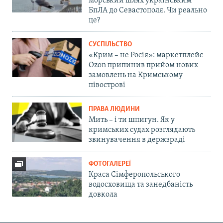
морський шлях українським
БпЛА до Севастополя. Чи реально
це?
СУСПІЛЬСТВО
«Крим – не Росія»: маркетплейс
Ozon припинив прийом нових
замовлень на Кримському
півострові
ПРАВА ЛЮДИНИ
Мить – і ти шпигун. Як у
кримських судах розглядають
звинувачення в держзраді
ФОТОГАЛЕРЕЇ
Краса Сімферопольського
водосховища та занедбаність
довкола