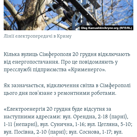
ВІДЕОУРОКИ «ELIFBE»
Русский
СВІДЧЕННЯ ОКУПАЦІЇ
Qırımtatar
УКРАЇНСЬКА ПРОБЛЕМА КРИМУ
Лінії електропередачі в Криму
ДОЛУЧАЙСЯ!
ІНФОГРАФІКА
Кілька вулиць Сімферополя 20 грудня відключають
від енергопостачання. Про це повідомляють у
Усі сайти RFE/RL
пресслужбі підприємства «Крименерго».
Як зазначається, відключення світла в Сімферополі
цього дня пов'язане з ремонтними роботами.
«Електроенергія 20 грудня буде відсутня за
наступними адресами: вул. Орендна, 2-18 (парні),
1-11 (непарні), вул. Сунична, 1-16; вул. Цегляна, 5-10;
вул. Посівна, 2-10 (парні); вул. Соснова, 1-17; вул.