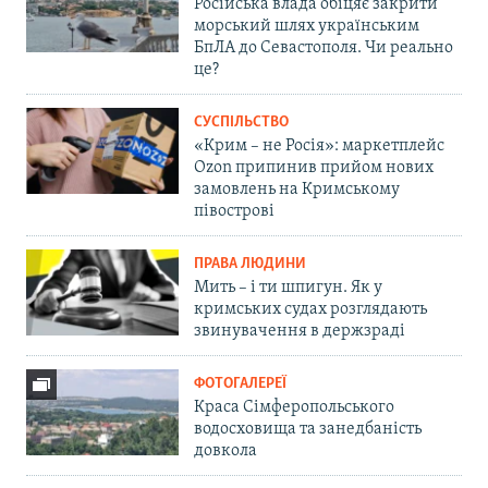
Російська влада обіцяє закрити
морський шлях українським
БпЛА до Севастополя. Чи реально
це?
СУСПІЛЬСТВО
«Крим – не Росія»: маркетплейс
Ozon припинив прийом нових
замовлень на Кримському
півострові
ПРАВА ЛЮДИНИ
Мить – і ти шпигун. Як у
кримських судах розглядають
звинувачення в держзраді
ФОТОГАЛЕРЕЇ
Краса Сімферопольського
водосховища та занедбаність
довкола