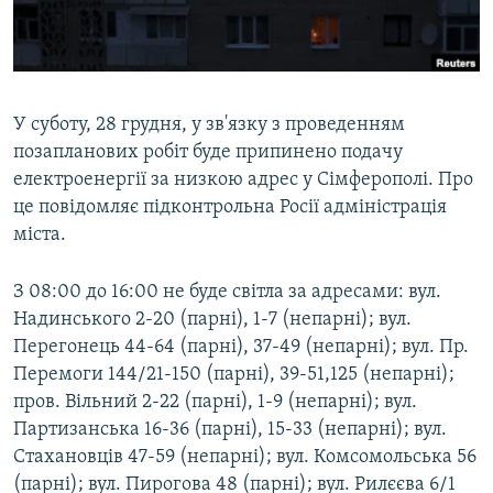
ВІДЕОУРОКИ «ELIFBE»
Русский
СВІДЧЕННЯ ОКУПАЦІЇ
Qırımtatar
УКРАЇНСЬКА ПРОБЛЕМА КРИМУ
У суботу, 28 грудня, у зв'язку з проведенням
ДОЛУЧАЙСЯ!
ІНФОГРАФІКА
позапланових робіт буде припинено подачу
електроенергії за низкою адрес у Сімферополі. Про
це повідомляє підконтрольна Росії адміністрація
міста.
Усі сайти RFE/RL
З 08:00 до 16:00 не буде світла за адресами: вул.
Надинського 2-20 (парні), 1-7 (непарні); вул.
Перегонець 44-64 (парні), 37-49 (непарні); вул. Пр.
Перемоги 144/21-150 (парні), 39-51,125 (непарні);
пров. Вільний 2-22 (парні), 1-9 (непарні); вул.
Партизанська 16-36 (парні), 15-33 (непарні); вул.
Стахановців 47-59 (непарні); вул. Комсомольська 56
(парні); вул. Пирогова 48 (парні); вул. Рилєєва 6/1