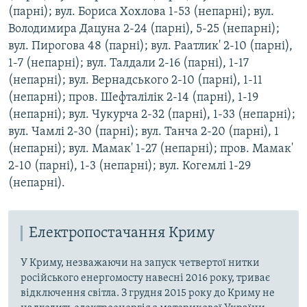
(парні); вул. Бориса Хохлова 1-53 (непарні); вул.
Володимира Дацуна 2-24 (парні), 5-25 (непарні);
вул. Пирогова 48 (парні); вул. Раатлик' 2-10 (парні),
1-7 (непарні); вул. Талдали 2-16 (парні), 1-17
(непарні); вул. Вернадського 2-10 (парні), 1-11
(непарні); пров. Шефталілік 2-14 (парні), 1-19
(непарні); вул. Чукурча 2-32 (парні), 1-33 (непарні);
вул. Чамлі 2-30 (парні); вул. Танча 2-20 (парні), 1
(непарні); вул. Мамак' 1-27 (непарні); пров. Мамак'
2-10 (парні), 1-3 (непарні); вул. Когемлі 1-29
(непарні).
Електропостачання Криму
У Криму, незважаючи на запуск четвертої нитки
російського енергомосту навесні 2016 року, триває
відключення світла. З грудня 2015 року до Криму не