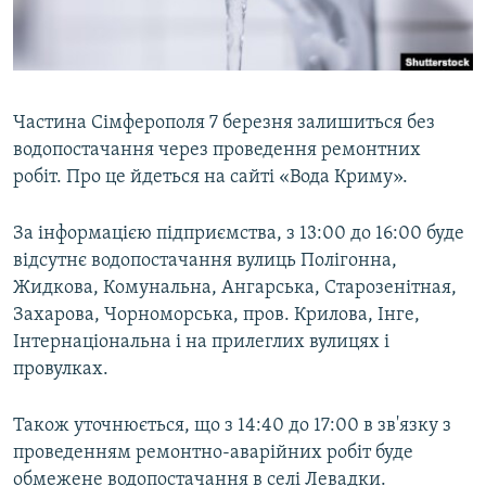
ВІДЕОУРОКИ «ELIFBE»
Русский
СВІДЧЕННЯ ОКУПАЦІЇ
Qırımtatar
УКРАЇНСЬКА ПРОБЛЕМА КРИМУ
Частина Сімферополя 7 березня залишиться без
ДОЛУЧАЙСЯ!
ІНФОГРАФІКА
водопостачання через проведення ремонтних
робіт. Про це йдеться на сайті «Вода Криму».
За інформацією підприємства, з 13:00 до 16:00 буде
Усі сайти RFE/RL
відсутнє водопостачання вулиць Полігонна,
Жидкова, Комунальна, Ангарська, Старозенітная,
Захарова, Чорноморська, пров. Крилова, Інге,
Інтернаціональна і на прилеглих вулицях і
провулках.
Також уточнюється, що з 14:40 до 17:00 в зв'язку з
проведенням ремонтно-аварійних робіт буде
обмежене водопостачання в селі Левадки.