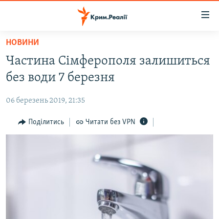
Доступність
посилання
Перейти
НОВИНИ
до
НОВИНИ
Частина Сімферополя залишиться
основного
ВОДА.КРИМ
матеріалу
без води 7 березня
ВІДЕО ТА ФОТО
Перейти
до
06 березень 2019, 21:35
ПОЛІТИКА
основної
БЛОГИ
Поділитись
Читати без VPN
навігації
Перейти
ПОГЛЯД
до
ІНТЕРВ'Ю
пошуку
ВСЕ ЗА ДЕНЬ
СПЕЦПРОЕКТИ
ЯК ОБІЙТИ БЛОКУВАННЯ
ДЕПОРТАЦІЯ