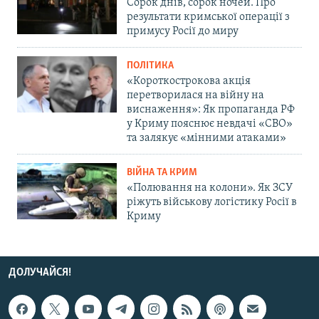
Сорок днів, сорок ночей. Про
результати кримської операції з
примусу Росії до миру
ПОЛІТИКА
«Короткострокова акція
перетворилася на війну на
виснаження»: Як пропаганда РФ
у Криму пояснює невдачі «СВО»
та залякує «мінними атаками»
ВІЙНА ТА КРИМ
«Полювання на колони». Як ЗСУ
ріжуть військову логістику Росії в
Криму
ДОЛУЧАЙСЯ!