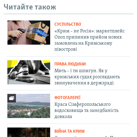
Читайте також
СУСПІЛЬСТВО
«Крим – не Росія»: маркетплейс
Ozon припинив прийом нових
замовлень на Кримському
півострові
ПРАВА ЛЮДИНИ
Мить – і ти шпигун. Як у
кримських судах розглядають
звинувачення в держзраді
ФОТОГАЛЕРЕЇ
Краса Сімферопольського
водосховища та занедбаність
довкола
ВІЙНА ТА КРИМ