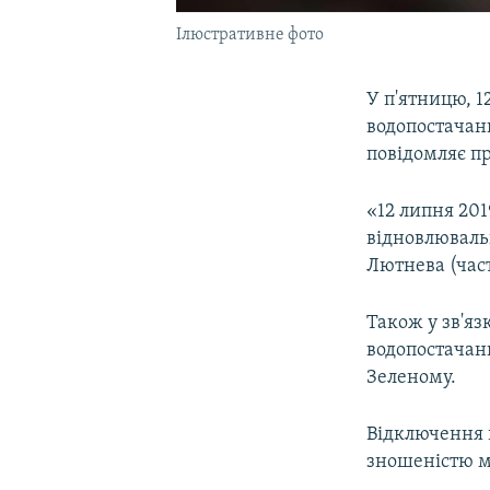
Ілюстративне фото
У п'ятницю, 1
водопостачан
повідомляє п
«12 липня 201
відновлювальн
Лютнева (част
Також у зв'я
водопостачанн
Зеленому.
Відключення в
зношеністю м