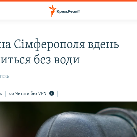
на Сімферополя вдень
иться без води
11:26
ь
Читати без VPN