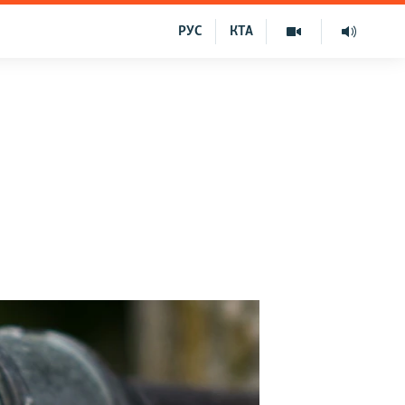
РУС
КТА