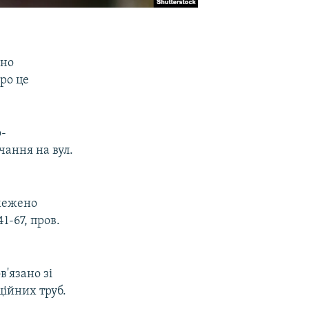
ено
ро це
о-
чання на вул.
бмежено
1-67, пров.
'язано зі
ійних труб.