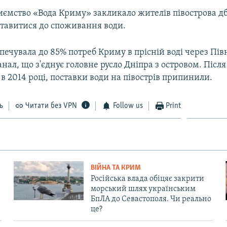
иємство «Вода Криму» закликало жителів півострова дб
ставитися до споживання води.
печувала до 85% потреб Криму в прісній воді через Пів
ал, що з'єднує головне русло Дніпра з островом. Після
в 2014 році, поставки води на півострів припинили.
ь
Читати без VPN
Follow us
Print
ВІЙНА ТА КРИМ
Російська влада обіцяє закрити
морський шлях українським
БпЛА до Севастополя. Чи реально
це?