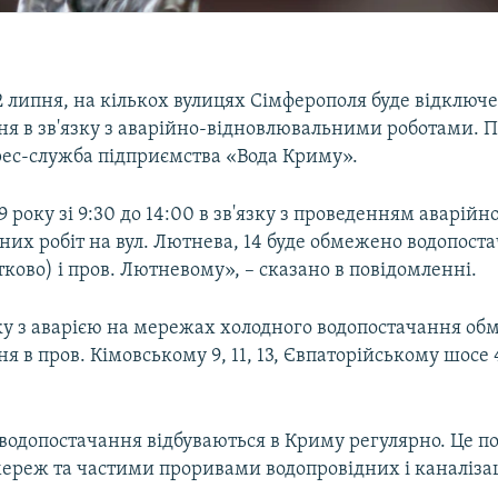
2 липня, на кількох вулицях Сімферополя буде відключ
ня в зв'язку з аварійно-відновлювальними роботами. П
рес-служба підприємства «Вода Криму».
9 року зі 9:30 до 14:00 в зв'язку з проведенням аварійн
их робіт на вул. Лютнева, 14 буде обмежено водопоста
ково) і пров. Лютневому», – сказано в повідомленні.
зку з аварією на мережах холодного водопостачання о
я в пров. Кімовському 9, 11, 13, Євпаторійському шосе 4
одопостачання відбуваються в Криму регулярно. Це пов
ереж та частими проривами водопровідних і каналізац