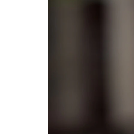
ВІДЕОУРОКИ «ELIFBE»
СВІДЧЕННЯ ОКУПАЦІЇ
УКРАЇНСЬКА ПРОБЛЕМА КРИМУ
ІНФОГРАФІКА