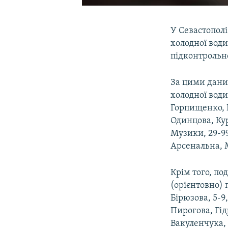
У Севастополі
холодної води
підконтрольно
За цими даним
холодної води
Горпищенко, 
Одинцова, Кур
Музики, 29-99
Арсенальна, М
Крім того, по
(орієнтовно)
Бірюзова, 5-9
Пирогова, Гід
Вакуленчука, 