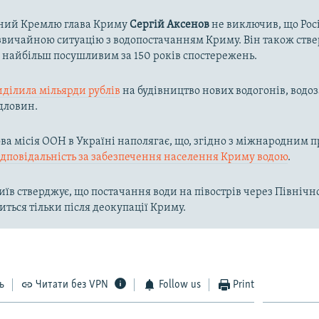
ний Кремлю глава Криму
Сергій Аксенов
не виключив, що Рос
вичайною ситуацію з водопостачанням Криму. Він також ств
в найбільш посушливим за 150 років спостережень.
иділила мільярди рублів
на будівництво нових водогонів, водоз
дловин.
а місія ООН в Україні наполягає, що, згідно з міжнародним п
ідповідальність за забезпечення населення Криму водою
.
їв стверджує, що постачання води на півострів через Півні
иться тільки після деокупації Криму.
ь
Читати без VPN
Follow us
Print