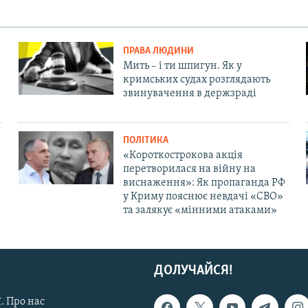
ПРАВА ЛЮДИНИ
Мить – і ти шпигун. Як у
кримських судах розглядають
звинувачення в держзраді
ПОЛІТИКА
«Короткострокова акція
перетворилася на війну на
виснаження»: Як пропаганда РФ
у Криму пояснює невдачі «СВО»
та залякує «мінними атаками»
ДОЛУЧАЙСЯ!
. Про нас