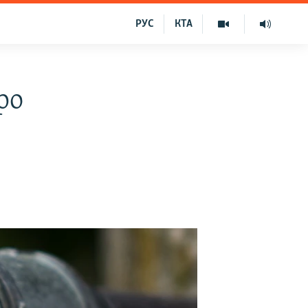
РУС
КТА
ро