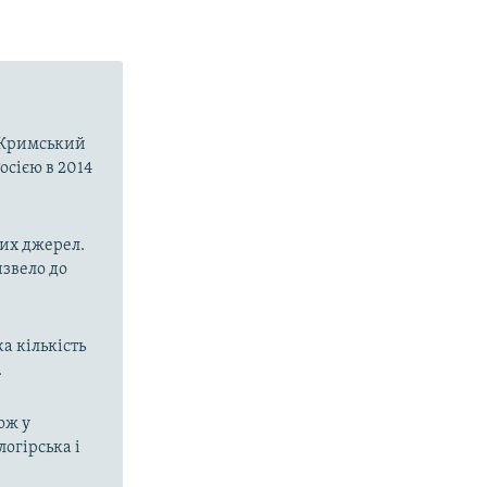
о-Кримський
осією в 2014
них джерел.
извело до
а кількість
.
ож у
огірська і