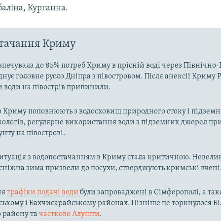
баліна, Курганна.
стачання Криму
зпечувала до 85% потреб Криму в прісній воді через Північн
днує головне русло Дніпра з півостровом. Після анексії Криму Р
и води на півострів припинили.
в Криму поповнюють з водосховищ природного стоку і підзем
кологів, регулярне використання води з підземних джерел пр
унту на півострові.
ситуація з водопостачанням в Криму стала критичною. Невелик
осніжна зима призвели до посухи, стверджують кримські вчені
ня
графіки подачі води
були запроваджені в Сімферополі, а так
ькому і Бахчисарайському районах. Пізніше це торкнулося Біл
о району та
частково Алушти
.