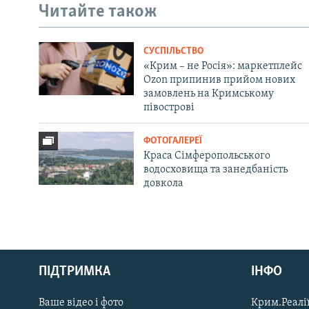
Читайте також
СУСПІЛЬСТВО
«Крим – не Росія»: маркетплейс
Ozon припинив прийом нових
замовлень на Кримському
півострові
ФОТОГАЛЕРЕЇ
Краса Сімферопольського
водосховища та занедбаність
довкола
Русский
ПІДТРИМКА
ІНФО
Qırımtatar
Ваше відео і фото
Крим.Реалії
ДОЛУЧАЙСЯ!