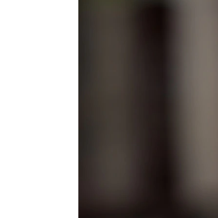
ВІДЕОУРОКИ «ELIFBE»
СВІДЧЕННЯ ОКУПАЦІЇ
УКРАЇНСЬКА ПРОБЛЕМА КРИМУ
ІНФОГРАФІКА