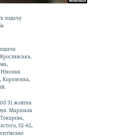
ть подачу
ба
 подача
 Ярославська,
ова,
 Ніколая
, Короленка,
ий.
:00 31 жовтня
 вул. Маршала
 Токарєва,
стого, 52-62,
лентівське