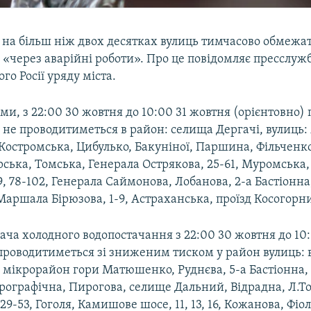
 на більш ніж двох десятках вулиць тимчасово обмежа
 «через аварійні роботи». Про це повідомляє пресслуж
го Росії уряду міста.
и, з 22:00 30 жовтня до 10:00 31 жовтня (орієнтовно)
 не проводитиметься в район: селища Дергачі, вулиць:
Костромська, Цибулько, Бакуніної, Паршина, Фільченк
ська, Томська, Генерала Острякова, 25-61, Муромська,
, 78-102, Генерала Саймонова, Лобанова, 2-а Бастіонна
аршала Бірюзова, 1-9, Астраханська, проїзд Косогорн
дача холодного водопостачання з 22:00 30 жовтня до 10
 проводитиметься зі зниженим тиском у район вулиць:
, мікрорайон гори Матюшенко, Руднєва, 5-а Бастіонна,
рографічна, Пирогова, селище Дальний, Відрадна, Л.Тол
29-53, Гоголя, Камишове шосе, 11, 13, 16, Кожанова, Фіо