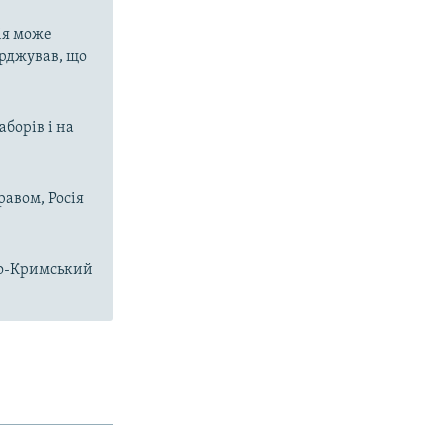
ія може
ерджував, що
аборів і на
равом, Росія
чно-Кримський