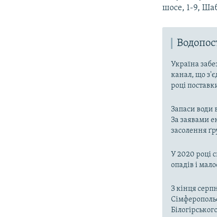
шосе, 1-9, Ша
Водопо
Україна забе
канал, що з'є
році поставк
Запаси води 
За заявами е
засолення ґр
У 2020 році 
опадів і мал
З кінця серп
Сімферопольс
Білогірськог