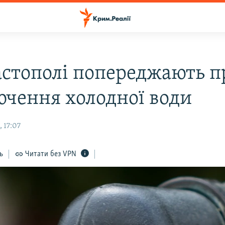
астополі попереджають п
ючення холодної води
 17:07
ь
Читати без VPN