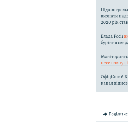
Підконтроль
визнати надз
2020 рік ста
Влада Росії
в
буріння свер
Моніторингов
несе повну в
Офіційний Ки
канал віднов
Поділитис