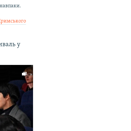
 навпаки.
«Кримського
иваль у