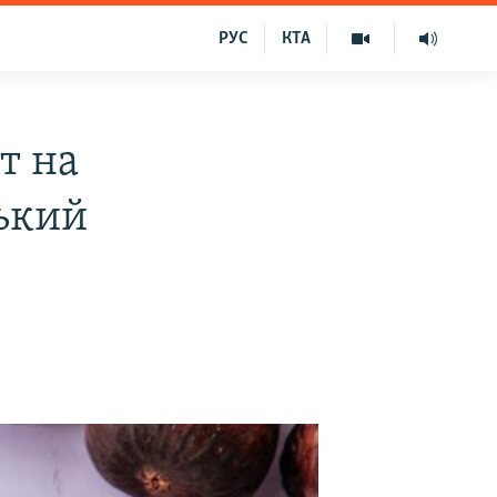
РУС
КТА
т на
ький