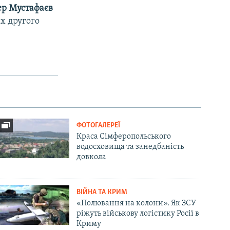
d
ер Мустафаєв
e
х другого
ФОТОГАЛЕРЕЇ
Краса Сімферопольського
водосховища та занедбаність
довкола
ВІЙНА ТА КРИМ
«Полювання на колони». Як ЗСУ
ріжуть військову логістику Росії в
Криму