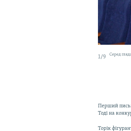
Серед гляд
1/9
Перший письм
Тоді на конку
Торік фігуран