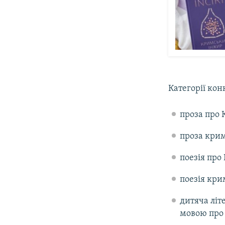
Категорії кон
проза про
проза кри
поезія про
поезія кр
дитяча літ
мовою про