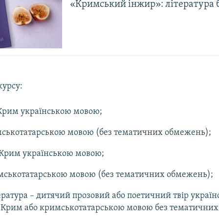
«Кримський інжир»: література б
курсу:
 Крим українською мовою;
мськотатарською мовою (без тематичних обмежень);
 Крим українською мовою;
имськотатарською мовою (без тематичних обмежень);
ература – дитячий прозовий або поетичний твір украї
 Крим або кримськотатарською мовою без тематичних