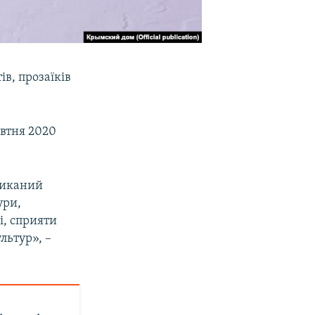
ів, прозаїків
овтня 2020
ликаний
ури,
і, сприяти
льтур», –