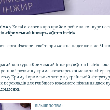
дім»
у Києві оголосив про прийом робіт на конкурс поет
чів
«Кримський інжир»
/
«Qırım inciri»
.
ть організатори, свої твори можна надсилати до 31 ж
кий конкурс «Кримський інжир»/«Qırım inciri» пок
ренню і розвитку кримськотатарської мови та літерат
 тему Криму і кримських татар в українській літератур
х перекладів для глибшого взаємного пізнання двох ку
ідомленні.
БІЛЬШЕ ПО ТЕМІ: