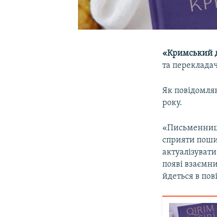
«Кримський 
та переклада
Як повідомляю
року.
«Письменниць
сприяти поши
актуалізувати
появі взаємни
йдеться в пов