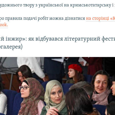
удожнього твору з української на кримськотатарську і
ро правила подачі робіт можна дізнатися
на сторінці 
ook.
 інжир»: як відбувався літературний фест
огалерея)