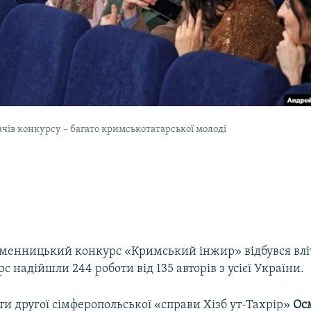
ачів конкурсу – багато кримськотатарської молоді
енницький конкурс «Кримський інжир» відбувся вліт
рс надійшли 244 роботи від 135 авторів з усієї України.
ти другої сімферопольської «справи Хізб ут-Тахрір»
Ос