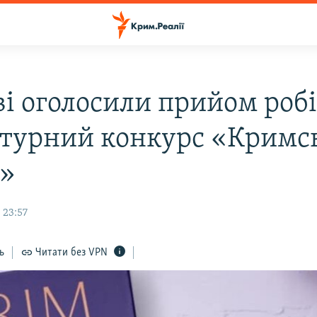
ві оголосили прийом робі
атурний конкурс «Кримс
»
 23:57
ь
Читати без VPN