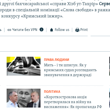
і другої бахчисарайської «справи Хізб ут-Тахрір»
Серв
роди в спеціальній номінації «Слова свободи» в рамка
о конкурсу «Кримський інжир».
ь
Читати без VPN
Follow us
Print
ПРАВА ЛЮДИНИ
Мить – і ти шпигун. Як у
кримських судах розглядають
звинувачення в держзраді
ПОЛІТИКА
«Короткострокова акція
перетворилася на війну на
виснаження»: Як пропаганда РФ