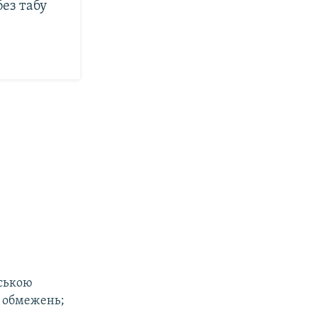
ез табу
нською
 обмежень;