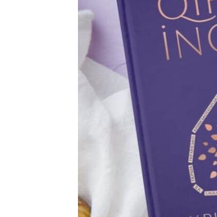
ВІДЕОУРОКИ «ELIFBE»
СВІДЧЕННЯ ОКУПАЦІЇ
УКРАЇНСЬКА ПРОБЛЕМА КРИМУ
ІНФОГРАФІКА