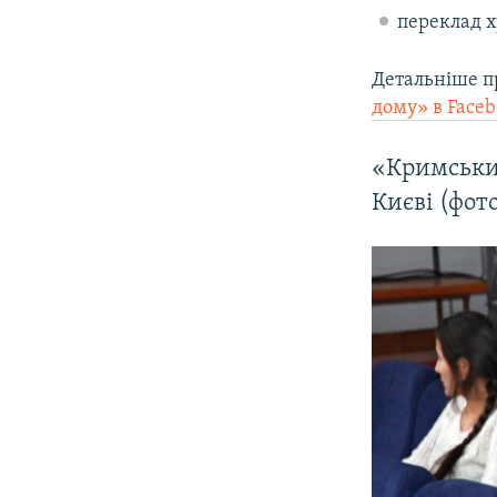
переклад х
Детальніше п
дому» в Faceb
«Кримський
Києві (фот