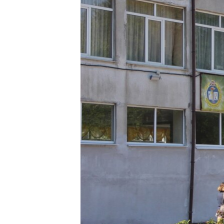
ВІДЕОУРОКИ «ELIFBE»
СВІДЧЕННЯ ОКУПАЦІЇ
УКРАЇНСЬКА ПРОБЛЕМА КРИМУ
ІНФОГРАФІКА