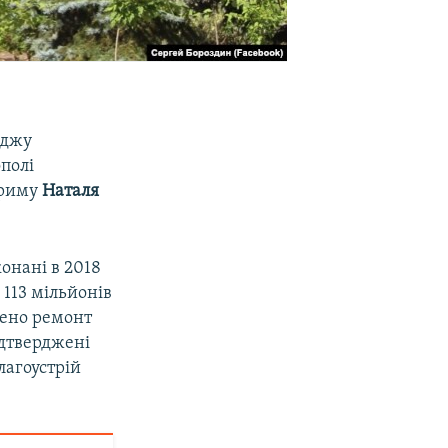
еджу
полі
Криму
Наталя
онані в 2018
 113 мільйонів
снено ремонт
ідтверджені
лагоустрій