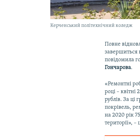
Керченський політехнічний коледж
Повне віднов
завершиться н
повідомила го
Гончарова
.
«Ремонтні роб
році – квітні
рублів. За ці
покрівель, ре
на 2020 рік 7
території», 