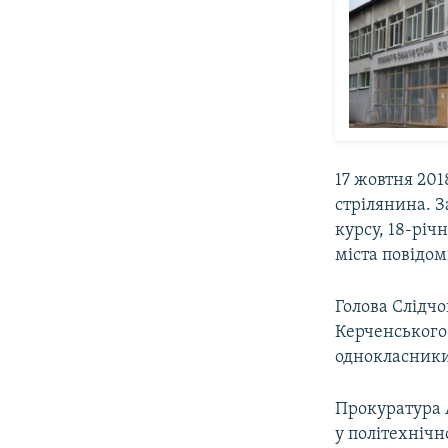
17 жовтня 201
стрілянина. З
курсу, 18-рі
міста повідоми
Голова Слідчо
Керченського
однокласники
Прокуратура 
у політехнічн