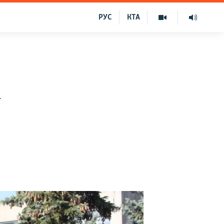
РУС
КТА
–