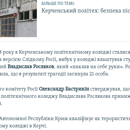
БІЛЬШЕ ПО ТЕМІ:
Керченський політех: безпека піс
8 року в Керченському політехнічному коледжі сталися
а версією Слідкому Росії, вибух у коледжі влаштував ст
чний
Владислав
Росляков
, який «наклав на себе руки». Р
ла, що в результаті трагедії загинула 21 особа.
го комітету Росії
Олександр
Бастрикін
стверджував, що
 політехнічного коледжу Владислава Рослякова прини
.
Автономної Республіки Крим кваліфікує як терористич
ому коледжі в Керчі.