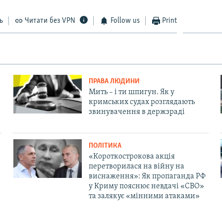
ь
Читати без VPN
Follow us
Print
ПРАВА ЛЮДИНИ
Мить – і ти шпигун. Як у
кримських судах розглядають
звинувачення в держзраді
ПОЛІТИКА
«Короткострокова акція
перетворилася на війну на
виснаження»: Як пропаганда РФ
у Криму пояснює невдачі «СВО»
та залякує «мінними атаками»