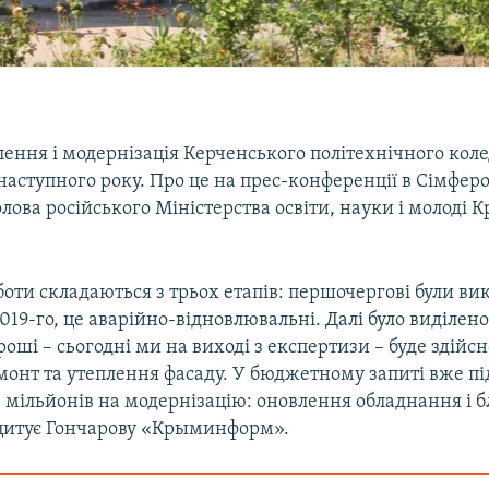
лення і модернізація Керченського політехнічного кол
аступного року. Про це на прес-конференції в Сімферо
лова російського Міністерства освіти, науки і молоді 
оти складаються з трьох етапів: першочергові були вик
 2019-го, це аварійно-відновлювальні. Далі було виділено
 гроші – сьогодні ми на виході з експертизи – буде здій
монт та утеплення фасаду. У бюджетному запиті вже п
5 мільйонів на модернізацію: оновлення обладнання і б
– цитує Гончарову «Крыминформ».