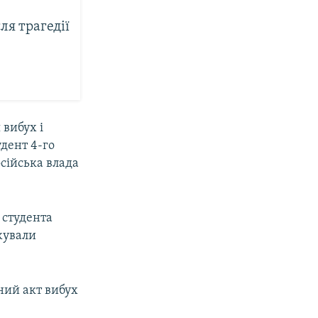
ля трагедії
 вибух і
удент 4-го
осійська влада
 студента
жували
ний акт вибух