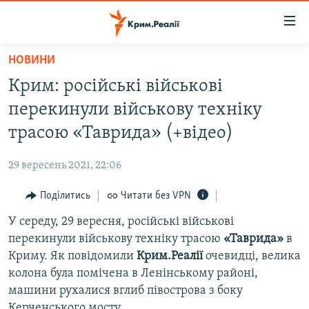
Доступність
посилання
Перейти
НОВИНИ
до
НОВИНИ
Крим: російські військові
основного
ВОДА.КРИМ
матеріалу
перекинули військову техніку
ВІДЕО ТА ФОТО
Перейти
трасою «Таврида» (+відео)
до
ПОЛІТИКА
основної
29 вересень 2021, 22:06
БЛОГИ
навігації
Перейти
Поділитись
Читати без VPN
ПОГЛЯД
до
У середу, 29 вересня, російські військові
ІНТЕРВ'Ю
пошуку
перекинули військову техніку трасою
«Таврида»
в
ВСЕ ЗА ДЕНЬ
Криму. Як повідомили
Крим.Реалії
очевидці, велика
СПЕЦПРОЕКТИ
колона була помічена в Ленінському районі,
машини рухалися вглиб півострова з боку
ЯК ОБІЙТИ БЛОКУВАННЯ
ДЕПОРТАЦІЯ
Керченського мосту.