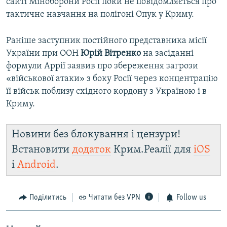
сайті Міноборони Росії поки не повідомляється про
тактичне навчання на полігоні Опук у Криму.
Раніше заступник постійного представника місії
України при ООН
Юрій Вітренко
на засіданні
формули Аррії заявив про збереження загрози
«військової атаки» з боку Росії через концентрацію
її військ поблизу східного кордону з Україною і в
Криму.
Новини без блокування і цензури!
Встановити
додаток
Крим.Реалії для
iOS
і
Android
.
Поділитись
Читати без VPN
Follow us