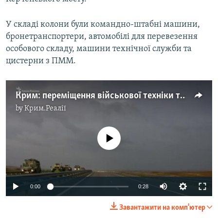
ВІДЕОУРОКИ «ELIFBE»
Русский
У складі колони були командно-штабні машини,
СВІДЧЕННЯ ОКУПАЦІЇ
Qırımtatar
бронетранспортери, автомобілі для перевезення
УКРАЇНСЬКА ПРОБЛЕМА КРИМУ
особового складу, машини технічної служби та
цистерни з ПММ.
ДОЛУЧАЙСЯ!
ІНФОГРАФІКА
Крим: переміщення військової техніки трасою «Таврида» (відео)
Усі сайти RFE/RL
by
Крим.Реалії
No media source currently available
0:00
0:28
Завантажити на комп'ютер