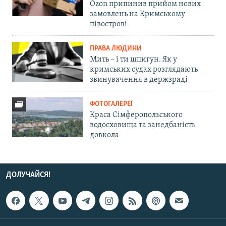
Ozon припинив прийом нових
замовлень на Кримському
півострові
ПРАВА ЛЮДИНИ
Мить – і ти шпигун. Як у
кримських судах розглядають
звинувачення в держзраді
ФОТОГАЛЕРЕЇ
Краса Сімферопольського
водосховища та занедбаність
довкола
ДОЛУЧАЙСЯ!