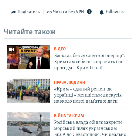
Поділитись
Читати без VPN
Follow us
Читайте також
ВІДЕО
Блокада без сухопутної операції:
Крим сам себе не заправить і не
прогодує | Крим.Реалії
ПРАВА ЛЮДИНИ
«Крим – єдиний регіон, де
українці – меншість»: дискусія
навколо нової пам'ятної дати
ВІЙНА ТА КРИМ
Російська влада обіцяє закрити
морський шлях українським
БпЛА до Севастополя. Чи реально