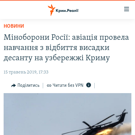
Доступність
посилання
Перейти
НОВИНИ
до
НОВИНИ
Міноборони Росії: авіація провела
основного
ВОДА.КРИМ
матеріалу
навчання з відбиття висадки
ВІДЕО ТА ФОТО
Перейти
десанту на узбережжі Криму
до
ПОЛІТИКА
основної
15 травень 2019, 17:33
БЛОГИ
навігації
Перейти
Поділитись
Читати без VPN
ПОГЛЯД
до
ІНТЕРВ'Ю
пошуку
ВСЕ ЗА ДЕНЬ
СПЕЦПРОЕКТИ
ЯК ОБІЙТИ БЛОКУВАННЯ
ДЕПОРТАЦІЯ