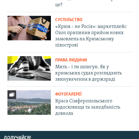
це?
СУСПІЛЬСТВО
«Крим – не Росія»: маркетплейс
Ozon припинив прийом нових
замовлень на Кримському
півострові
ПРАВА ЛЮДИНИ
Мить – і ти шпигун. Як у
кримських судах розглядають
звинувачення в держзраді
ФОТОГАЛЕРЕЇ
Краса Сімферопольського
водосховища та занедбаність
довкола
ДОЛУЧАЙСЯ!