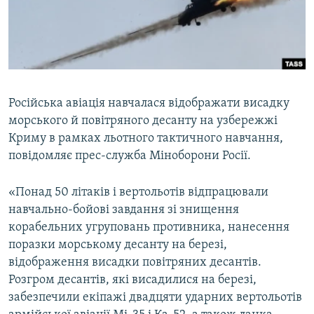
ВІДЕОУРОКИ «ELIFBE»
Русский
СВІДЧЕННЯ ОКУПАЦІЇ
Qırımtatar
УКРАЇНСЬКА ПРОБЛЕМА КРИМУ
ДОЛУЧАЙСЯ!
ІНФОГРАФІКА
Російська авіація навчалася відображати висадку
морського й повітряного десанту на узбережжі
Криму в рамках льотного тактичного навчання,
Усі сайти RFE/RL
повідомляє прес-служба Міноборони Росії.
«Понад 50 літаків і вертольотів відпрацювали
навчально-бойові завдання зі знищення
корабельних угруповань противника, нанесення
поразки морському десанту на березі,
відображення висадки повітряних десантів.
Розгром десантів, які висадилися на березі,
забезпечили екіпажі двадцяти ударних вертольотів