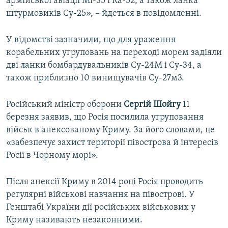
армійської авіації Мі-35 і Ка-52, а також ланка
штурмовиків Су-25», – йдеться в повідомленні.
У відомстві зазначили, що для ураження
корабельних угруповань на переході морем задіяли
дві ланки бомбардувальників Су-24М і Су-34, а
також приблизно 10 винищувачів Су-27м3.
Російський міністр оборони
Сергій
Шойгу
11
березня заявив, що Росія посилила угруповання
військ в анексованому Криму. За його словами, це
«забезпечує захист території півострова й інтересів
Росії в Чорному морі».
Після анексії Криму в 2014 році Росія проводить
регулярні військові навчання на півострові. У
Генштабі України дії російських військових у
Криму називають незаконними.