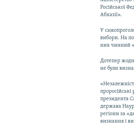
Російської Фе
Абхазії».
У самопрогол
вибори. На по
них чинний 
Дотепер жодні
не були визнані
«Незалежність
проросійські
президента С
держава Науру
регіони за «д
визнання і ви