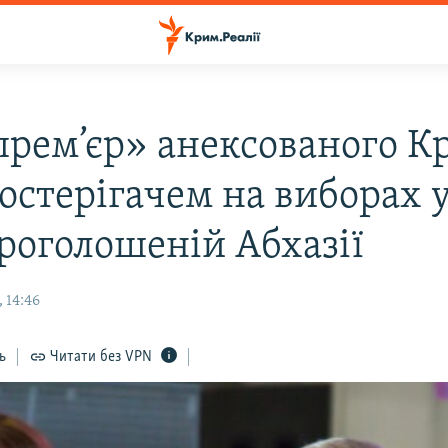
прем’єр» анексованого К
постерігачем на виборах 
роголошеній Абхазії
 14:46
ь
Читати без VPN