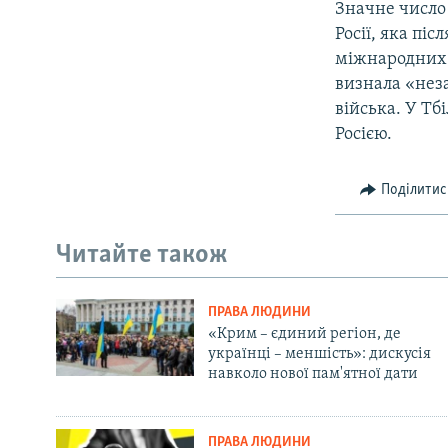
Значне число 
Росії, яка піс
міжнародних з
визнала «неза
війська. У Тб
Росією.
Поділитис
Читайте також
ПРАВА ЛЮДИНИ
«Крим – єдиний регіон, де
українці – меншість»: дискусія
навколо нової пам'ятної дати
ПРАВА ЛЮДИНИ