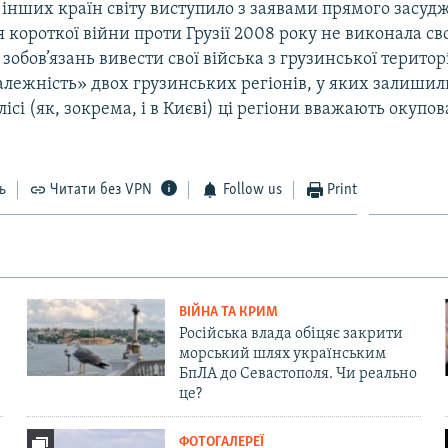
інших країн світу виступило з заявами прямого засуд
ля короткої війни проти Грузії 2008 року не виконала св
обов’язань вивести свої війська з грузинської територі
лежність» двох грузинських регіонів, у яких залишил
ілісі (як, зокрема, і в Києві) ці регіони вважають окуп
ь
Читати без VPN
Follow us
Print
ВІЙНА ТА КРИМ
Російська влада обіцяє закрити
морський шлях українським
БпЛА до Севастополя. Чи реально
це?
ФОТОГАЛЕРЕЇ