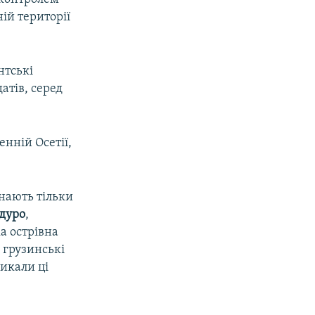
ій території
нтські
атів, серед
енній Осетії,
знають тільки
дуро
,
а острівна
 грузинські
ликали ці