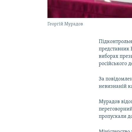
Георгій Мурадов
Підконтрольн
представник 
виборах през
російського 
За повідомле
невизнаній ка
Мурадов відо
переговорний
пропускали до
Міністерство