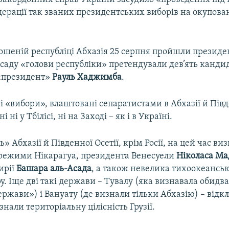
дерації так званих президентських виборів на окупован
ошеній республіці Абхазія 25 серпня пройшли президе
саду «голови республіки» претендували дев’ять кандид
«президент»
Рауль
Хаджимба
.
 «вибори», влаштовані сепаратистами в Абхазії й Півд
 ні у Тбілісі, ні на Заході – як і в Україні.
» Абхазії й Південної Осетії, крім Росії, на цей час ви
 режими Нікарагуа, президента Венесуели
Ніколаса Ма
ирії
Башара аль-Асада
, а також невелика тихоокеанськ
. Іще дві такі держави – Тувалу (яка визнавала обидва
ержави») і Вануату (де визнали тільки Абхазію) – відк
знали територіальну цілісність Грузії.