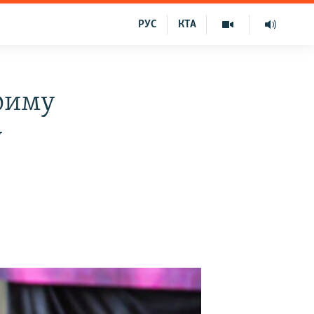
РУС
КТА
риму
у