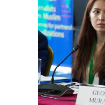
ВІДЕОУРОКИ «ELIFBE»
СВІДЧЕННЯ ОКУПАЦІЇ
УКРАЇНСЬКА ПРОБЛЕМА КРИМУ
ІНФОГРАФІКА