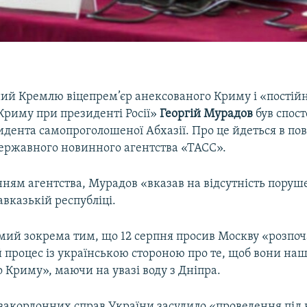
ий Кремлю віцепрем’єр анексованого Криму і «постій
Криму при президенті Росії»
Георгій
Мурадов
був спост
идента самопроголошеної Абхазії. Про це йдеться в по
державного новинного агентства «ТАСС».
нням агентства, Мурадов «вказав на відсутність поруш
вказькій республіці.
мий зокрема тим, що 12 серпня просив Москву «розпо
 процес із українською стороною про те, щоб вони наш
 Криму», маючи на увазі воду з Дніпра.
 закордонних справ України засудило «проведення під