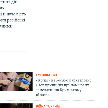
ження дій
оїх
ї й натомість
ися російські
ованими
СУСПІЛЬСТВО
«Крим – не Росія»: маркетплейс
Ozon припинив прийом нових
замовлень на Кримському
півострові
ВІЙНА ТА КРИМ