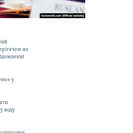
ний
ерігачем на
відомленні
ень» у
чати
у воду
 контролем