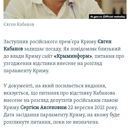
ВІДЕОУРОКИ «ELIFBE»
Русский
СВІДЧЕННЯ ОКУПАЦІЇ
Qırımtatar
Євген Кабанов
УКРАЇНСЬКА ПРОБЛЕМА КРИМУ
ДОЛУЧАЙСЯ!
ІНФОГРАФІКА
Заступник російського прем'єра Криму
Євген
Кабанов
залишає посаду. Як повідомляє близький
до влади Криму сайт
«Крыминформ»
, питання про
Усі сайти RFE/RL
узгодження відставки внесене на розгляд
парламенту Криму.
У документі, на який посилається видання,
вказується, що питання про відставку Кабанова
внесене на розгляд депутатів російським главою
Криму
Сергієм Аксеновим
22 вересня 2021 року.
Дата засідання парламенту Криму, на якому буде
розглянуте питання, поки не визначена.