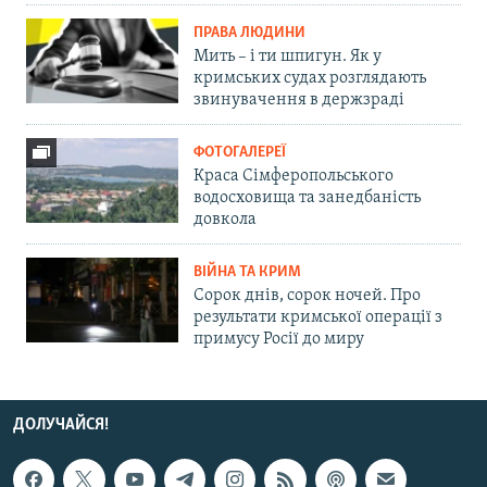
ПРАВА ЛЮДИНИ
Мить – і ти шпигун. Як у
кримських судах розглядають
звинувачення в держзраді
ФОТОГАЛЕРЕЇ
Краса Сімферопольського
водосховища та занедбаність
довкола
ВІЙНА ТА КРИМ
Сорок днів, сорок ночей. Про
результати кримської операції з
примусу Росії до миру
ДОЛУЧАЙСЯ!