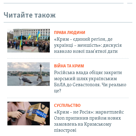
Читайте також
ПРАВА ЛЮДИНИ
«Крим – єдиний регіон, де
українці – меншість»: дискусія
навколо нової пам'ятної дати
ВІЙНА ТА КРИМ
Російська влада обіцяє закрити
морський шлях українським
БпЛА до Севастополя. Чи реально
це?
СУСПІЛЬСТВО
«Крим – не Росія»: маркетплейс
Ozon припинив прийом нових
замовлень на Кримському
півострові