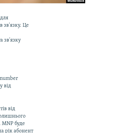
 для
 зв'язку. Це
а зв'язку
e number
у від
ів від
колишнього
а MNP буде
на рік абонент