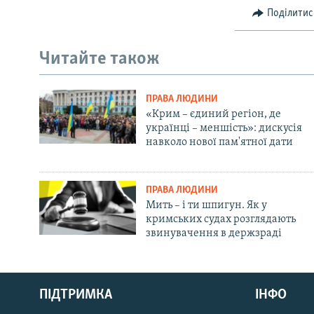
Поділитис
Читайте також
ПРАВА ЛЮДИНИ
«Крим – єдиний регіон, де
українці – меншість»: дискусія
навколо нової пам'ятної дати
ПРАВА ЛЮДИНИ
Мить – і ти шпигун. Як у
кримських судах розглядають
звинувачення в держзраді
Русский
ПІДТРИМКА
ІНФО
Qırımtatar