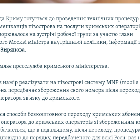
да Криму готується до проведення технічних процедур
ешканців півострова на послуги кримських операторів
орювалося на зустрічі робочої групи за участю глави
го Москві міністра внутрішньої політики, інформації т
 Зирянова
.
омляє пресслужба кримського міністерства.
є намір реалізувати на півострові систему MNP (mobil
 Вона передбачає збереження свого номера після переход
ператора зв'язку до кримського.
ся способи безкоштовного переходу кримських абонент
 оператора до кримських операторів зі збереженням 
бачається, що в подальшому, після переходу, процедур
повідно до порядку, передбаченого для всієї Росії: раз 