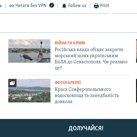
ь
Читати без VPN
Follow us
Print
ВІЙНА ТА КРИМ
Російська влада обіцяє закрити
морський шлях українським
БпЛА до Севастополя. Чи реально
це?
ФОТОГАЛЕРЕЇ
Краса Сімферопольського
водосховища та занедбаність
довкола
ДОЛУЧАЙСЯ!