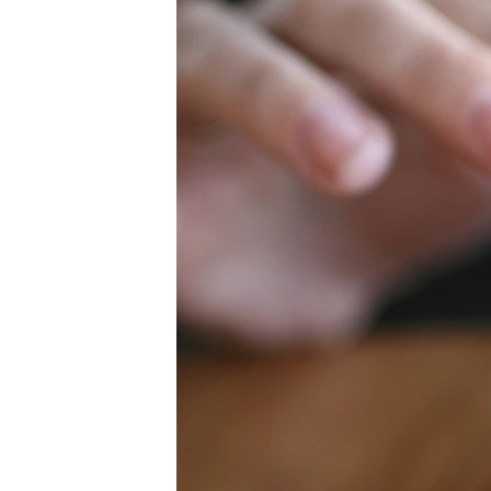
ВІДЕОУРОКИ «ELIFBE»
СВІДЧЕННЯ ОКУПАЦІЇ
УКРАЇНСЬКА ПРОБЛЕМА КРИМУ
ІНФОГРАФІКА