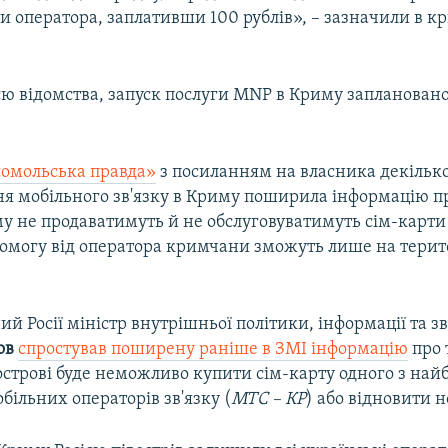
и оператора, заплативши 100 рублів», – зазначили в 
єю відомства, запуск послуги MNP в Криму заплановано
омольська правда»
з посиланням на власника декільк
я мобільного зв'язку в Криму поширила інформацію про
му не продаватимуть й не обслуговуватимуть сім-карт
омогу від оператора кримчани зможуть лише на територ
й Росії міністр внутрішньої політики, інформації та з
ов
спростував поширену раніше в ЗМІ інформацію
про т
острові буде неможливо купити сім-карту одного з на
більних операторів зв'язку (
МТС – КР
) або відновити 