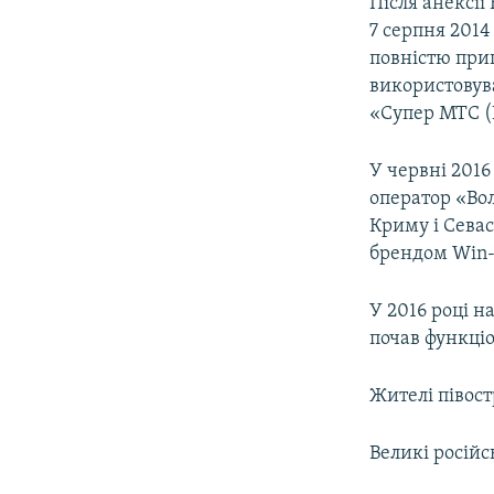
Після анексії
7 серпня 201
повністю при
використовув
«Супер МТС (
У червні 2016
оператор «Вол
Криму і Севас
брендом Win-
У 2016 році н
почав функці
Жителі півост
Великі російс