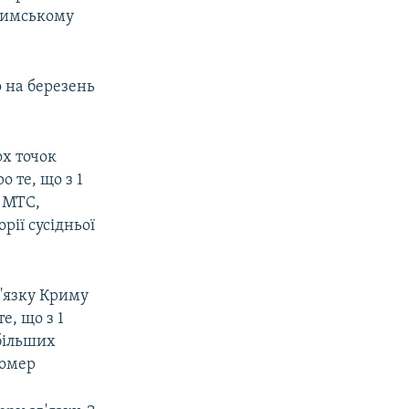
кримському
 на березень
ох точок
 те, що з 1
и МТС,
ії сусідньої
в'язку Криму
е, що з 1
йбільших
номер