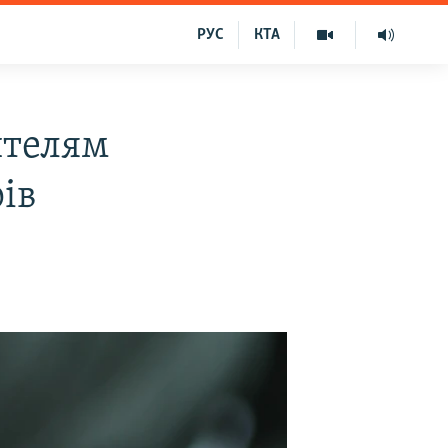
РУС
КТА
ителям
ів