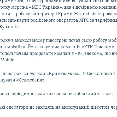
 Криму Росією півострів залишили всі українські операто
4 року мережа «МТС Україна», яка є дочірньою компан
пинила роботу на території Криму. Жителі півострова 
ати sim-карти російського оператора МТС за тарифни
Кубань)».
 року в анексованому півострові почав свою роботу мо
на мобайл». Його запустила компанія «КТК Телеком». 
тополі почала працювати компанія «К-Телеком», що ви
Mobile.
а півострові запустили «Кримтелеком». У Севастополі в 
онувати «Севмобайл».
рова періодично скаржаться на нестабільний зв'язок.
ькі оператори не заходять на анексуваний півострів чер