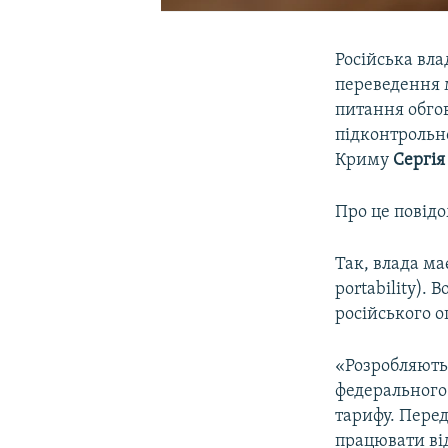
Російська вла
переведення м
питання обгов
підконтрольно
Криму
Сергія
Про це повід
Так, влада ма
portability).
російського о
«Розробляють
федерального
тарифу. Перед
працювати від