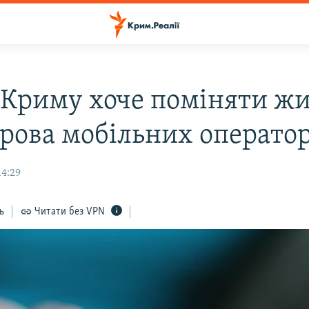
 Криму хоче поміняти ж
трова мобільних оператор
14:29
ь
Читати без VPN