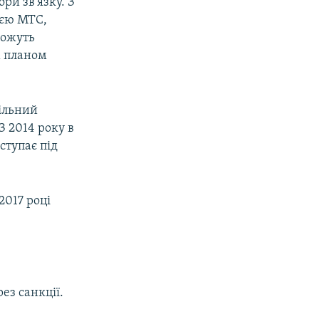
ри зв'язку. З
ією МТС,
можуть
м планом
більний
З 2014 року в
ступає під
2017 році
ез санкції.