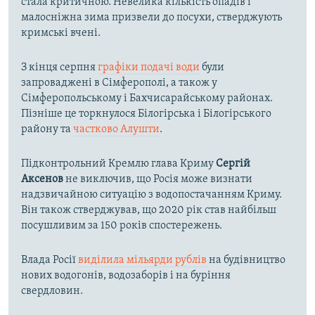
стала критичною. Невелика кількість опадів і
малосніжна зима призвели до посухи, стверджують
кримські вчені.
З кінця серпня
графіки подачі води
були
запроваджені в Сімферополі, а також у
Сімферопольському і Бахчисарайському районах.
Пізніше це торкнулося Білогірська і Білогірського
району та
частково Алушти
.
Підконтрольний Кремлю глава Криму
Сергій
Аксенов
не виключив, що Росія може визнати
надзвичайною ситуацію з водопостачанням Криму.
Він також стверджував, що 2020 рік став найбільш
посушливим за 150 років спостережень.
Влада Росії
виділила мільярди рублів
на будівництво
нових водогонів, водозаборів і на буріння
свердловин.