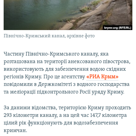
ВІДЕОУРОКИ «ELIFBE»
Русский
СВІДЧЕННЯ ОКУПАЦІЇ
Qırımtatar
УКРАЇНСЬКА ПРОБЛЕМА КРИМУ
Північно-Кримський канал, архівне фото
ДОЛУЧАЙСЯ!
ІНФОГРАФІКА
Частину Північно-Кримського каналу, яка
розташована на території анексованого півострова,
Усі сайти RFE/RL
використовують для забезпечення водою східних
регіонів Криму. Про це агентству
«РИА Крым»
повідомили в Держкомітеті з водного господарства
та меліорації підконтрольного Росії уряду Криму.
За даними відомства, територією Криму проходить
293 кілометри каналу, а на цей час 147,7 кілометра
цілий рік функціонують для водозабезпечення
кримчан.