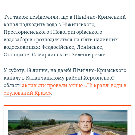
360p
Auto
240p
360p
480p
480p
Тут також повідомили, що в Північно-Кримський
канал надходить вода з Ніжинського,
720p
720p
1080p
Просторненського і Новогригорівського
1080p
водозаборів і розподіляється на п'ять наливних
водосховищах: Феодосійське, Ленінське,
Станційне, Самарлинське і Зеленоярське.
У суботу, 18 липня, на дамбі Північно-Кримського
каналу в Каланчацькому районі Херсонської
області
активісти провели акцію «Ні краплі води в
окупований Крим»
.