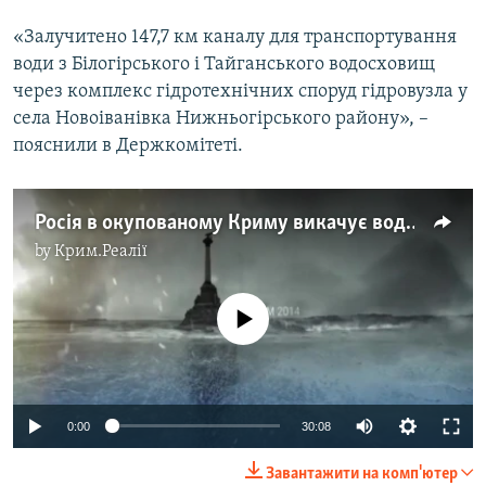
«Залучитено 147,7 км каналу для транспортування
води з Білогірського і Тайганського водосховищ
через комплекс гідротехнічних споруд гідровузла у
села Новоіванівка Нижньогірського району», –
пояснили в Держкомітеті.
Росія в окупованому Криму викачує воду з-під землі. Якими будуть наслідки?
by
Крим.Реалії
No media source currently available
Auto
0:00
30:08
240p
Завантажити на комп'ютер