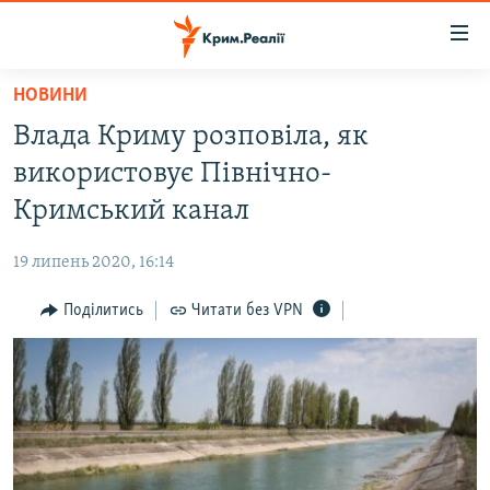
Доступність
посилання
Перейти
НОВИНИ
до
НОВИНИ
Влада Криму розповіла, як
основного
ВОДА.КРИМ
матеріалу
використовує Північно-
ВІДЕО ТА ФОТО
Перейти
Кримський канал
до
ПОЛІТИКА
основної
19 липень 2020, 16:14
БЛОГИ
навігації
Перейти
Поділитись
Читати без VPN
ПОГЛЯД
до
ІНТЕРВ'Ю
пошуку
ВСЕ ЗА ДЕНЬ
СПЕЦПРОЕКТИ
ЯК ОБІЙТИ БЛОКУВАННЯ
ДЕПОРТАЦІЯ