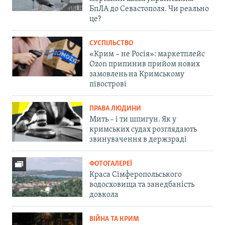
БпЛА до Севастополя. Чи реально
це?
СУСПІЛЬСТВО
«Крим – не Росія»: маркетплейс
Ozon припинив прийом нових
замовлень на Кримському
півострові
ПРАВА ЛЮДИНИ
Мить – і ти шпигун. Як у
кримських судах розглядають
звинувачення в держзраді
ФОТОГАЛЕРЕЇ
Краса Сімферопольського
водосховища та занедбаність
довкола
ВІЙНА ТА КРИМ