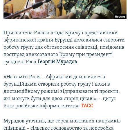
ВІДЕОУРОКИ «ELIFBE»
Русский
СВІДЧЕННЯ ОКУПАЦІЇ
Qırımtatar
УКРАЇНСЬКА ПРОБЛЕМА КРИМУ
Призначена Росією влада Криму і представники
ДОЛУЧАЙСЯ!
ІНФОГРАФІКА
африканської країни Бурунді домовилися створити
робочу групу для обговорення співпраці, повідомив
постпред анексованого Криму при президенті
сусідньої Росії
Георгій Мурадов
.
Усі сайти RFE/RL
«На саміті Росія – Африка ми домовилися з
бурундійцями створити робочу групу і поки в
дистанційному режимі відпрацювати ті проєкти,
які можуть бути для двох сторін цікаві», – цитує
його російське інформагентство
ТАСС
.
Мурадов уточнив, що серед можливих напрямків
співпраці – сільське господарство та переробка