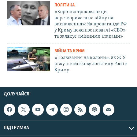
ПОЛІТИКА
«Короткострокова акція
перетворилася на війну на
виснаження»: Як пропаганда РФ
у Криму пояснює невдачі «СВО»
та залякує «мінними атаками»
ВІЙНА ТА КРИМ
«Полювання на колони». Як ЗСУ
ріжуть військову логістику Росії в
Криму
ДОЛУЧАЙСЯ!
ПІДТРИМКА