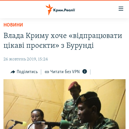
Доступність
посилання
Перейти
НОВИНИ
до
НОВИНИ
Влада Криму хоче «відпрацювати
основного
ВОДА.КРИМ
матеріалу
цікаві проєкти» з Бурунді
ВІДЕО ТА ФОТО
Перейти
до
26 жовтень 2019, 15:24
ПОЛІТИКА
основної
БЛОГИ
Поділитись
Читати без VPN
навігації
Перейти
ПОГЛЯД
до
ІНТЕРВ'Ю
пошуку
ВСЕ ЗА ДЕНЬ
СПЕЦПРОЕКТИ
ЯК ОБІЙТИ БЛОКУВАННЯ
ДЕПОРТАЦІЯ