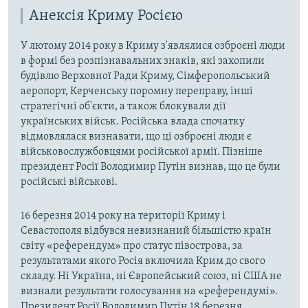
Анексія Криму Росією
У лютому 2014 року в Криму з'являлися озброєні люди
в формі без розпізнавальних знаків, які захопили
будівлю Верховної Ради Криму, Сімферопольський
аеропорт, Керченську поромну переправу, інші
стратегічні об'єкти, а також блокували дії
українських військ. Російська влада спочатку
відмовлялася визнавати, що ці озброєні люди є
військовослужбовцями російської армії. Пізніше
президент Росії Володимир Путін визнав, що це були
російські військові.
16 березня 2014 року на території Криму і
Севастополя відбувся невизнаний більшістю країн
світу «референдум» про статус півострова, за
результатами якого Росія включила Крим до свого
складу. Ні Україна, ні Європейський союз, ні США не
визнали результати голосування на «референдумі».
Президент Росії Володимир Путін 18 березня