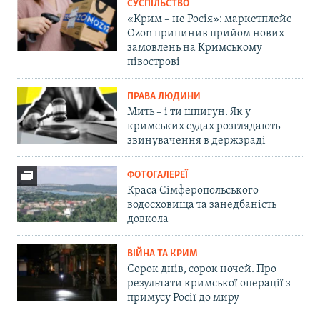
СУСПІЛЬСТВО
«Крим – не Росія»: маркетплейс
Ozon припинив прийом нових
замовлень на Кримському
півострові
ПРАВА ЛЮДИНИ
Мить – і ти шпигун. Як у
кримських судах розглядають
звинувачення в держзраді
ФОТОГАЛЕРЕЇ
Краса Сімферопольського
водосховища та занедбаність
довкола
ВІЙНА ТА КРИМ
Сорок днів, сорок ночей. Про
результати кримської операції з
примусу Росії до миру