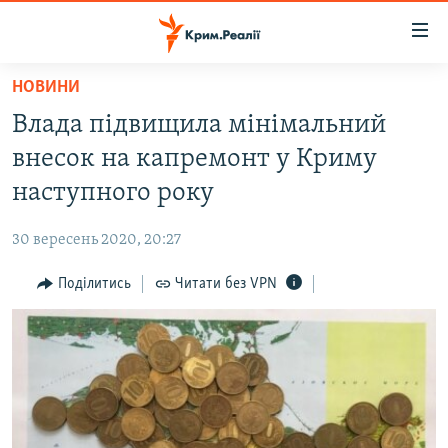
Доступність
посилання
Перейти
НОВИНИ
до
НОВИНИ
Влада підвищила мінімальний
основного
ВОДА.КРИМ
матеріалу
внесок на капремонт у Криму
ВІДЕО ТА ФОТО
Перейти
наступного року
до
ПОЛІТИКА
основної
30 вересень 2020, 20:27
БЛОГИ
навігації
Перейти
Поділитись
Читати без VPN
ПОГЛЯД
до
ІНТЕРВ'Ю
пошуку
ВСЕ ЗА ДЕНЬ
СПЕЦПРОЕКТИ
ЯК ОБІЙТИ БЛОКУВАННЯ
ДЕПОРТАЦІЯ