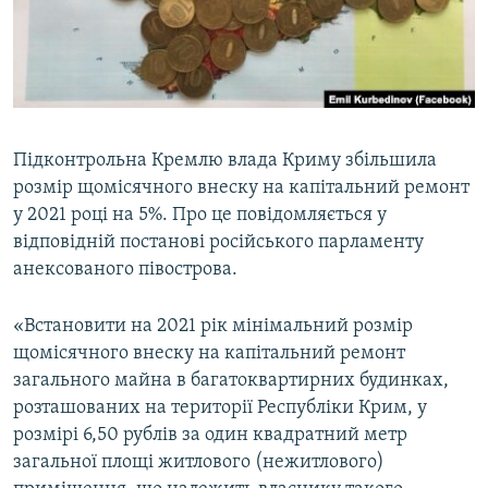
ВІДЕОУРОКИ «ELIFBE»
Русский
СВІДЧЕННЯ ОКУПАЦІЇ
Qırımtatar
УКРАЇНСЬКА ПРОБЛЕМА КРИМУ
ДОЛУЧАЙСЯ!
ІНФОГРАФІКА
Підконтрольна Кремлю влада Криму збільшила
розмір щомісячного внеску на капітальний ремонт
у 2021 році на 5%. Про це повідомляється у
Усі сайти RFE/RL
відповідній постанові російського парламенту
анексованого півострова.
«Встановити на 2021 рік мінімальний розмір
щомісячного внеску на капітальний ремонт
загального майна в багатоквартирних будинках,
розташованих на території Республіки Крим, у
розмірі 6,50 рублів за один квадратний метр
загальної площі житлового (нежитлового)