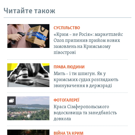
Читайте також
СУСПІЛЬСТВО
«Крим – не Росія»: маркетплейс
Ozon припинив прийом нових
замовлень на Кримському
півострові
ПРАВА ЛЮДИНИ
Мить – і ти шпигун. Як у
кримських судах розглядають
звинувачення в держзраді
ФОТОГАЛЕРЕЇ
Краса Сімферопольського
водосховища та занедбаність
довкола
ВІЙНА ТА КРИМ