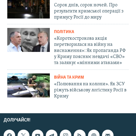
Сорок днів, сорок ночей. Про
результати кримської операції з
примусу Росії до миру
ПОЛІТИКА
«Короткострокова акція
перетворилася на війну на
виснаження»: Як пропаганда РФ
у Криму пояснює невдачі «СВО»
та залякує «мінними атаками»
ВІЙНА ТА КРИМ
«Полювання на колони». Як ЗСУ
ріжуть військову логістику Росії в
Криму
ДОЛУЧАЙСЯ!