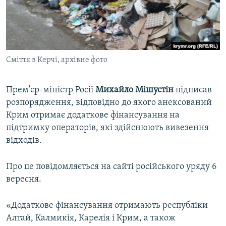
ВІДЕОУРОКИ «ELIFBE»
Русский
СВІДЧЕННЯ ОКУПАЦІЇ
Qırımtatar
УКРАЇНСЬКА ПРОБЛЕМА КРИМУ
Сміття в Керчі, архівне фото
ДОЛУЧАЙСЯ!
ІНФОГРАФІКА
Прем'єр-міністр Росії
Михайло Мішустін
підписав
розпорядження, відповідно до якого анексований
Усі сайти RFE/RL
Крим отримає додаткове фінансування на
підтримку операторів, які здійснюють вивезення
відходів.
Про це повідомляється на сайті російського уряду 6
вересня.
«Додаткове фінансування отримають республіки
Алтай, Калмикія, Карелія і Крим, а також