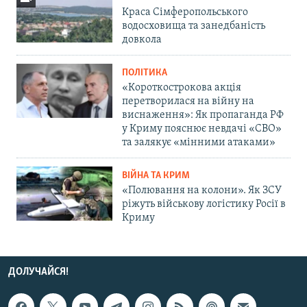
Краса Сімферопольського
водосховища та занедбаність
довкола
ПОЛІТИКА
«Короткострокова акція
перетворилася на війну на
виснаження»: Як пропаганда РФ
у Криму пояснює невдачі «СВО»
та залякує «мінними атаками»
ВІЙНА ТА КРИМ
«Полювання на колони». Як ЗСУ
ріжуть військову логістику Росії в
Криму
ДОЛУЧАЙСЯ!