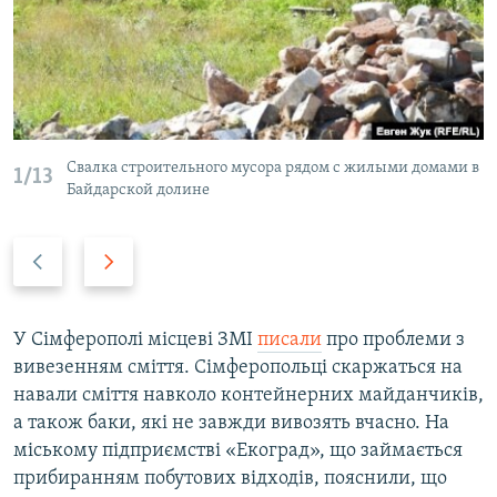
Свалка строительного мусора рядом с жилыми домами в
1/13
Байдарской долине
P
N
r
e
e
x
v
t
У Сімферополі місцеві ЗМІ
писали
про проблеми з
i
s
вивезенням сміття. Сімферопольці скаржаться на
o
l
навали сміття навколо контейнерних майданчиків,
u
i
а також баки, які не завжди вивозять вчасно. На
s
d
міському підприємстві «Екоград», що займається
s
e
прибиранням побутових відходів, пояснили, що