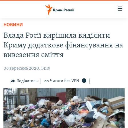
Доступність
посилання
Перейти
НОВИНИ
до
НОВИНИ
Влада Росії вирішила виділити
основного
ВОДА.КРИМ
матеріалу
Криму додаткове фінансування на
ВІДЕО ТА ФОТО
Перейти
вивезення сміття
до
ПОЛІТИКА
основної
06 вересень 2020, 14:19
БЛОГИ
навігації
Перейти
Поділитись
Читати без VPN
ПОГЛЯД
до
ІНТЕРВ'Ю
пошуку
ВСЕ ЗА ДЕНЬ
СПЕЦПРОЕКТИ
ЯК ОБІЙТИ БЛОКУВАННЯ
ДЕПОРТАЦІЯ