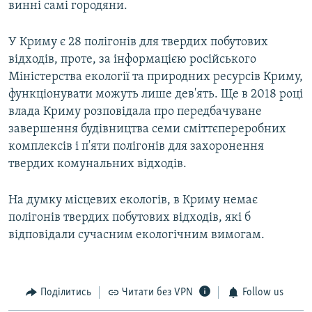
l
винні самі городяни.
i
d
У Криму є 28 полігонів для твердих побутових
e
відходів, проте, за інформацією російського
Міністерства екології та природних ресурсів Криму,
функціонувати можуть лише дев'ять. Ще в 2018 році
влада Криму розповідала про передбачуване
завершення будівництва семи сміттєпереробних
комплексів і п'яти полігонів для захоронення
твердих комунальних відходів.
На думку місцевих екологів, в Криму немає
полігонів твердих побутових відходів, які б
відповідали сучасним екологічним вимогам.
Поділитись
Читати без VPN
Follow us