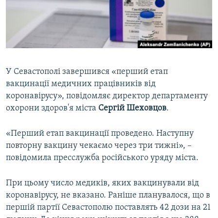
ВІДЕОУРОКИ «ELIFBE»
Русский
СВІДЧЕННЯ ОКУПАЦІЇ
Qırımtatar
УКРАЇНСЬКА ПРОБЛЕМА КРИМУ
ДОЛУЧАЙСЯ!
ІНФОГРАФІКА
У Севастополі завершився «перший етап
вакцинації медичних працівників від
коронавірусу», повідомляє директор департаменту
Усі сайти RFE/RL
охорони здоров'я міста
Сергій Шеховцов
.
«Перший етап вакцинації проведено. Наступну
повторну вакцину чекаємо через три тижні», –
повідомила пресслужба російського уряду міста.
При цьому число медиків, яких вакцинували від
коронавірусу, не вказано. Раніше планувалося, що в
першій партії Севастополю поставлять 42 дози на 21