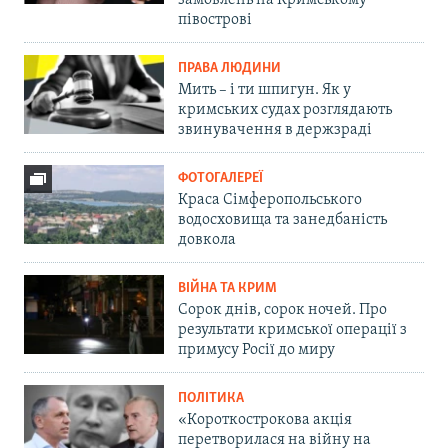
замовлень на Кримському
півострові
ПРАВА ЛЮДИНИ
Мить – і ти шпигун. Як у
кримських судах розглядають
звинувачення в держзраді
ФОТОГАЛЕРЕЇ
Краса Сімферопольського
водосховища та занедбаність
довкола
ВІЙНА ТА КРИМ
Сорок днів, сорок ночей. Про
результати кримської операції з
примусу Росії до миру
ПОЛІТИКА
«Короткострокова акція
перетворилася на війну на