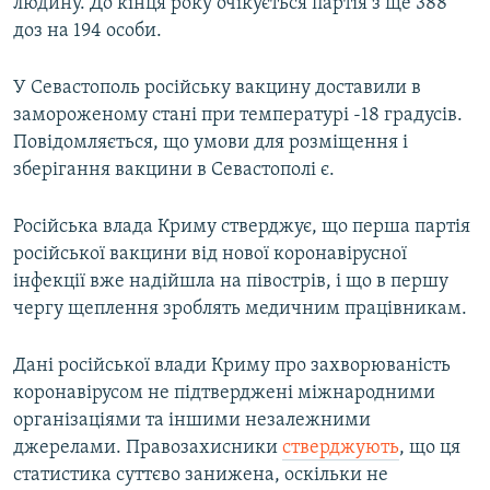
людину. До кінця року очікується партія з ще 388
доз на 194 особи.
У Севастополь російську вакцину доставили в
замороженому стані при температурі -18 градусів.
Повідомляється, що умови для розміщення і
зберігання вакцини в Севастополі є.
Російська влада Криму стверджує, що перша партія
російської вакцини від нової коронавірусної
інфекції вже надійшла на півострів, і що в першу
чергу щеплення зроблять медичним працівникам.
Дані російської влади Криму про захворюваність
коронавірусом не підтверджені міжнародними
організаціями та іншими незалежними
джерелами. Правозахисники
стверджують
, що ця
статистика суттєво занижена, оскільки не