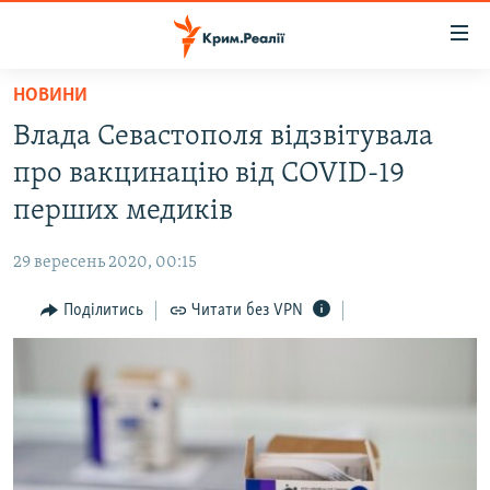
Доступність
посилання
Перейти
НОВИНИ
до
НОВИНИ
Влада Севастополя відзвітувала
основного
ВОДА.КРИМ
матеріалу
про вакцинацію від COVID-19
ВІДЕО ТА ФОТО
Перейти
перших медиків
до
ПОЛІТИКА
основної
29 вересень 2020, 00:15
БЛОГИ
навігації
Перейти
Поділитись
Читати без VPN
ПОГЛЯД
до
ІНТЕРВ'Ю
пошуку
ВСЕ ЗА ДЕНЬ
СПЕЦПРОЕКТИ
ЯК ОБІЙТИ БЛОКУВАННЯ
ДЕПОРТАЦІЯ