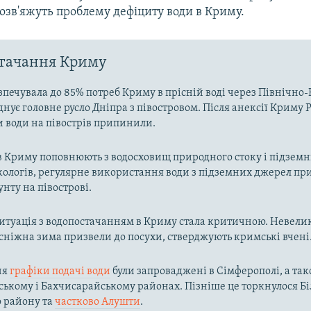
озв'яжуть проблему дефіциту води в Криму.
стачання Криму
зпечувала до 85% потреб Криму в прісній воді через Північн
днує головне русло Дніпра з півостровом. Після анексії Криму Р
и води на півострів припинили.
в Криму поповнюють з водосховищ природного стоку і підзем
кологів, регулярне використання води з підземних джерел пр
унту на півострові.
ситуація з водопостачанням в Криму стала критичною. Невелик
осніжна зима призвели до посухи, стверджують кримські вчені
ня
графіки подачі води
були запроваджені в Сімферополі, а так
ькому і Бахчисарайському районах. Пізніше це торкнулося Біл
о району та
частково Алушти
.