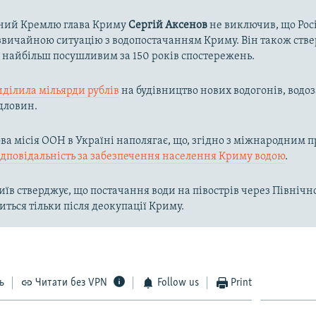
ний Кремлю глава Криму
Сергій Аксенов
не виключив, що Рос
вичайною ситуацію з водопостачанням Криму. Він також ств
в найбільш посушливим за 150 років спостережень.
иділила мільярди рублів
на будівництво нових водогонів, водоз
дловин.
а місія ООН в Україні наполягає, що, згідно з міжнародним п
ідповідальність за забезпечення населення Криму водою
.
їв стверджує, що постачання води на півострів через Півні
иться тільки після деокупації Криму.
ь
Читати без VPN
Follow us
Print