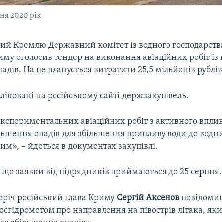
ня 2020 рік
ий Кремлю Державний комітет із водного господарств
иму оголосив тендер на виконання авіаційних робіт із
адів. На це планується витратити 25,5 мільйонів рублів
бліковані на російському сайті держзакупівель.
кспериментальних авіаційних робіт з активного вплив
ьшення опадів для збільшення припливу води до водни
им», – йдеться в документах закупівлі.
 що заявки від підрядників приймаються до 25 серпня.
горіч російський глава Криму
Сергій Аксенов
повідомив
осгідрометом про направлення на півострів літака, як