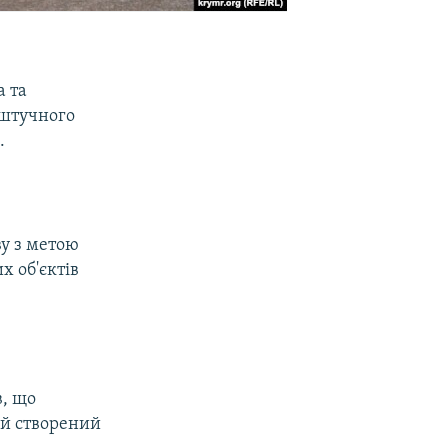
а та
 штучного
.
у з метою
х об'єктів
, що
ий створений