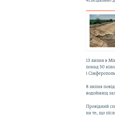
«спеціально д
13 липня в Мі
понад 50 кіло
і Сімферопол
8 липня повід
водоймищ зал
Провідний сп
на те, що післ