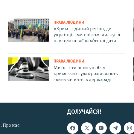
ПРАВА ЛЮДИНИ
«Крим – єдиний регіон, де
українці – меншість»: дискусія
навколо нової пам'ятної дати
ПРАВА ЛЮДИНИ
Мить – і ти шпигун. Як у
кримських судах розглядають
звинувачення в держзраді
ДОЛУЧАЙСЯ!
. Про нас