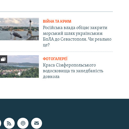
ВІЙНА ТА КРИМ
Російська влада обіцяє закрити
морський шлях українським
БпЛА до Севастополя. Чи реально
це?
ФОТОГАЛЕРЕЇ
Краса Сімферопольського
водосховища та занедбаність
довкола