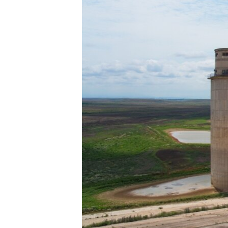
ВІДЕОУРОКИ «ELIFBE»
СВІДЧЕННЯ ОКУПАЦІЇ
УКРАЇНСЬКА ПРОБЛЕМА КРИМУ
ІНФОГРАФІКА