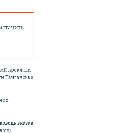
вистачить
рмії проклали
ати Тайганське
жчих
ковець
вказав
 дощі