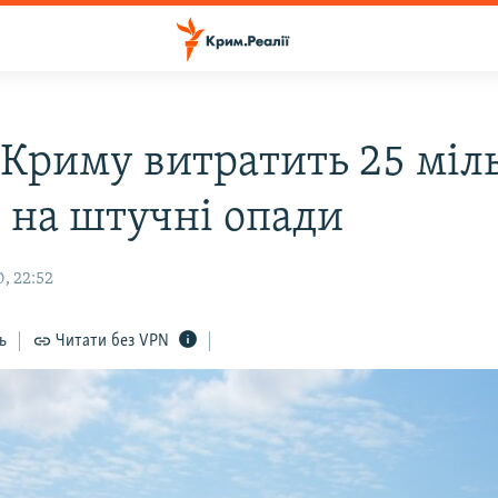
 Криму витратить 25 міл
в на штучні опади
, 22:52
ь
Читати без VPN