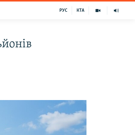
РУС
КТА
ьйонів