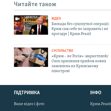
Читайте також
ВІДЕО
Блокада без сухопутної операції:
Крим сам себе не заправить і не
прогодує | Крим.Реалії
СУСПІЛЬСТВО
«Крим – не Росія»: маркетплейс
Ozon припинив прийом нових
замовлень на Кримському
півострові
Русский
ПІДТРИМКА
ІНФО
Qırımtatar
Ваше відео і фото
Крим.Реалії
ДОЛУЧАЙСЯ!