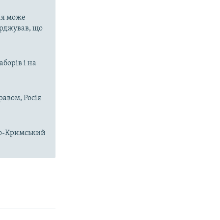
ія може
ерджував, що
аборів і на
равом, Росія
чно-Кримський