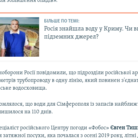
ля збільшення опадів».
БІЛЬШЕ ПО ТЕМІ:
Росія знайшла воду у Криму. Чи 
підземних джерел?
ноборони Росії повідомили, що підрозділи російської а
метрів трубопроводу в одну лінію, який повинен з'єдн
ьське водосховища.
омлялося, що води для Сімферополя із запасів найбли
ишилося на 110 днів.
еціаліст російського Центру погоди «Фобос»
Євген Тиш
я затяжної посухи, яка почалася з осені 2019 року, літні