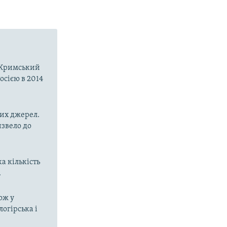
о-Кримський
осією в 2014
них джерел.
извело до
а кількість
.
ож у
огірська і