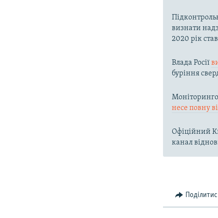
Підконтроль
визнати надз
2020 рік ста
Влада Росії
в
буріння свер
Моніторингов
несе повну в
Офіційний Ки
канал віднов
Поділитис