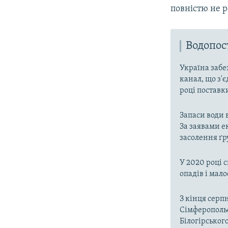
повністю не р
Водопо
Україна забе
канал, що з'є
році поставк
Запаси води 
За заявами е
засолення ґр
У 2020 році 
опадів і мал
З кінця серп
Сімферопольс
Білогірськог