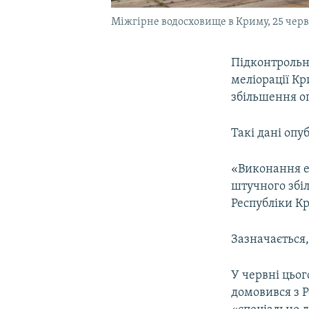
Міжгірне водосховище в Криму, 25 черв
Підконтрольн
меліорації Кр
збільшення оп
Такі дані опу
«Виконання е
штучного збіл
Республіки Кр
Зазначається,
У червні цьо
домовився з Р