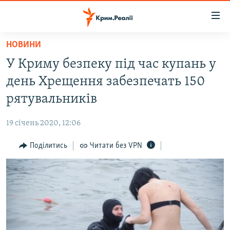
Доступність
посилання
Перейти
НОВИНИ
до
НОВИНИ
У Криму безпеку під час купань у
основного
ВОДА.КРИМ
матеріалу
день Хрещення забезпечать 150
ВІДЕО ТА ФОТО
Перейти
рятувальників
до
ПОЛІТИКА
основної
19 січень 2020, 12:06
БЛОГИ
навігації
Перейти
Поділитись
Читати без VPN
ПОГЛЯД
до
ІНТЕРВ'Ю
пошуку
ВСЕ ЗА ДЕНЬ
СПЕЦПРОЕКТИ
ЯК ОБІЙТИ БЛОКУВАННЯ
ДЕПОРТАЦІЯ