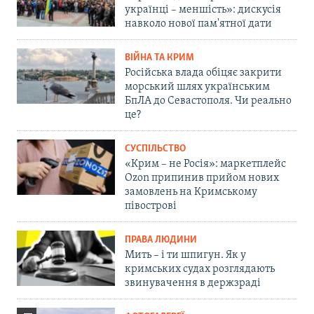
українці – меншість»: дискусія
навколо нової пам'ятної дати
ВІЙНА ТА КРИМ
Російська влада обіцяє закрити
морський шлях українським
БпЛА до Севастополя. Чи реально
це?
СУСПІЛЬСТВО
«Крим – не Росія»: маркетплейс
Ozon припинив прийом нових
замовлень на Кримському
півострові
ПРАВА ЛЮДИНИ
Мить – і ти шпигун. Як у
кримських судах розглядають
звинувачення в держзраді