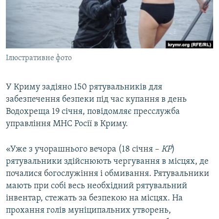
ВІДЕОУРОКИ «ELIFBE»
Русский
СВІДЧЕННЯ ОКУПАЦІЇ
Qırımtatar
УКРАЇНСЬКА ПРОБЛЕМА КРИМУ
Ілюстративне фото
ДОЛУЧАЙСЯ!
ІНФОГРАФІКА
У Криму задіяно 150 рятувальників для
забезпечення безпеки під час купання в день
Усі сайти RFE/RL
Водохреща 19 січня, повідомляє пресслужба
управління МНС Росії в Криму.
«Уже з учорашнього вечора (18 січня –
КР
)
рятувальники здійснюють чергування в місцях, де
почалися богослужіння і обмивання. Рятувальники
мають при собі весь необхідний рятувальний
інвентар, стежать за безпекою на місцях. На
прохання голів муніципальних утворень,