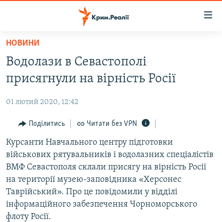
Доступність
посилання
Перейти
НОВИНИ
до
НОВИНИ
Водолази в Севастополі
основного
ВОДА.КРИМ
матеріалу
присягнули на вірність Росії
ВІДЕО ТА ФОТО
Перейти
до
01 лютий 2020, 12:42
ПОЛІТИКА
основної
БЛОГИ
Поділитись
Читати без VPN
навігації
Перейти
ПОГЛЯД
Курсанти Навчального центру підготовки
до
військових рятувальників і водолазних спеціалістів
ІНТЕРВ'Ю
пошуку
ВМФ Севастополя склали присягу на вірність Росії
ВСЕ ЗА ДЕНЬ
на території музею-заповідника «Херсонес
Таврійський». Про це повідомили у відділі
СПЕЦПРОЕКТИ
інформаційного забезпечення Чорноморського
ЯК ОБІЙТИ БЛОКУВАННЯ
ДЕПОРТАЦІЯ
флоту Росії.