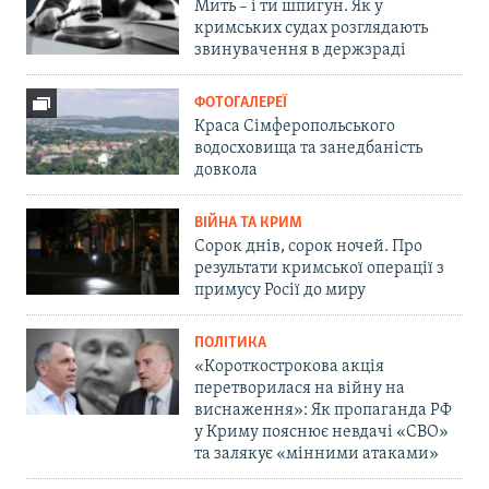
Мить – і ти шпигун. Як у
кримських судах розглядають
звинувачення в держзраді
ФОТОГАЛЕРЕЇ
Краса Сімферопольського
водосховища та занедбаність
довкола
ВІЙНА ТА КРИМ
Сорок днів, сорок ночей. Про
результати кримської операції з
примусу Росії до миру
ПОЛІТИКА
«Короткострокова акція
перетворилася на війну на
виснаження»: Як пропаганда РФ
у Криму пояснює невдачі «СВО»
та залякує «мінними атаками»