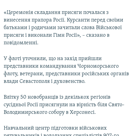
ВІДЕОУРОКИ «ELIFBE»
Русский
«Церемонія складання присяги почалася з
СВІДЧЕННЯ ОКУПАЦІЇ
винесення прапора Росії. Курсанти перед своїми
Qırımtatar
батьками і родичами зачитали слова Військової
УКРАЇНСЬКА ПРОБЛЕМА КРИМУ
присяги і виконали Гімн Росії», – сказано в
ДОЛУЧАЙСЯ!
ІНФОГРАФІКА
повідомленні.
У флоті уточнили, що на захід прийшли
представники командування Чорноморського
Усі сайти RFE/RL
флоту, ветерани, представники російських органів
влади Севастополя і духовенство.
Влітку 50 новобранців із декількох регіонів
сусідньої Росії присягнули на вірність біля Свято-
Володимирського собору в Херсонесі.
Навчальний центр підготовки військових
рятувальників і водолазних спеціалістів 907-го