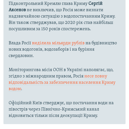
Підконтрольний Кремлю глава Криму
Сергій
Аксенов
не виключив, що Росія може визнати
надзвичайною ситуацію з водопостачанням Криму.
Він також стверджував, що 2020 рік став найбільш
посушливим за 150 років спостережень.
Влада Росії
виділила мільярди рублів
на будівництво
нових водогонів, водозаборів і на буріння
свердловин.
Моніторингова місія ООН в Україні наполягає, що,
згідно з міжнародним правом, Росія
несе повну
відповідальність за забезпечення населення Криму
водою
.
Офіційний Київ стверджує, що постачання води на
півострів через Північно-Кримський канал
відновиться тільки після деокупації Криму.