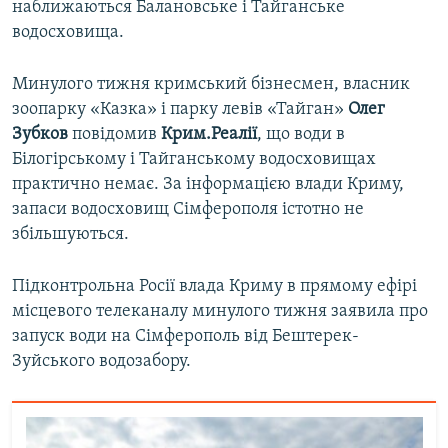
наближаються Балановське і Тайганське
водосховища.
Минулого тижня кримський бізнесмен, власник
зоопарку «Казка» і парку левів «Тайган»
Олег
Зубков
повідомив
Крим.Реалії
, що води в
Білогірському і Тайганському водосховищах
практично немає. За інформацією влади Криму,
запаси водосховищ Сімферополя істотно не
збільшуються.
Підконтрольна Росії влада Криму в прямому ефірі
місцевого телеканалу минулого тижня заявила про
запуск води на Сімферополь від Бештерек-
Зуйського водозабору.