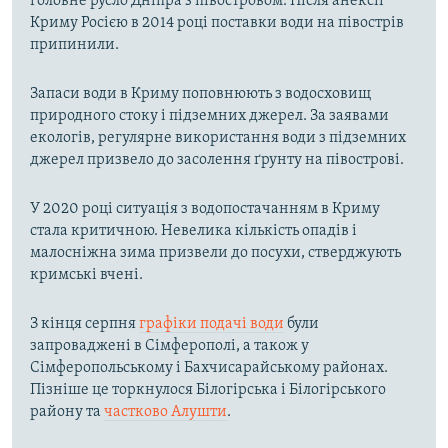
головне русло Дніпра з півостровом. Після анексії
Криму Росією в 2014 році поставки води на півострів
припинили.
Запаси води в Криму поповнюють з водосховищ
природного стоку і підземних джерел. За заявами
екологів, регулярне використання води з підземних
джерел призвело до засолення ґрунту на півострові.
У 2020 році ситуація з водопостачанням в Криму
стала критичною. Невелика кількість опадів і
малосніжна зима призвели до посухи, стверджують
кримські вчені.
З кінця серпня
графіки подачі води
були
запроваджені в Сімферополі, а також у
Сімферопольському і Бахчисарайському районах.
Пізніше це торкнулося Білогірська і Білогірського
району та
частково Алушти
.