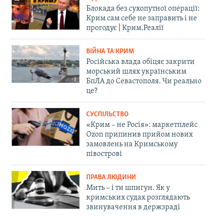
Блокада без сухопутної операції:
Крим сам себе не заправить і не
прогодує | Крим.Реалії
ВІЙНА ТА КРИМ
Російська влада обіцяє закрити
морський шлях українським
БпЛА до Севастополя. Чи реально
це?
СУСПІЛЬСТВО
«Крим – не Росія»: маркетплейс
Ozon припинив прийом нових
замовлень на Кримському
півострові
ПРАВА ЛЮДИНИ
Мить – і ти шпигун. Як у
кримських судах розглядають
звинувачення в держзраді