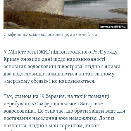
ВІДЕОУРОКИ «ELIFBE»
Русский
СВІДЧЕННЯ ОКУПАЦІЇ
Qırımtatar
УКРАЇНСЬКА ПРОБЛЕМА КРИМУ
Сімферопольське водосховище, архівне фото
ДОЛУЧАЙСЯ!
ІНФОГРАФІКА
У Міністерстві ЖКГ підконтрольного Росії уряду
Криму оновили дані щодо наповнюваності
Усі сайти RFE/RL
основних водосховищ півострова, згідно з якими
два водосховища залишаються на так званому
«мертвому обсязі» і не наповнюються.
Так, станом на 19 березня, на такій позначці
перебувають Сімферопольське і Загірське
водосховища. Це означає, що брати звідти воду для
постачання населення вже неможливо. До цієї
позначки, згідно з моніторингом, також