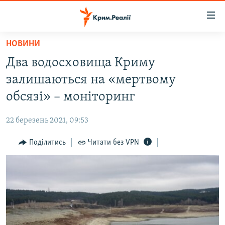
Доступність
посилання
Перейти
НОВИНИ
до
НОВИНИ
Два водосховища Криму
основного
ВОДА.КРИМ
матеріалу
залишаються на «мертвому
ВІДЕО ТА ФОТО
Перейти
обсязі» – моніторинг
до
ПОЛІТИКА
основної
22 березень 2021, 09:53
БЛОГИ
навігації
Перейти
Поділитись
Читати без VPN
ПОГЛЯД
до
ІНТЕРВ'Ю
пошуку
ВСЕ ЗА ДЕНЬ
СПЕЦПРОЕКТИ
ЯК ОБІЙТИ БЛОКУВАННЯ
ДЕПОРТАЦІЯ