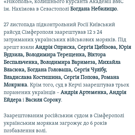
«Нікополь», колишнього курсанта Академії ВМС
ім. Нахімова в Севастополі
Богдана Небилицю
.
27 листопада підконтрольний Росії Київський
райсуд Сімферополя заарештував 12 з 24
затриманих українських військових моряків. Під
арешт взяли
Андрія Оприска, Сергія Цибізова, Юрія
Будзила, Володимира Терещенка, Віктора
Беспальченка, Володимира Варимеза, Михайла
Власюка, Богдана Головаша, Сергія Чулібу,
Владислава Костишина, Сергія Попова, Романа
Мокрюка
. Крім того, суд в Керчі заарештував трьох
поранених українців –
Андрія Артеменка, Андрія
Ейдера
і
Василя Сороку
.
Заарештованим російським судом в Сімферополі
українським морякам загрожує до 6 років
позбавлення волі.