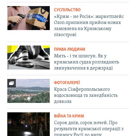
СУСПІЛЬСТВО
«Крим – не Росія»: маркетплейс
Ozon припинив прийом нових
замовлень на Кримському
півострові
ПРАВА ЛЮДИНИ
Мить – і ти шпигун. Як у
кримських судах розглядають
звинувачення в держзраді
ФОТОГАЛЕРЕЇ
Краса Сімферопольського
водосховища та занедбаність
довкола
ВІЙНА ТА КРИМ
Сорок днів, сорок ночей. Про
результати кримської операції з
примусу Росії до миру