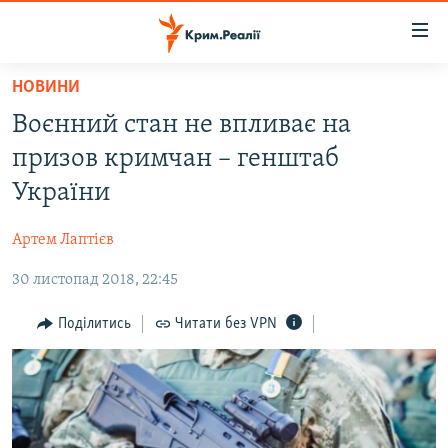
Доступність
посилання
Перейти
НОВИНИ
до
НОВИНИ
Воєнний стан не впливає на
основного
ВОДА.КРИМ
матеріалу
призов кримчан – генштаб
ВІДЕО ТА ФОТО
Перейти
України
до
ПОЛІТИКА
основної
Артем Лаптієв
БЛОГИ
навігації
Перейти
30 листопад 2018, 22:45
ПОГЛЯД
до
ІНТЕРВ'Ю
Поділитись
Читати без VPN
пошуку
ВСЕ ЗА ДЕНЬ
СПЕЦПРОЕКТИ
ЯК ОБІЙТИ БЛОКУВАННЯ
ДЕПОРТАЦІЯ