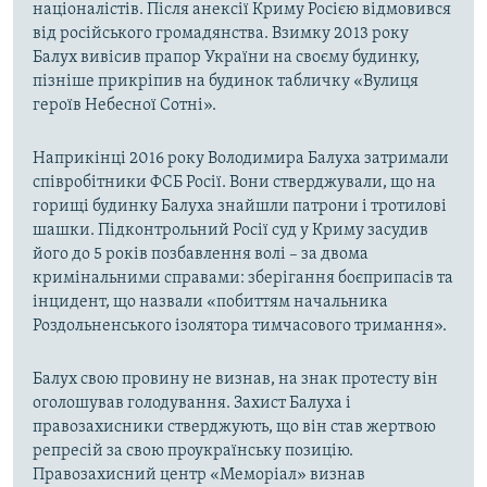
націоналістів. Після анексії Криму Росією відмовився
від російського громадянства. Взимку 2013 року
Балух вивісив прапор України на своєму будинку,
пізніше прикріпив на будинок табличку «Вулиця
героїв Небесної Сотні».
Наприкінці 2016 року Володимира Балуха затримали
співробітники ФСБ Росії. Вони стверджували, що на
горищі будинку Балуха знайшли патрони і тротилові
шашки. Підконтрольний Росії суд у Криму засудив
його до 5 років позбавлення волі – за двома
кримінальними справами: зберігання боєприпасів та
інцидент, що назвали «побиттям начальника
Роздольненського ізолятора тимчасового тримання».
Балух свою провину не визнав, на знак протесту він
оголошував голодування. Захист Балуха і
правозахисники стверджують, що він став жертвою
репресій за свою проукраїнську позицію.
Правозахисний центр «Меморіал» визнав