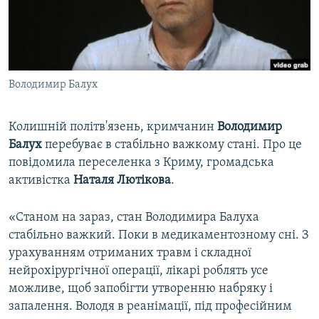
ВІДЕОУРОКИ «ELIFBE»
Русский
СВІДЧЕННЯ ОКУПАЦІЇ
Qırımtatar
УКРАЇНСЬКА ПРОБЛЕМА КРИМУ
Володимир Балух
ДОЛУЧАЙСЯ!
ІНФОГРАФІКА
Колишній політв'язень, кримчанин
Володимир
Балух
перебуває в стабільно важкому стані. Про це
Усі сайти RFE/RL
повідомила переселенка з Криму, громадська
активістка
Наталя Лютікова
.
«Станом на зараз, стан Володимира Балуха
стабільно важкий. Поки в медикаментозному сні. З
урахуванням отриманих травм і складної
нейрохірургічної операції, лікарі роблять усе
можливе, щоб запобігти утворенню набряку і
запалення. Володя в реанімації, під професійним