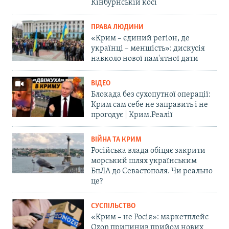
Кінбурнській косі
ПРАВА ЛЮДИНИ
«Крим – єдиний регіон, де
українці – меншість»: дискусія
навколо нової пам'ятної дати
ВІДЕО
Блокада без сухопутної операції:
Крим сам себе не заправить і не
прогодує | Крим.Реалії
ВІЙНА ТА КРИМ
Російська влада обіцяє закрити
морський шлях українським
БпЛА до Севастополя. Чи реально
це?
СУСПІЛЬСТВО
«Крим – не Росія»: маркетплейс
Ozon припинив прийом нових