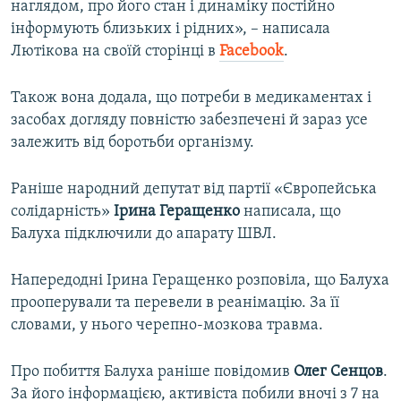
наглядом, про його стан і динаміку постійно
інформують близьких і рідних», – написала
Лютікова на своїй сторінці в
Facebook
.
Також вона додала, що потреби в медикаментах і
засобах догляду повністю забезпечені й зараз усе
залежить від боротьби організму.
Раніше народний депутат від партії «Європейська
солідарність»
Ірина Геращенко
написала, що
Балуха підключили до апарату ШВЛ.
Напередодні Ірина Геращенко розповіла, що Балуха
прооперували та перевели в реанімацію. За її
словами, у нього черепно-мозкова травма.
Про побиття Балуха раніше повідомив
Олег Сенцов
.
За його інформацією, активіста побили вночі з 7 на