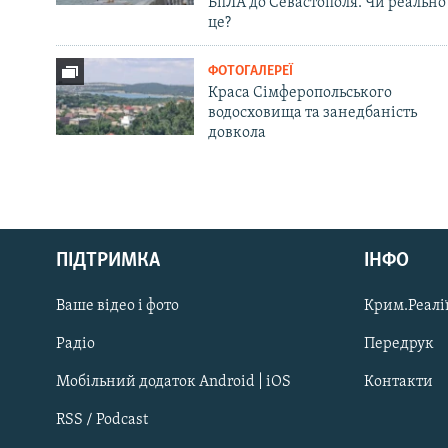
БпЛА до Севастополя. Чи реально
це?
ФОТОГАЛЕРЕЇ
Краса Сімферопольського
водосховища та занедбаність
довкола
Русский
ПІДТРИМКА
ІНФО
Qırımtatar
Ваше відео і фото
Крим.Реалії
ДОЛУЧАЙСЯ!
Радіо
Передрук
Мобільний додаток Android | iOS
Контакти
RSS / Podcast