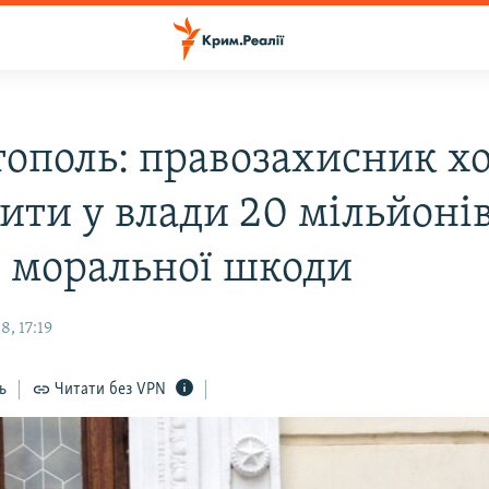
тополь: правозахисник х
дити у влади 20 мільйоні
в моральної шкоди
, 17:19
ь
Читати без VPN