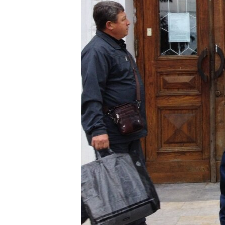
ВІДЕОУРОКИ «ELIFBE»
СВІДЧЕННЯ ОКУПАЦІЇ
УКРАЇНСЬКА ПРОБЛЕМА КРИМУ
ІНФОГРАФІКА