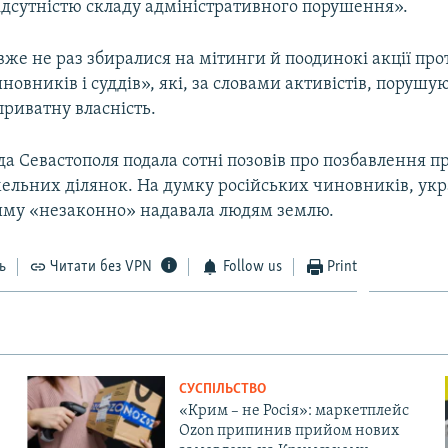
ідсутністю складу адміністративного порушення».
вже не раз збиралися на мітинги й поодинокі акції про
новників і суддів», які, за словами активістів, порушу
риватну власність.
да Севастополя подала сотні позовів про позбавлення п
мельних ділянок. На думку російських чиновників, укр
риму «незаконно» надавала людям землю.
ь
Читати без VPN
Follow us
Print
СУСПІЛЬСТВО
«Крим – не Росія»: маркетплейс
Ozon припинив прийом нових