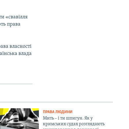
ти «свавілля
ють права
рава власності
аїнська влада
ПРАВА ЛЮДИНИ
Мить – і ти шпигун. Як у
кримських судах розглядають