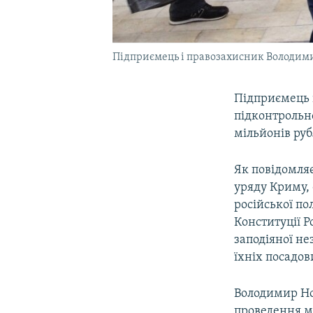
Підприємець і правозахисник Володимир
Підприємець 
підконтрольно
мільйонів руб
Як повідомля
уряду Криму,
російської по
Конституції 
заподіяної не
їхніх посадов
Володимир Но
проведення мі