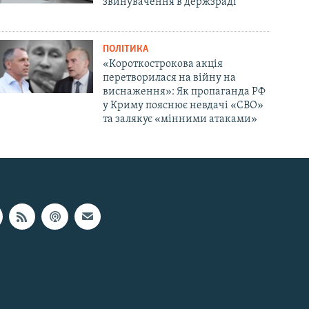
звинувачення в держзраді
ПОЛІТИКА
«Короткострокова акція
перетворилася на війну на
виснаження»: Як пропаганда РФ
у Криму пояснює невдачі «СВО»
та залякує «мінними атаками»