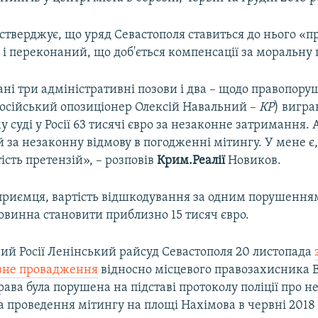
тверджує, що уряд Севастополя ставиться до нього «п
і переконаний, що доб'ється компенсації за моральну 
ні три адміністративні позови і два – щодо правопору
осійський опозиціонер Олексій Навальний –
КР
) вигра
 суді у Росії 63 тисячі євро за незаконне затримання. 
й за незаконну відмову в погодженні мітингу. У мене є
ість претензій», – розповів
Крим.Реалії
Новиков.
приємця, вартість відшкодування за одним порушення
повинна становити приблизно 15 тисяч євро.
ий Росії Ленінський райсуд Севастополя 20 листопада
вне провадження
відносно місцевого правозахисника
ава була порушена на підставі протоколу поліції про 
а проведення мітингу на площі Нахімова в червні 2018 