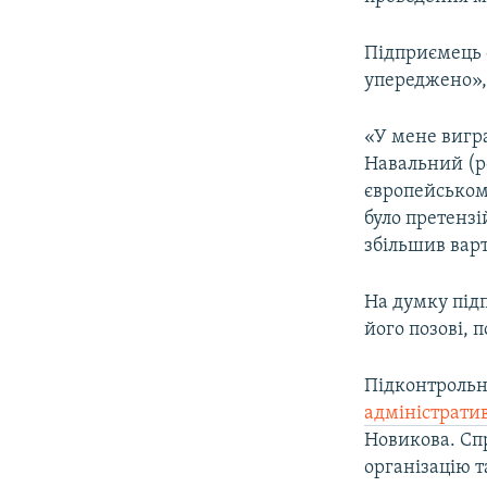
Підприємець с
упереджено», 
«У мене вигра
Навальний (р
європейському
було претензі
збільшив варт
На думку під
його позові, 
Підконтрольн
адміністрати
Новикова. Спр
організацію т