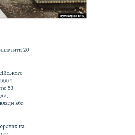
виплатити 20
.
осійського
ідділ
ттю 53
оди,
 влади або
боронах на
оку.