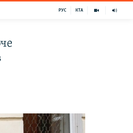
РУС
КТА
оче
в