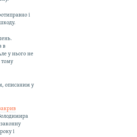
ротиправно і
шкоду.
шень.
в в
Але у нього не
, тому
м, описаним у
закрив
 Володимира
незаконну
року і