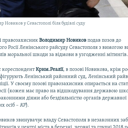
 Новиков у Севастополі біля будівлі суду
і правозахисник
Володимир Новиков
подав позов до
го Росії Ленінського райсуду Севастополя з вимогою 
лів моральної шкоди за відмови в узгодженні мітингів
є кореспондент
Крим.Реалії
, в позові Новикова, крім р
 фігурують Ленінський районний суд, Ленінський райв
ліції. У своєму позові правозахисник опирається на ста
Росії (кожен має право на відшкодування державою шк
законними діями або бездіяльністю органів державної
их осіб –
КР
).
виков звинувачує владу Севастополя в незаконних за
тингів у центрі міста в березні, червні та грудні 2018 р