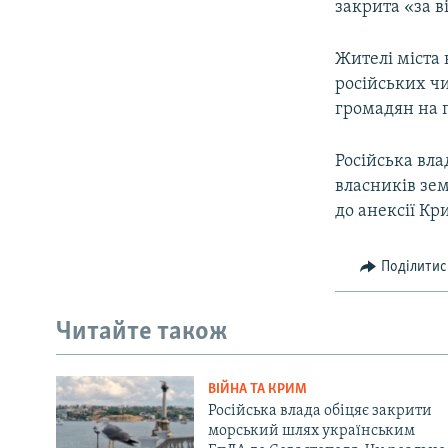
закрита «за в
Жителі міста 
російських чи
громадян на п
Російська вла
власників зе
до анексії К
Поділитис
Читайте також
ВІЙНА ТА КРИМ
Російська влада обіцяє закрити
морський шлях українським