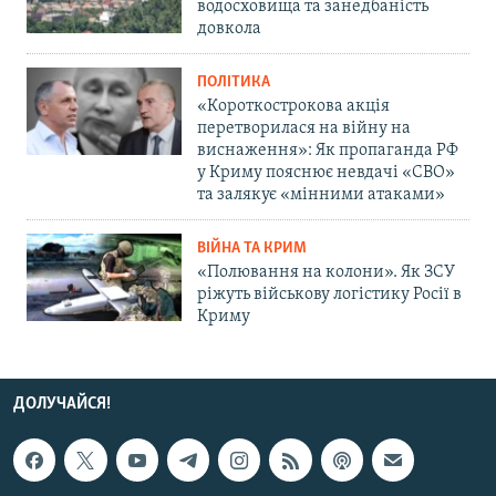
водосховища та занедбаність
довкола
ПОЛІТИКА
«Короткострокова акція
перетворилася на війну на
виснаження»: Як пропаганда РФ
у Криму пояснює невдачі «СВО»
та залякує «мінними атаками»
ВІЙНА ТА КРИМ
«Полювання на колони». Як ЗСУ
ріжуть військову логістику Росії в
Криму
ДОЛУЧАЙСЯ!