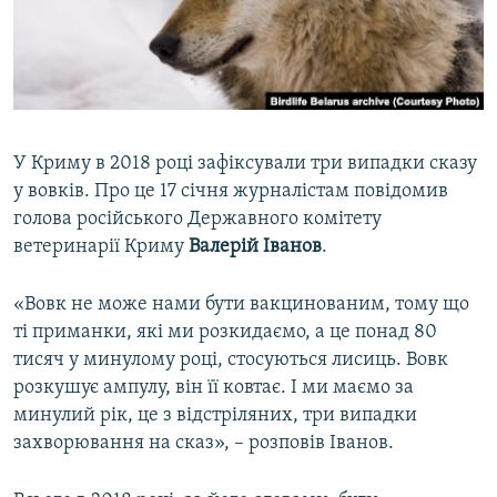
ВІДЕОУРОКИ «ELIFBE»
Русский
СВІДЧЕННЯ ОКУПАЦІЇ
Qırımtatar
УКРАЇНСЬКА ПРОБЛЕМА КРИМУ
ДОЛУЧАЙСЯ!
ІНФОГРАФІКА
У Криму в 2018 році зафіксували три випадки сказу
у вовків. Про це 17 січня журналістам повідомив
голова російського Державного комітету
Усі сайти RFE/RL
ветеринарії Криму
Валерій Іванов
.
«Вовк не може нами бути вакцинованим, тому що
ті приманки, які ми розкидаємо, а це понад 80
тисяч у минулому році, стосуються лисиць. Вовк
розкушує ампулу, він її ковтає. І ми маємо за
минулий рік, це з відстріляних, три випадки
захворювання на сказ», – розповів Іванов.