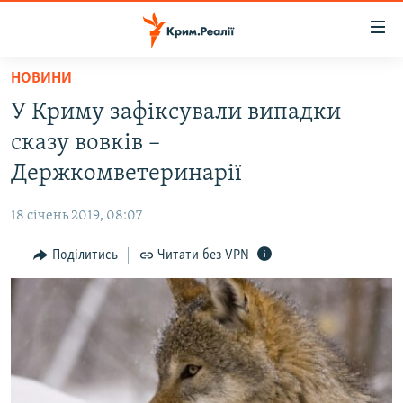
Доступність
посилання
Перейти
НОВИНИ
до
НОВИНИ
У Криму зафіксували випадки
основного
ВОДА.КРИМ
матеріалу
сказу вовків –
ВІДЕО ТА ФОТО
Перейти
Держкомветеринарії
до
ПОЛІТИКА
основної
18 січень 2019, 08:07
БЛОГИ
навігації
Перейти
Поділитись
Читати без VPN
ПОГЛЯД
до
ІНТЕРВ'Ю
пошуку
ВСЕ ЗА ДЕНЬ
СПЕЦПРОЕКТИ
ЯК ОБІЙТИ БЛОКУВАННЯ
ДЕПОРТАЦІЯ