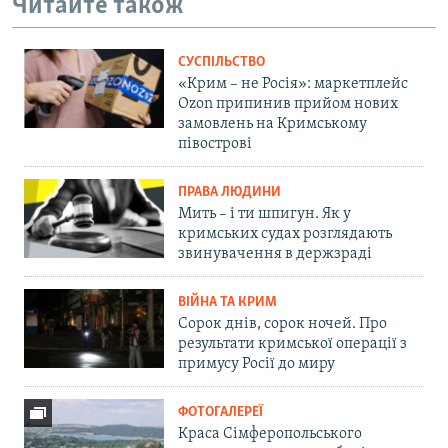
Читайте також
СУСПІЛЬСТВО
«Крим – не Росія»: маркетплейс
Ozon припинив прийом нових
замовлень на Кримському
півострові
ПРАВА ЛЮДИНИ
Мить – і ти шпигун. Як у
кримських судах розглядають
звинувачення в держзраді
ВІЙНА ТА КРИМ
Сорок днів, сорок ночей. Про
результати кримської операції з
примусу Росії до миру
ФОТОГАЛЕРЕЇ
Краса Сімферопольського