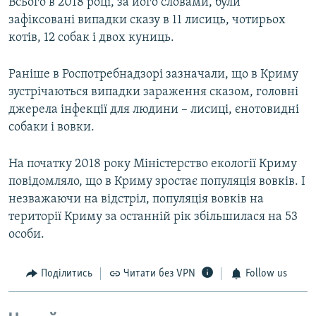
Всього в 2018 році, за його словами, були
зафіксовані випадки сказу в 11 лисиць, чотирьох
котів, 12 собак і двох куниць.
Раніше в Роспотребнадзорі зазначали, що в Криму
зустрічаються випадки зараження сказом, головні
джерела інфекції для людини – лисиці, єнотовидні
собаки і вовки.
На початку 2018 року Міністерство екології Криму
повідомляло, що в Криму зростає популяція вовків. І
незважаючи на відстріл, популяція вовків на
території Криму за останній рік збільшилася на 53
особи.
Поділитись
Читати без VPN
Follow us