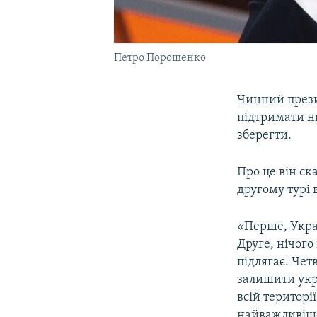
Петро Порошенко
Чинний през
підтримати н
зберегти.
Про це він ск
другому турі 
«Перше, Украї
Друге, нічого
підлягає. Чет
залишити укр
всій територі
найважливіше,