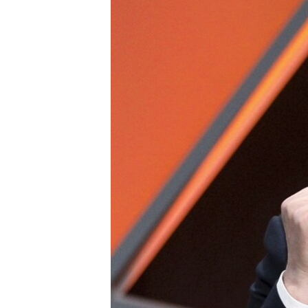
ВІДЕОУРОКИ «ELIFBE»
СВІДЧЕННЯ ОКУПАЦІЇ
УКРАЇНСЬКА ПРОБЛЕМА КРИМУ
ІНФОГРАФІКА