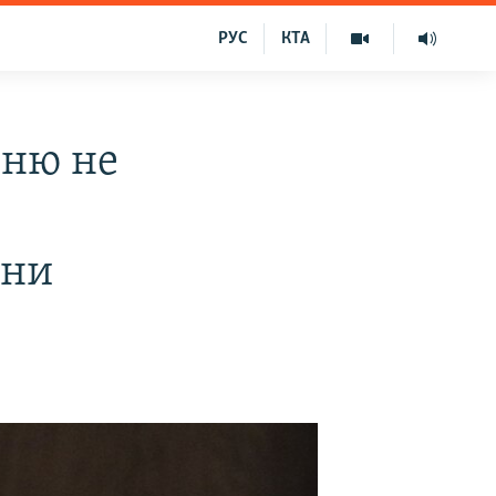
РУС
КТА
нню не
їни