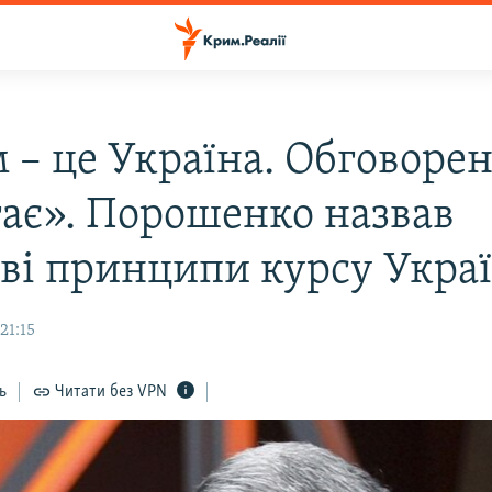
 – це Україна. Обговоре
гає». Порошенко назвав
ві принципи курсу Укра
21:15
ь
Читати без VPN