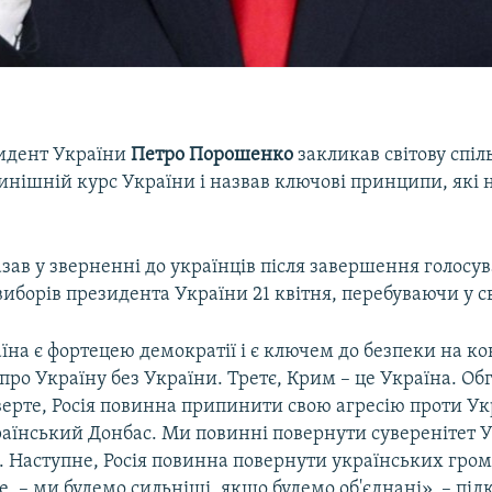
идент України
Петро
Порошенко
закликав світову спіл
инішній курс України і назвав ключові принципи, які 
азав у зверненні до українців після завершення голосу
виборів президента України 21 квітня, перебуваючи у с
на є фортецею демократії і є ключем до безпеки на ко
 про Україну без України. Третє, Крим – це Україна. О
верте, Росія повинна припинити свою агресію проти Ук
аїнський Донбас. Ми повинні повернути суверенітет У
ї. Наступне, Росія повинна повернути українських гром
 – ми будемо сильніші, якщо будемо об'єднані», – під