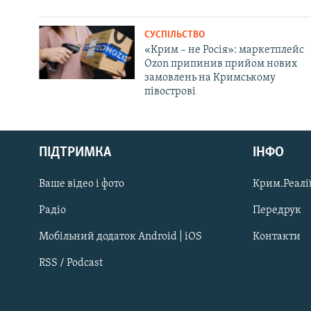
СУСПІЛЬСТВО
«Крим – не Росія»: маркетплейс
Ozon припинив прийом нових
замовлень на Кримському
півострові
Русский
ПІДТРИМКА
ІНФО
Qırımtatar
Ваше відео і фото
Крим.Реалії
ДОЛУЧАЙСЯ!
Радіо
Передрук
Мобільний додаток Android | iOS
Контакти
RSS / Podcast
Усі сайти RFE/RL