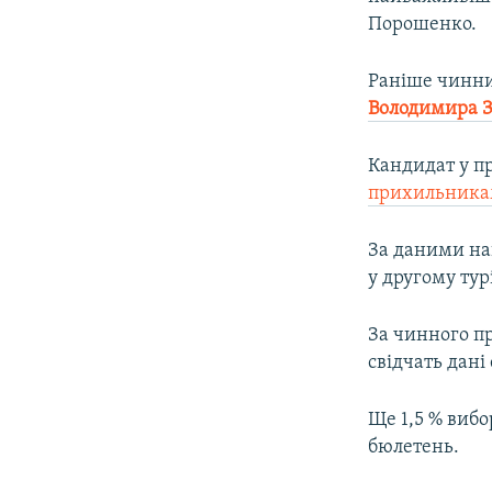
Порошенко.
Раніше чинни
Володимира З
Кандидат у п
прихильникам
За даними на
у другому тур
За чинного п
свідчать дані
Ще 1,5 % вибо
бюлетень.