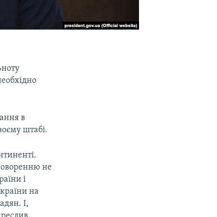
ьноту
необхідно
вання в
воєму штабі.
нтиненті.
бговоренню не
раїни і
країни на
адян. І,
креслив