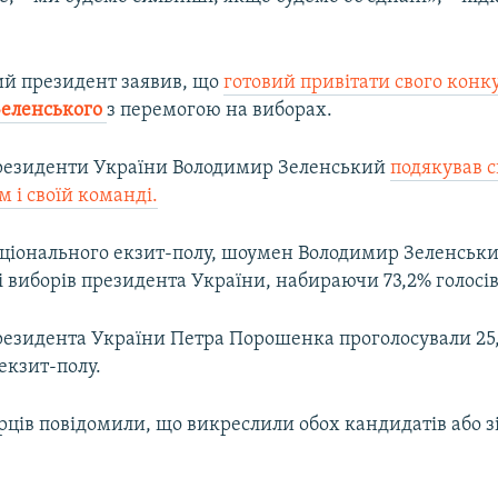
й президент заявив, що
готовий привітати свого конк
еленського
з перемогою на виборах.
резиденти України Володимир Зеленський
подякував с
 і своїй команді.
ціонального екзит-полу, шоумен Володимир Зеленськ
і виборів президента України, набираючи 73,2% голосів
резидента України Петра Порошенка проголосували 25,
 екзит-полу.
рців повідомили, що викреслили обох кандидатів або з