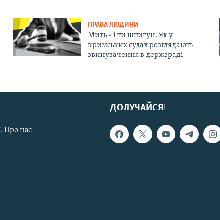
ПРАВА ЛЮДИНИ
Мить – і ти шпигун. Як у
кримських судах розглядають
звинувачення в держзраді
ДОЛУЧАЙСЯ!
. Про нас