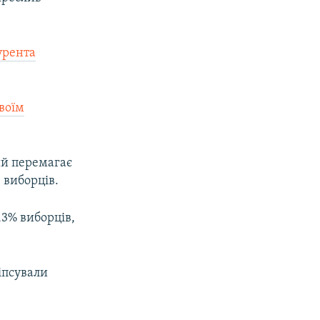
урента
воїм
ий перемагає
 виборців.
3% виборців,
іпсували