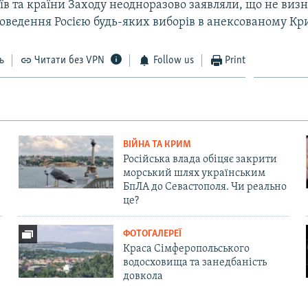
їв та країни Заходу неодноразово заявляли, що не виз
роведення Росією будь-яких виборів в анексованому Кр
ь
Читати без VPN
Follow us
Print
ВІЙНА ТА КРИМ
Російська влада обіцяє закрити
морський шлях українським
БпЛА до Севастополя. Чи реально
це?
ФОТОГАЛЕРЕЇ
Краса Сімферопольського
водосховища та занедбаність
довкола