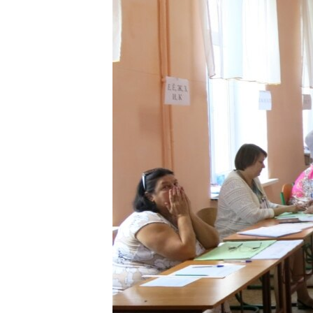
ВІДЕОУРОКИ «ELIFBE»
СВІДЧЕННЯ ОКУПАЦІЇ
УКРАЇНСЬКА ПРОБЛЕМА КРИМУ
ІНФОГРАФІКА