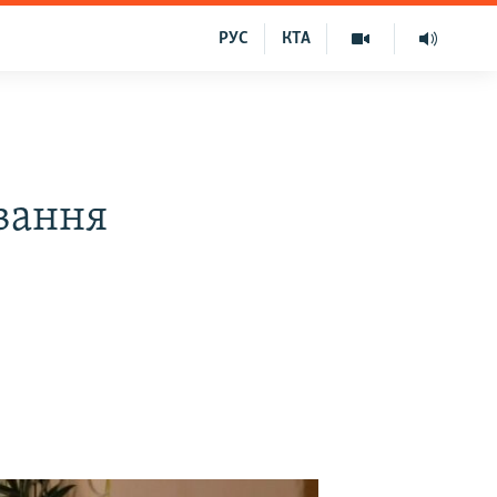
РУС
КТА
вання