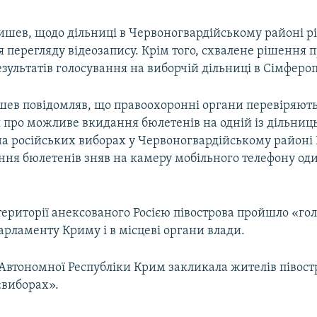
ишев, щодо дільниці в Червоногвардійському районі р
я перегляду відеозапису. Крім того, схвалене рішення 
зультатів голосування на виборчій дільниці в Сімфероп
ев повідомляв, що правоохоронні органи перевіряют
 про можливе вкидання бюлетенів на одній із дільниц
на російських виборах у Червоногвардійському районі
ння бюлетенів зняв на камеру мобільного телефону оди
.
території анексованого Росією півострова пройшло «го
арламенту Криму і в місцеві органи влади.
Автономної Республіки Крим закликала жителів півост
«виборах».