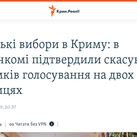
ькі вибори в Криму: в
чкомі підтвердили скасу
мків голосування на двох
ицях
9, 20:37
ь
Читати без VPN