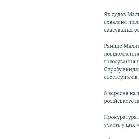
Як додав Мал
схвалене післ
скасування ре
Раніше Малиш
повідомлення
голосування 
Спробу вкида
спостерігачів
8 вересня на 
російського п
Прокуратура 
участь у цих 