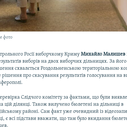
е фото
нтрольного Росії виборчкому Криму
Михайло
Малишев
зультатів виборів на двох виборчих дільницях. За його
ішення схвалється Роздольненською територіальною ком
е рішення про скасування результатів голосування на 
мферополі.
ревірка Слідчого комітету за фактами, що були виявлен
а цій ділянці. Також вилучено бюлетені на дільниці в
йському районі. Сам факт уже очевидний із відеозапис
ці, є всі підстави вважати, що там було вкидання бюлете
шев.