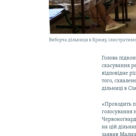
Виборча дільниця в Криму, ілюстративн
Голова підко
скасування ре
відповідне р
того, схвален
дільниці в Сі
«Проходить пе
голосування н
Червоногварді
на цій дільни
заявив Мали