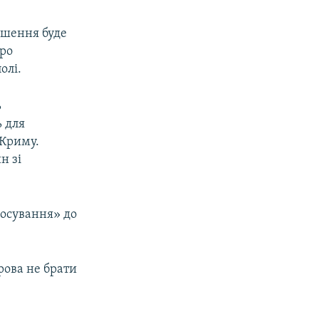
ішення буде
про
олі.
ь
ь для
 Криму.
н зі
лосування» до
рова не брати