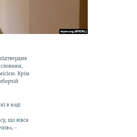
підтвердив
 словами,
ісією. Крім
виборчій
і в ході
у, що вівся
нів», –