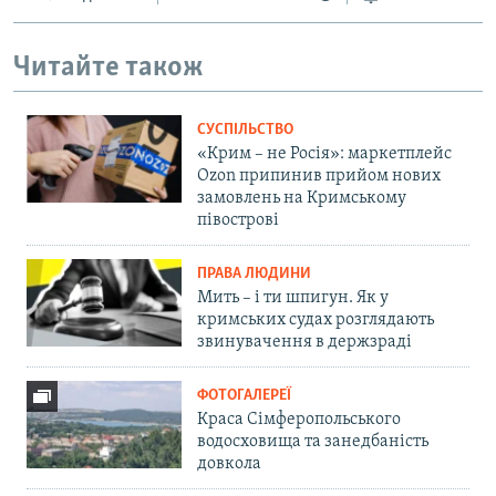
Читайте також
СУСПІЛЬСТВО
«Крим – не Росія»: маркетплейс
Ozon припинив прийом нових
замовлень на Кримському
півострові
ПРАВА ЛЮДИНИ
Мить – і ти шпигун. Як у
кримських судах розглядають
звинувачення в держзраді
ФОТОГАЛЕРЕЇ
Краса Сімферопольського
водосховища та занедбаність
довкола