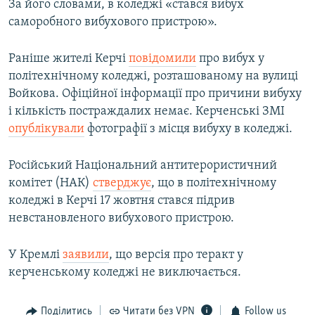
За його словами, в коледжі «стався вибух
саморобного вибухового пристрою».
Раніше жителі Керчі
повідомили
про вибух у
політехнічному коледжі, розташованому на вулиці
Войкова. Офіційної інформації про причини вибуху
і кількість постраждалих немає. Керченські ЗМІ
опублікували
фотографії з місця вибуху в коледжі.
Російський Національний антитерористичний
комітет (НАК)
стверджує
, що в політехнічному
коледжі в Керчі 17 жовтня стався підрив
невстановленого вибухового пристрою.
У Кремлі
заявили
, що версія про теракт у
керченському коледжі не виключається.
Поділитись
Читати без VPN
Follow us