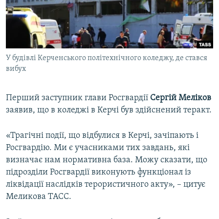
ВІДЕОУРОКИ «ELIFBE»
Русский
СВІДЧЕННЯ ОКУПАЦІЇ
Qırımtatar
УКРАЇНСЬКА ПРОБЛЕМА КРИМУ
У будівлі Керченського політехнічного коледжу, де стався
ДОЛУЧАЙСЯ!
ІНФОГРАФІКА
вибух
Перший заступник глави Росгвардії
Сергій Меліков
Усі сайти RFE/RL
заявив, що в коледжі в Керчі був здійснений теракт.
«Трагічні події, що відбулися в Керчі, зачіпають і
Росгвардію. Ми є учасниками тих завдань, які
визначає нам нормативна база. Можу сказати, що
підрозділи Росгвардії виконують функціонал із
ліквідації наслідків терористичного акту», – цитує
Меликова ТАСС.