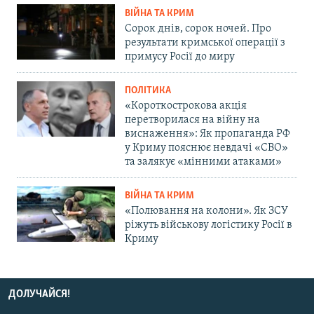
ВІЙНА ТА КРИМ
Сорок днів, сорок ночей. Про
результати кримської операції з
примусу Росії до миру
ПОЛІТИКА
«Короткострокова акція
перетворилася на війну на
виснаження»: Як пропаганда РФ
у Криму пояснює невдачі «СВО»
та залякує «мінними атаками»
ВІЙНА ТА КРИМ
«Полювання на колони». Як ЗСУ
ріжуть військову логістику Росії в
Криму
ДОЛУЧАЙСЯ!