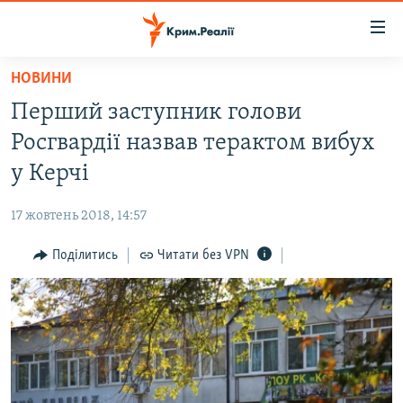
Доступність
посилання
Перейти
НОВИНИ
до
НОВИНИ
Перший заступник голови
основного
ВОДА.КРИМ
матеріалу
Росгвардії назвав терактом вибух
ВІДЕО ТА ФОТО
Перейти
у Керчі
до
ПОЛІТИКА
основної
17 жовтень 2018, 14:57
БЛОГИ
навігації
Перейти
Поділитись
Читати без VPN
ПОГЛЯД
до
ІНТЕРВ'Ю
пошуку
ВСЕ ЗА ДЕНЬ
СПЕЦПРОЕКТИ
ЯК ОБІЙТИ БЛОКУВАННЯ
ДЕПОРТАЦІЯ