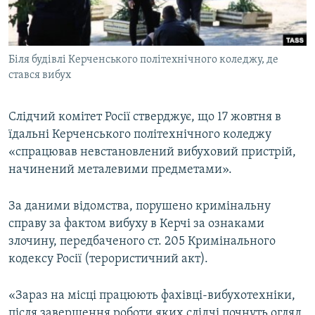
ВІДЕОУРОКИ «ELIFBE»
Русский
СВІДЧЕННЯ ОКУПАЦІЇ
Qırımtatar
Біля будівлі Керченського політехнічного коледжу, де
УКРАЇНСЬКА ПРОБЛЕМА КРИМУ
стався вибух
ДОЛУЧАЙСЯ!
ІНФОГРАФІКА
Слідчий комітет Росії стверджує, що 17 жовтня в
їдальні Керченського політехнічного коледжу
«спрацював невстановлений вибуховий пристрій,
Усі сайти RFE/RL
начинений металевими предметами».
За даними відомства, порушено кримінальну
справу за фактом вибуху в Керчі за ознаками
злочину, передбаченого ст. 205 Кримінального
кодексу Росії (терористичний акт).
«Зараз на місці працюють фахівці-вибухотехніки,
після завершення роботи яких слідчі почнуть огляд