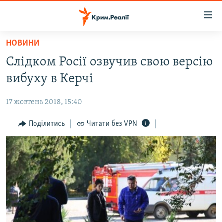
Доступність
посилання
Перейти
НОВИНИ
до
НОВИНИ
Слідком Росії озвучив свою версію
основного
ВОДА.КРИМ
матеріалу
вибуху в Керчі
ВІДЕО ТА ФОТО
Перейти
до
17 жовтень 2018, 15:40
ПОЛІТИКА
основної
БЛОГИ
Поділитись
Читати без VPN
навігації
Перейти
ПОГЛЯД
до
ІНТЕРВ'Ю
пошуку
ВСЕ ЗА ДЕНЬ
СПЕЦПРОЕКТИ
ЯК ОБІЙТИ БЛОКУВАННЯ
ДЕПОРТАЦІЯ