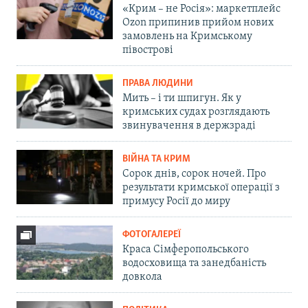
«Крим – не Росія»: маркетплейс
Ozon припинив прийом нових
замовлень на Кримському
півострові
ПРАВА ЛЮДИНИ
Мить – і ти шпигун. Як у
кримських судах розглядають
звинувачення в держзраді
ВІЙНА ТА КРИМ
Сорок днів, сорок ночей. Про
результати кримської операції з
примусу Росії до миру
ФОТОГАЛЕРЕЇ
Краса Сімферопольського
водосховища та занедбаність
довкола