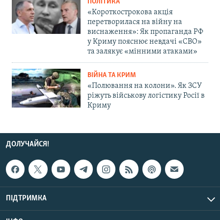
ПОЛІТИКА
«Короткострокова акція
перетворилася на війну на
виснаження»: Як пропаганда РФ
у Криму пояснює невдачі «СВО»
та залякує «мінними атаками»
ВІЙНА ТА КРИМ
«Полювання на колони». Як ЗСУ
ріжуть військову логістику Росії в
Криму
ДОЛУЧАЙСЯ!
ПІДТРИМКА