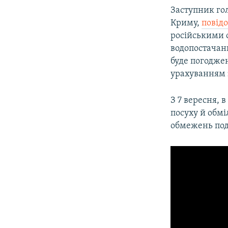
Заступник гол
Криму,
повід
російськими 
водопостачан
буде погодже
урахуванням 
З 7 вересня, 
посуху й обм
обмежень под