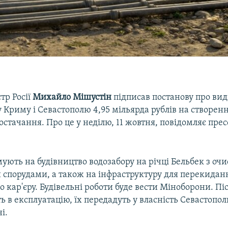
тр Росії
Михайло Мішустін
підписав постанову про ви
 Криму і Севастополю 4,95 мільярда рублів на створен
постачання. Про це у неділю, 11 жовтня, повідомляє пре
ють на будівництво водозабору на річці Бельбек з оч
спорудами, а також на інфраструктуру для перекиданн
 кар'єру. Будівельні роботи буде вести Міноборони. Піс
ть в експлуатацію, їх передадуть у власність Севастопол
і.