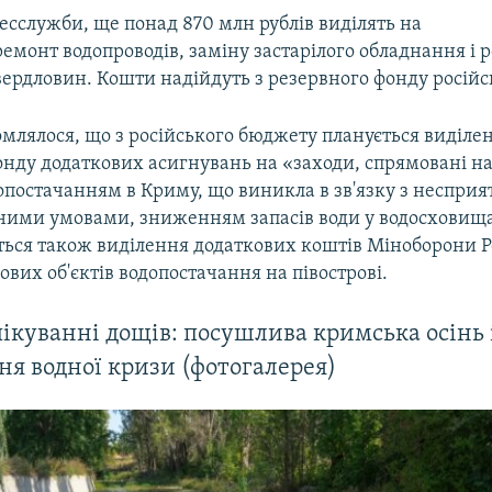
есслужби, ще понад 870 млн рублів виділять на
емонт водопроводів, заміну застарілого обладнання і 
ердловин. Кошти надійдуть з резервного фонду російс
омлялося, що з російського бюджету планується виділе
онду додаткових асигнувань на «заходи, спрямовані н
допостачанням в Криму, що виникла в зв'язку з неспри
ними умовами, зниженням запасів води у водосховищ
ться також виділення додаткових коштів Міноборони Ро
ових об'єктів водопостачання на півострові.
чікуванні дощів: посушлива кримська осінь 
я водної кризи (фотогалерея)