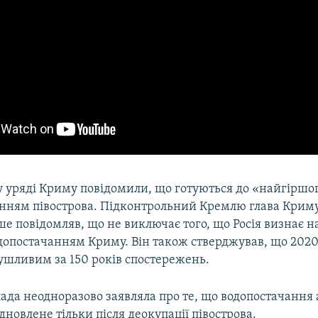
у уряді Криму повідомили, що готуються до «найгіршо
анням півострова. Підконтрольний Кремлю глава Крим
е повідомляв, що не виключає того, що Росія визнає
допостачанням Криму. Він також стверджував, що 2020 
ушливим за 150 років спостережень.
лада неодноразово заявляла про те, що водопостачання
дновлене тільки після деокупації півострова.