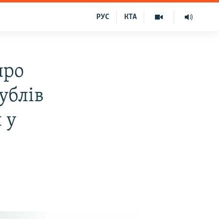
РУС
КТА
про
ублів
 у