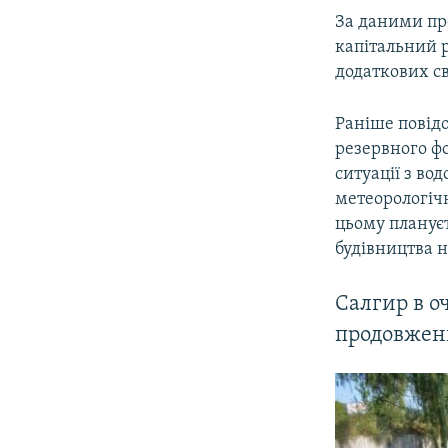
За даними пр
капітальний р
додаткових св
Раніше повід
резервного ф
ситуації з во
метеорологіч
цьому планує
будівництва н
Салгир в о
продовженн