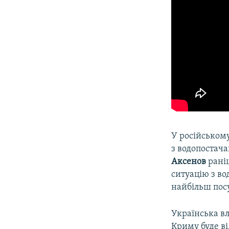
У російськом
з водопостач
Аксенов
раніш
ситуацію з во
найбільш пос
Українська в
Криму буде ві