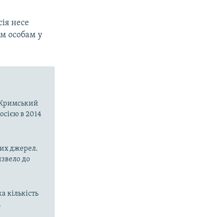
сія несе
им особам у
о-Кримський
осією в 2014
них джерел.
извело до
а кількість
.