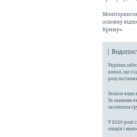
Моніторингова
основну відпо
Криму».
Водопо
Україна забе
канал, що з'є
році поставк
Запаси води 
За заявами е
засолення ґр
У 2020 році 
опадів і мал