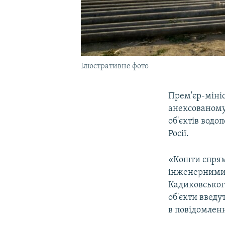
Ілюстративне фото
Прем'єр-мініс
анексованому
об'єктів водо
Росії.
«Кошти спряму
інженерними 
Кадиковського
об'єкти введу
в повідомленн