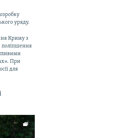
розробку
ького уряду.
ння Криму з
а поліпшення
ятливими
ах». При
сії для
і