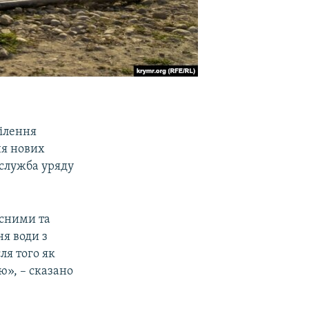
ділення
ня нових
сслужба уряду
исними та
я води з
ля того як
ю», – сказано