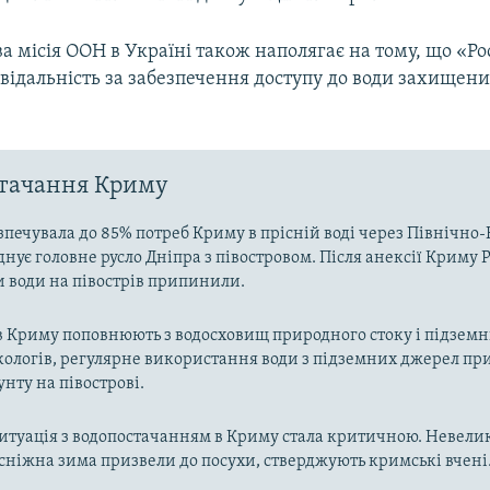
 місія ООН в Україні також наполягає на тому, що «Ро
відальність за забезпечення доступу до води захищен
стачання Криму
зпечувала до 85% потреб Криму в прісній воді через Північн
днує головне русло Дніпра з півостровом. Після анексії Криму Р
и води на півострів припинили.
в Криму поповнюють з водосховищ природного стоку і підзем
кологів, регулярне використання води з підземних джерел пр
унту на півострові.
ситуація з водопостачанням в Криму стала критичною. Невелик
осніжна зима призвели до посухи, стверджують кримські вчені