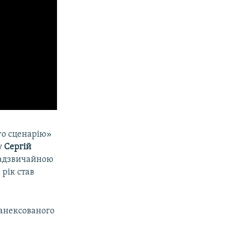
го сценарію»
у
Сергій
 надзвичайною
рік став
 анексованого