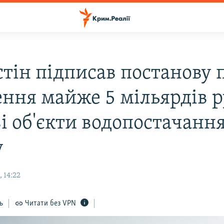
тін підписав постанову 
ення майже 5 мільярдів р
і об'єкти водопостачання
у
 14:22
ь
Читати без VPN