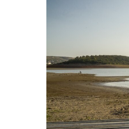
ВІДЕОУРОКИ «ELIFBE»
СВІДЧЕННЯ ОКУПАЦІЇ
УКРАЇНСЬКА ПРОБЛЕМА КРИМУ
ІНФОГРАФІКА