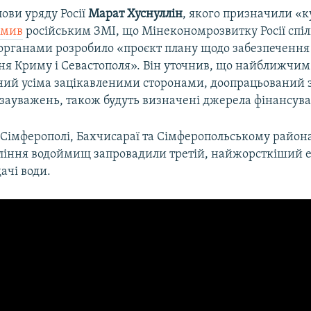
ови уряду Росії
Марат Хуснуллін
, якого призначили «
омив
російським ЗМІ, що Мінекономрозвитку Росії спі
органами розробило «проєкт плану щодо забезпечення
ня Криму і Севастополя». Він уточнив, що найближчим
ний усіма зацікавленими сторонами, доопрацьований 
зауважень, також будуть визначені джерела фінансув
в Сімферополі, Бахчисараї та Сімферопольському район
іління водоймищ запровадили третій, найжорсткіший 
ачі води.