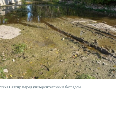
річка Салгир перед університетським ботсадом