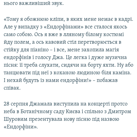
нього важливіший звук.
«Тому я обожнюю кліпи, в яких мене немає в кадрі.
Але у випадку з «Ендорфінами» все сталося якось
само собою. Ось я вже в лляному білому костюмі
йду полем, а ось кавовий стіл перетворюється в
стійку для піаніно – і все, мене захопила магія
ендорфінів і голосу Джа. Це легка і дуже музична
пісня: її треба слухати, сидячи на борту яхти. Ну або
танцювати під неї з коханою людиною біля каміна.
І нехай будуть із нами ендорфіни!» – побажав
співак.
28 серпня Джамала виступила на концерті протсо
неба в Ботанічному саду Києва і спільно з Дмитром
Шуровим презентувала нову пісню під назвою
«Ендорфіни».