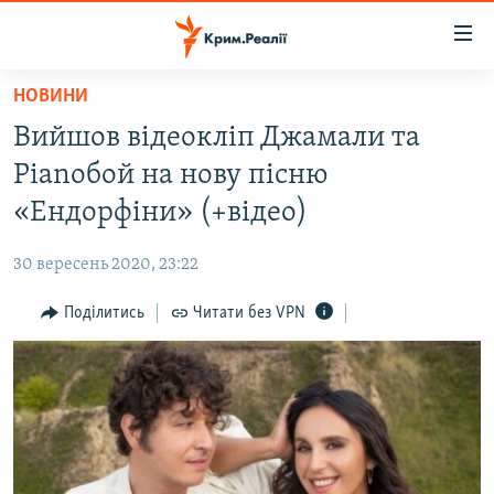
Доступність
посилання
Перейти
НОВИНИ
до
НОВИНИ
Вийшов відеокліп Джамали та
основного
ВОДА.КРИМ
матеріалу
Pianoбой на нову пісню
ВІДЕО ТА ФОТО
Перейти
«Ендорфіни» (+відео)
до
ПОЛІТИКА
основної
30 вересень 2020, 23:22
БЛОГИ
навігації
Перейти
Поділитись
Читати без VPN
ПОГЛЯД
до
ІНТЕРВ'Ю
пошуку
ВСЕ ЗА ДЕНЬ
СПЕЦПРОЕКТИ
ЯК ОБІЙТИ БЛОКУВАННЯ
ДЕПОРТАЦІЯ