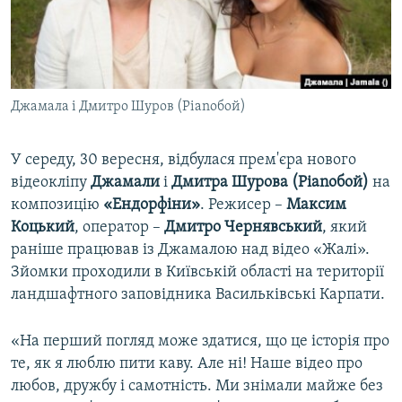
ВІДЕОУРОКИ «ELIFBE»
Русский
СВІДЧЕННЯ ОКУПАЦІЇ
Qırımtatar
УКРАЇНСЬКА ПРОБЛЕМА КРИМУ
Джамала і Дмитро Шуров (Pianoбой)
ДОЛУЧАЙСЯ!
ІНФОГРАФІКА
У середу, 30 вересня, відбулася прем'єра нового
відеокліпу
Джамали
і
Дмитра Шурова (Pianoбой)
на
Усі сайти RFE/RL
композицію
«Ендорфіни»
. Режисер –
Максим
Коцький
, оператор –
Дмитро Чернявський
, який
раніше працював із Джамалою над відео «Жалі».
Зйомки проходили в Київській області на території
ландшафтного заповідника Васильківські Карпати.
«На перший погляд може здатися, що це історія про
те, як я люблю пити каву. Але ні! Наше відео про
любов, дружбу і самотність. Ми знімали майже без