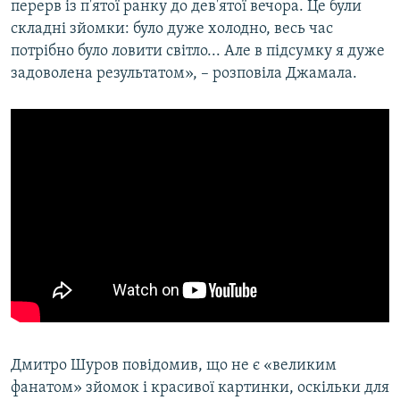
перерв із п'ятої ранку до дев'ятої вечора. Це були
складні зйомки: було дуже холодно, весь час
потрібно було ловити світло... Але в підсумку я дуже
задоволена результатом», – розповіла Джамала.
Дмитро Шуров повідомив, що не є «великим
фанатом» зйомок і красивої картинки, оскільки для